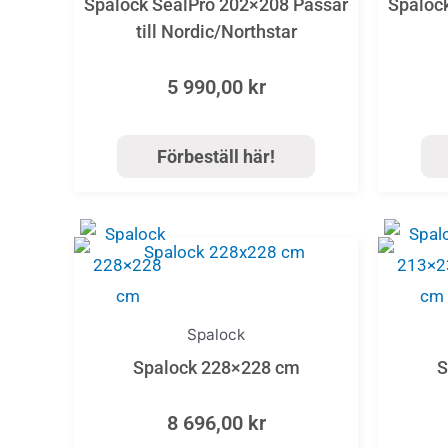
Spalock SealPro 202×208 Passar
Spaloc
till Nordic/Northstar
5 990,00
kr
Förbeställ här!
Spalock
Spalock 228×228 cm
S
8 696,00
kr