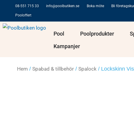
Hoppa
08-551 715 33
info@poolbutiken.se
Boka möte
Bli företagsk
till
Pooloffert
innehåll
Öppna Pool
Öppna Po
Pool
Poolprodukter
S
Kampanjer
Hem
/
Spabad & tillbehör
/
Spalock
/ Lockskinn Vi