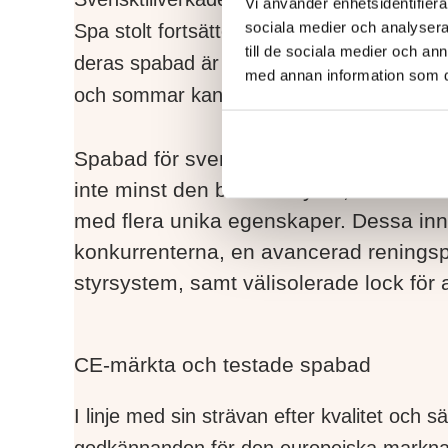
Vi använder enhetsidentifierar
sociala medier och analysera 
Spa stolt fortsätter att förvalta och utvec
till de sociala medier och a
deras spabad är anpassade för de utmanan
med annan information som du 
och sommar kan vara extremt stora.
Spabad för svenska förhållanden För a
inte minst den bitande kylan, den råa 
med flera unika egenskaper. Dessa inne
konkurrenterna, en avancerad reningspr
styrsystem, samt välisolerade lock för 
CE-märkta och testade spabad
I linje med sin strävan efter kvalitet oc
godkännanden för den europeiska marknaden