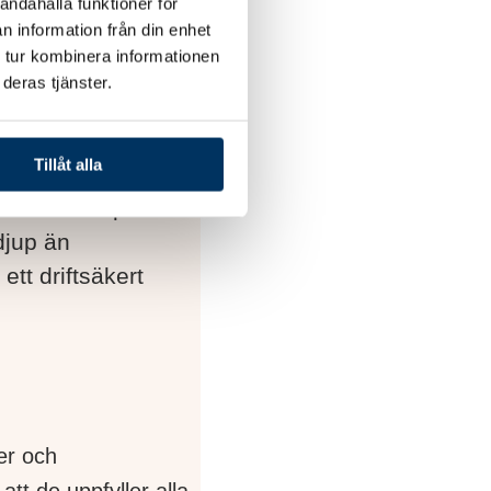
andahålla funktioner för
n information från din enhet
amgår tydligt i hur
 tur kombinera informationen
nerna mellan vinter
deras tjänster.
Tillåt alla
enska klimatet –
ormat sina spabad
djup än
tt driftsäkert
er och
t de uppfyller alla