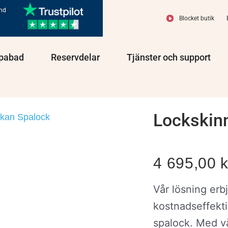
und
Blocket butik
olprodukter
Öppna Spabad
Öppna Reservdelar
Öppn
pabad
Reservdelar
Tjänster och support
Lockskin
skan Spalock
4 695,00
k
Vår lösning erb
kostnadseffekti
spalock. Med vå