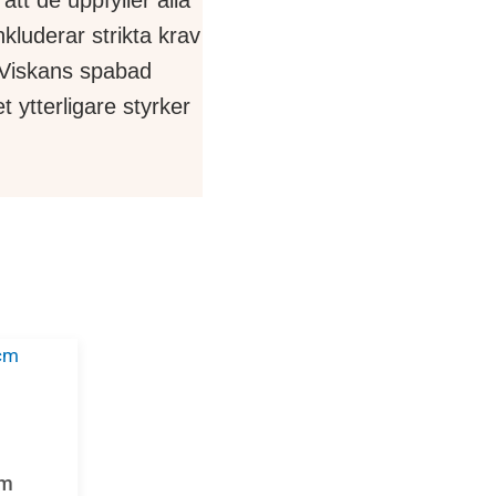
kluderar strikta krav
t Viskans spabad
 ytterligare styrker
cm