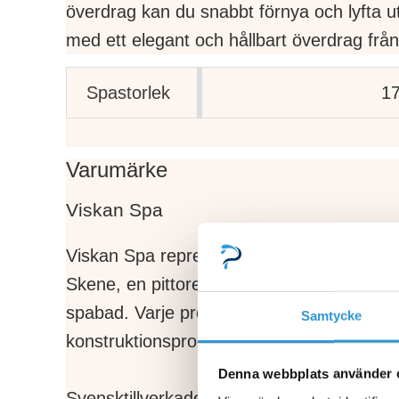
överdrag kan du snabbt förnya och lyfta u
med ett elegant och hållbart överdrag från
Spastorlek
1
Varumärke
Viskan Spa
Viskan Spa representerar svensk industritr
Skene, en pittoresk del av Sjuhäradsbygde
spabad. Varje produkt som levereras från 
Samtycke
konstruktionsprocess, som förenar histor
Denna webbplats använder 
Svensktillverkade produkter har alltid var