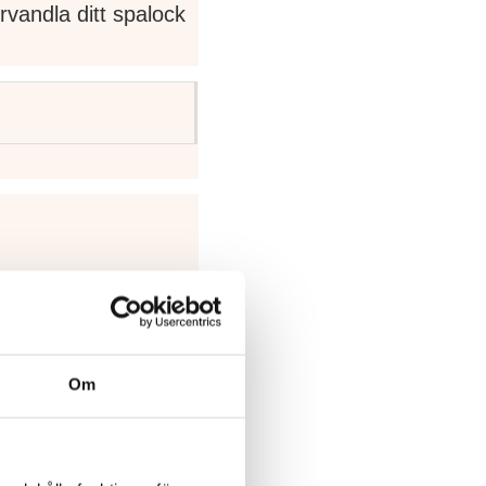
rvandla ditt spalock
pabad. Beläget i
a tillverkare av
ch erfaren
Om
, ett arv som Viskan