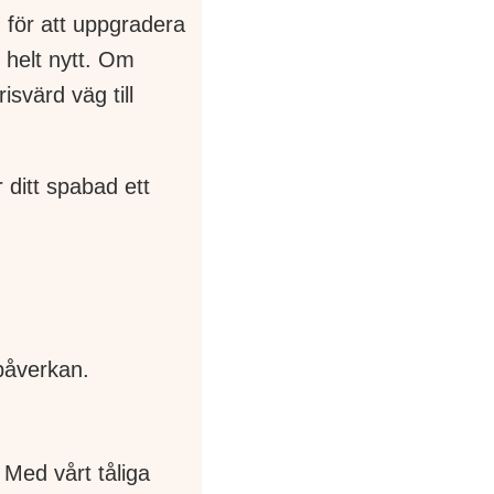
n för att uppgradera
t helt nytt. Om
isvärd väg till
 ditt spabad ett
rpåverkan.
 Med vårt tåliga