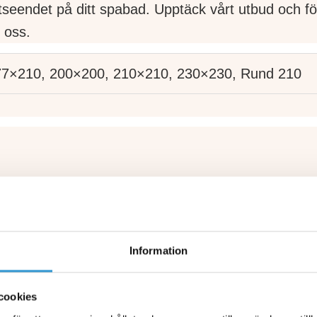
tseendet på ditt spabad. Upptäck vårt utbud och fö
 oss.
77×210, 200×200, 210×210, 230×230, Rund 210
adition och innovation i sitt unika erbjudande av s
n i Västsverige, står Viskan Spa som Sveriges end
deras anläggning är ett resultat av en noggrann o
Information
iskt nedärvda värden med modern teknologi.
cookies
it kända för sin höga kvalitet och användarvänlighet