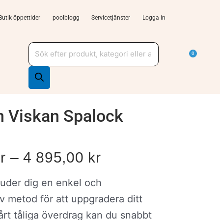
Butik öppettider
poolblogg
Servicetjänster
Logga in
Produktsökning
a Tjänster och support
Varu
0
n Viskan Spalock
Price
r
–
4 895,00
kr
range:
juder dig en enkel och
4
v metod för att uppgradera ditt
695,00 kr
rt tåliga överdrag kan du snabbt
through