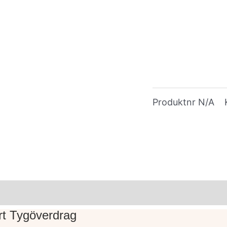
Produktnr
N/A
rke
årt Tygöverdrag