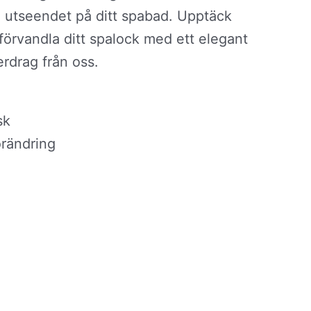
4
a utseendet på ditt spabad. Upptäck
895,00 kr
förvandla ditt spalock med ett elegant
erdrag från oss.
sk
rändring