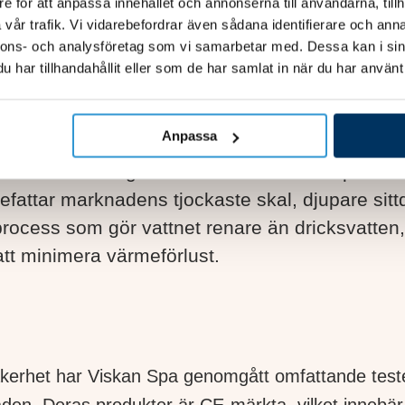
e för att anpassa innehållet och annonserna till användarna, tillh
vår trafik. Vi vidarebefordrar även sådana identifierare och anna
kla. Deras engagemang för kvalitet och innovation fr
nnons- och analysföretag som vi samarbetar med. Dessa kan i sin
de svenska förhållandena, där temperaturvariatio
har tillhandahållit eller som de har samlat in när du har använt 
Anpassa
tt tackla de särskilda utmaningarna med det sv
fukten och kraftiga vinden – har Viskan Spa utf
fattar marknadens tjockaste skal, djupare sitt
ocess som gör vattnet renare än dricksvatten, e
att minimera värmeförlust.
h säkerhet har Viskan Spa genomgått omfattande test
. Deras produkter är CE-märkta, vilket innebär at