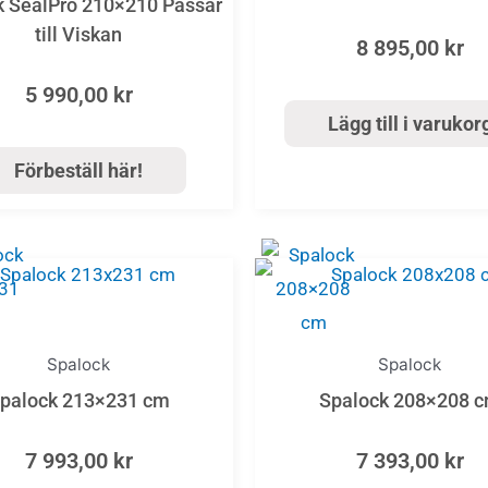
k SealPro 210×210 Passar
till Viskan
8 895,00
kr
5 990,00
kr
Lägg till i varukor
Förbeställ här!
Spalock
Spalock
palock 213×231 cm
Spalock 208×208 
7 993,00
kr
7 393,00
kr