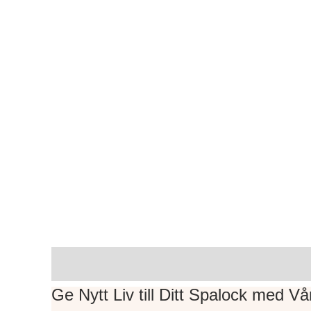
Beskrivning
Ytterligare information
Varumä
Ge Nytt Liv till Ditt Spalock med V