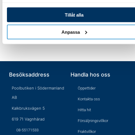
varianter.
varianter.
Välj alternativ
Välj alternativ
Tillåt alla
De
De
olika
olika
Anpassa
alternativen
alternativen
kan
kan
väljas
väljas
på
på
produktsidan
produktsida
Besöksaddress
Handla hos oss
Poolbutiken i Södermanland
Öppettider
AB
Kontakta oss
Kalkbruksvägen 5
Hitta hit
619 71 Vagnhärad
Försäljningsvillkor
08-55171533
Fraktvillkor