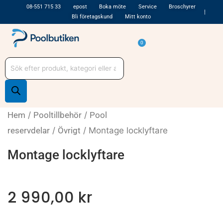
Hoppa
08-551 715 33
epost
Boka möte
Service
Broschyrer
Bli företagskund
Mitt konto
till
innehåll
Varukorg
0
Produktsökning
Hem
/
Pooltillbehör
/
Pool
reservdelar
/
Övrigt
/ Montage locklyftare
Montage locklyftare
2 990,00
kr