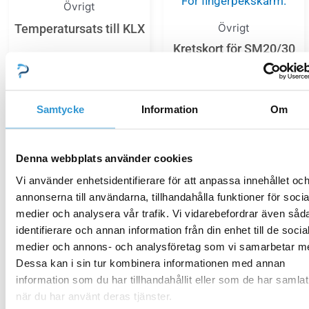
Övrigt
Övrigt
Temperatursats till KLX
Kretskort för SM20/30
1 990,00
kr
För fingerpekskärm.
4 594,00
kr
Samtycke
Information
Om
Lägg till i varukorg
Lägg till i varukorg
Denna webbplats använder cookies
Vi använder enhetsidentifierare för att anpassa innehållet oc
annonserna till användarna, tillhandahålla funktioner för socia
medier och analysera vår trafik. Vi vidarebefordrar även såd
Den
Den
identifierare och annan information från din enhet till de socia
här
här
Övrigt
Övrigt
medier och annons- och analysföretag som vi samarbetar m
produkten
produkten
Dessa kan i sin tur kombinera informationen med annan
Nackkuddar, stående
Munstycken till Tahiti
information som du har tillhandahållit eller som de har samlat
har
har
när du har använt deras tjänster.
flera
flera