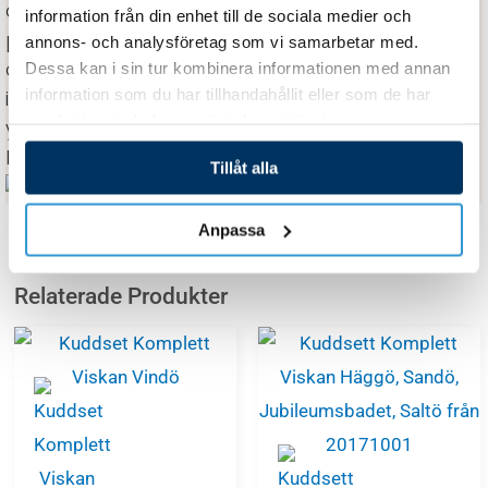
och miljöskydd. Tester utförda vid Statens
information från din enhet till de sociala medier och
provningsanstalt bekräftar att Viskans spabad
annons- och analysföretag som vi samarbetar med.
överensstämmer med gränserna för emission och
Dessa kan i sin tur kombinera informationen med annan
information som du har tillhandahållit eller som de har
immunitet som sätts i EMC-direktivet, vilket
samlat in när du har använt deras tjänster.
ytterligare styrker företagets engagemang för
kvalitet och tillförlitlighet.
Tillåt alla
Anpassa
Relaterade Produkter