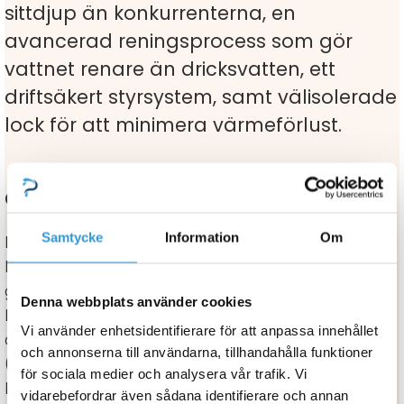
sittdjup än konkurrenterna, en
avancerad reningsprocess som gör
vattnet renare än dricksvatten, ett
driftsäkert styrsystem, samt välisolerade
lock för att minimera värmeförlust.
CE-märkta och testade spabad
Samtycke
Information
Om
I linje med sin strävan efter kvalitet och säkerhet
har Viskan Spa genomgått omfattande tester och
godkännanden för den europeiska marknaden.
Denna webbplats använder cookies
Deras produkter är CE-märkta, vilket innebär att
Vi använder enhetsidentifierare för att anpassa innehållet
de uppfyller alla väsentliga krav i EU:s EMC-direktiv
och annonserna till användarna, tillhandahålla funktioner
(2014/30/EU) för elektromagnetisk kompatibilitet.
för sociala medier och analysera vår trafik. Vi
Detta inkluderar strikta krav på säkerhet, hälsa,
vidarebefordrar även sådana identifierare och annan