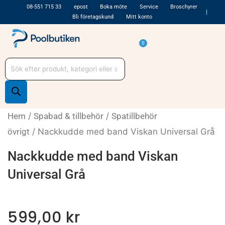
Hoppa
08-551 715 33
epost
Boka möte
Service
Broschyrer
Bli företagskund
Mitt konto
till
innehåll
Varukorg
0
Produktsökning
Hem
/
Spabad & tillbehör
/
Spatillbehör
övrigt
/ Nackkudde med band Viskan Universal Grå
Nackkudde med band Viskan
Universal Grå
599,00
kr