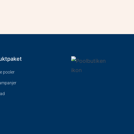
uktpaket
ve pooler
kampanjer
bad