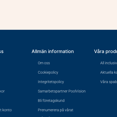
ss
Allmän information
Våra prod
Om oss
All inclusi
Cookiepolicy
Aktuella 
Integritetspolicy
Våra spa
lkor
Samarbetspartner PoolVision
Bli företagskund
tt konto
Prenumerera på vårat