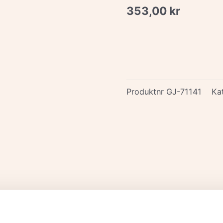
353,00
kr
Produktnr
GJ-71141
Ka
poolvärmepumpar
Reservdelar poolvärmepump