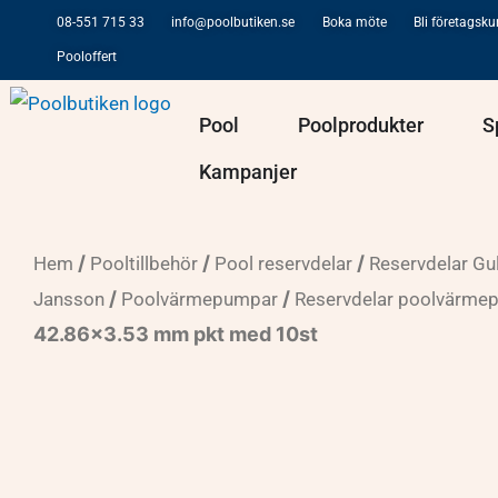
Hoppa
08-551 715 33
info@poolbutiken.se
Boka möte
Bli företagsk
till
Pooloffert
innehåll
Öppna Pool
Öppna Po
Pool
Poolprodukter
S
Kampanjer
/
/
/
Hem
Pooltillbehör
Pool reservdelar
Reservdelar Gu
/
/
Jansson
Poolvärmepumpar
Reservdelar poolvärme
42.86×3.53 mm pkt med 10st