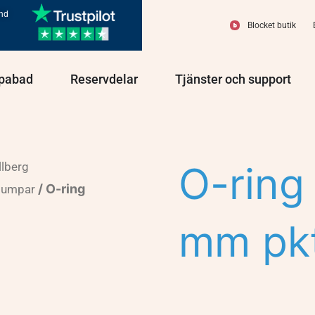
und
Blocket butik
olprodukter
Öppna Spabad
Öppna Reservdelar
Öppn
pabad
Reservdelar
Tjänster och support
O-ring
llberg
/ O-ring
pumpar
mm pkt