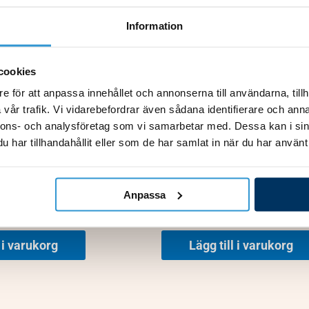
Fläktmotor V/H/S/R/P 20/
 P20, Q12 R32
Information
Q30/Q30-3P & P20/P30 R32
1 693,00
kr
cookies
l i varukorg
Lägg till i varukorg
e för att anpassa innehållet och annonserna till användarna, tillh
vår trafik. Vi vidarebefordrar även sådana identifierare och anna
nnons- och analysföretag som vi samarbetar med. Dessa kan i sin
har tillhandahållit eller som de har samlat in när du har använt 
ss
P15 Sprängskiss
kompressor 35µF
Pressostat HP 44 bar/32 ba
Anpassa
410,00
kr
l i varukorg
Lägg till i varukorg