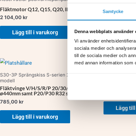
Fläktmotor Q12, Q15, Q20, INTUS 60
Värmeväxlare
Samtycke
2 104,00
kr
5 234,00
kr
Denna webbplats använder 
Lägg till i varukorg
Lägg til
Vi använder enhetsidentifierar
sociala medier och analysera 
till de sociala medier och a
med annan information som du 
S30-3P Sprängskiss S-serien 2017- R410
P15 Sprängski
modell
Kondensator 
Fläktvinge V/H/S/R/P 20/30/30-3P
408,00
kr
ø440mm samt P20/P30 R32 serien
785,00
kr
Lägg til
Lägg till i varukorg