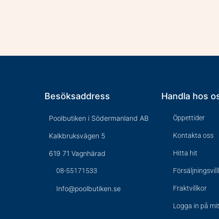
Besöksaddress
Handla hos o
Poolbutiken i Södermanland AB
Öppettider
Kalkbruksvägen 5
Kontakta oss
619 71 Vagnhärad
Hitta hit
08-55171533
Försäljningsvil
Info@poolbutiken.se
Fraktvillkor
Logga in på mi