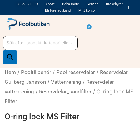
Hoppa
08-551 715 33
epost
Boka möte
Service
Broschyrer
Bli företagskund
Mitt konto
till
innehåll
Varukorg
0
Produktsökning
Hem
/
Pooltillbehör
/
Pool reservdelar
/
Reservdelar
Gullberg Jansson
/
Vattenrening
/
Reservdelar
vattenrening
/
Reservdelar_sandfilter
/ O-ring lock MS
Filter
O-ring lock MS Filter