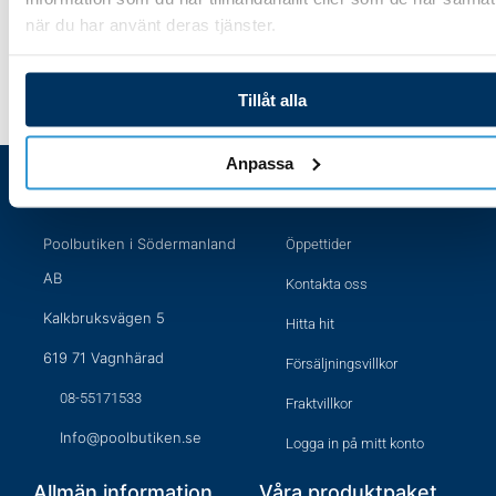
när du har använt deras tjänster.
Tillåt alla
Anpassa
Besöksaddress
Handla hos oss
Poolbutiken i Södermanland
Öppettider
AB
Kontakta oss
Kalkbruksvägen 5
Hitta hit
619 71 Vagnhärad
Försäljningsvillkor
08-55171533
Fraktvillkor
Info@poolbutiken.se
Logga in på mitt konto
Allmän information
Våra produktpaket