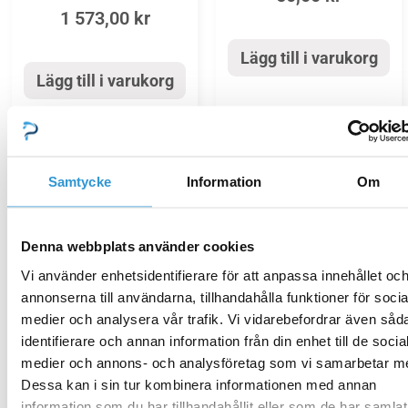
1 573,00
kr
Lägg till i varukorg
Lägg till i varukorg
Samtycke
Information
Om
Reservdelar_sandfilter
Mediterranean FM500T
Komplett monteringssats
O-ring lock Mediterraneo
Denna webbplats använder cookies
med dysor FM 500T
Vi använder enhetsidentifierare för att anpassa innehållet oc
120,00
kr
annonserna till användarna, tillhandahålla funktioner för socia
1 432,00
kr
medier och analysera vår trafik. Vi vidarebefordrar även såd
identifierare och annan information från din enhet till de socia
Lägg till i varukorg
medier och annons- och analysföretag som vi samarbetar m
Lägg till i varukorg
Dessa kan i sin tur kombinera informationen med annan
information som du har tillhandahållit eller som de har samlat