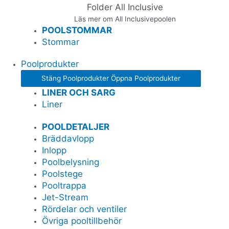
Folder All Inclusive
Läs mer om All Inclusivepoolen
POOLSTOMMAR
Stommar
Poolprodukter
Stäng Poolprodukter
Öppna Poolprodukter
LINER OCH SARG
Liner
POOLDETALJER
Bräddavlopp
Inlopp
Poolbelysning
Poolstege
Pooltrappa
Jet-Stream
Rördelar och ventiler
Övriga pooltillbehör