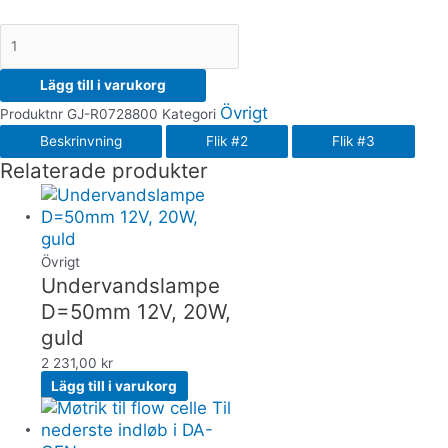
Lägg till i varukorg
Övrigt
Produktnr
GJ-R0728800
Kategori
Beskrinvning
Flik #2
Flik #3
Relaterade produkter
Övrigt
Undervandslampe
D=50mm 12V, 20W,
guld
2 231,00
kr
Lägg till i varukorg