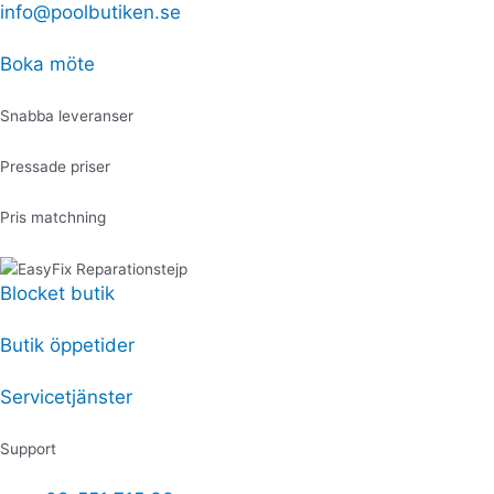
Hoppa
info@poolbutiken.se
Produktsökning
Produktsökning
O-
Den
till
ring
här
innehåll
union
produkten
Boka möte
x2
har
FloPro/FloPro
flera
Snabba leveranser
VS
varianter.
mängd
De
Pressade priser
olika
alternativen
Pris matchning
kan
väljas
på
Blocket butik
produktsidan
Butik öppetider
Servicetjänster
Support