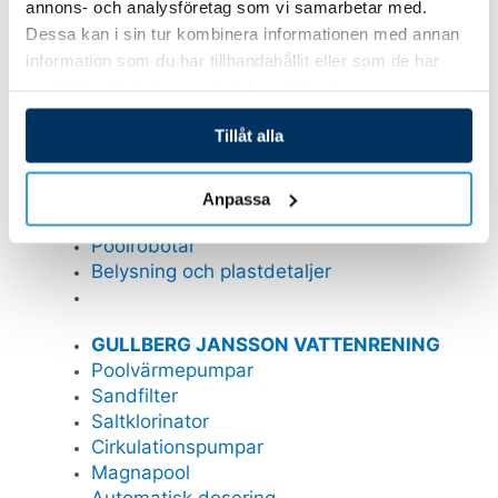
annons- och analysföretag som vi samarbetar med.
Mät och doserutrustning
Dessa kan i sin tur kombinera informationen med annan
Poolstädare
information som du har tillhandahållit eller som de har
Stegar
samlat in när du har använt deras tjänster.
Bräddavlopp inlop
Tillåt alla
GULLBERG JANSSON RESERVDELAR
Pooltak
Pooltak Leia
Anpassa
Pooltak Nova Comfort
Poolrobotar
Belysning och plastdetaljer
GULLBERG JANSSON VATTENRENING
Poolvärmepumpar
Sandfilter
Saltklorinator
Cirkulationspumpar
Magnapool