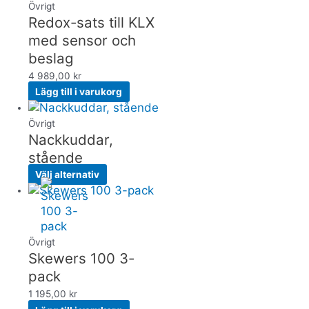
Övrigt
Redox-sats till KLX
med sensor och
beslag
4 989,00
kr
Lägg till i varukorg
Övrigt
Nackkuddar,
stående
Välj alternativ
Övrigt
Skewers 100 3-
pack
1 195,00
kr