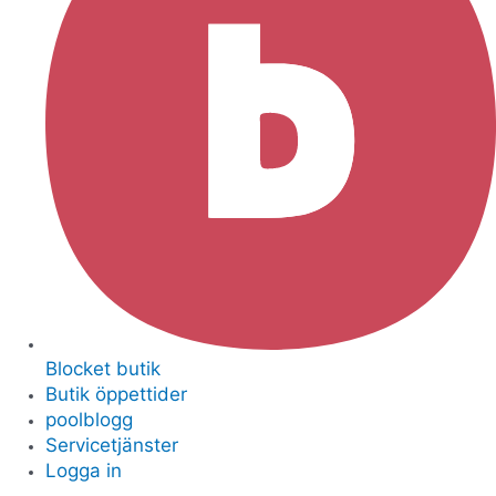
Blocket butik
Butik öppettider
poolblogg
Servicetjänster
Logga in