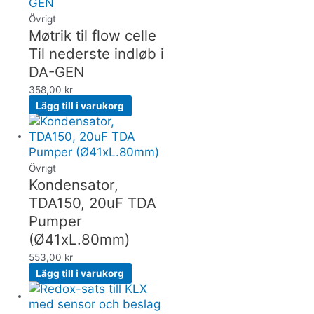
Övrigt
Møtrik til flow celle
Til nederste indløb i
DA-GEN
358,00
kr
Lägg till i varukorg
Övrigt
Kondensator,
TDA150, 20uF TDA
Pumper
(Ø41xL.80mm)
553,00
kr
Lägg till i varukorg