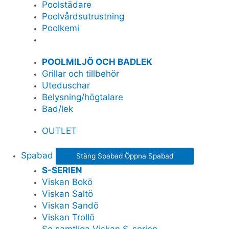
Poolstädare
Poolvårdsutrustning
Poolkemi
POOLMILJÖ OCH BADLEK
Grillar och tillbehör
Uteduschar
Belysning/högtalare
Bad/lek
OUTLET
Spabad
Stäng Spabad
Öppna Spabad
S-SERIEN
Viskan Bokö
Viskan Saltö
Viskan Sandö
Viskan Trollö
Se samtliga Viskan S-serien