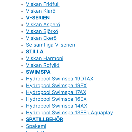
Viskan Fridfull
Viskan Klarö
V-SERIEN
Viskan Asperö
Viskan Björkö
Viskan Ekerö
Se samtliga V-serien
STILLA
Viskan Harmoni
Viskan Rofylld
SWIMSPA
Hydropool Swimspa 19DTAX
Hydropool Swimspa 19EX
Hydropool Swimspa 17AX
Hydropool Swimspa 16EX
Hydropool Swimspa 14AX
Hydropool Swimspa 13FFp Aquaplay
SPATILLBEHÖR
Spakemi