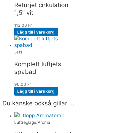
Returjet cirkulation
1,5″ vit
113,00
kr
Lägg till i varukorg
Jets
Komplett luftjets
spabad
90,00
kr
Lägg till i varukorg
Du kanske också gillar …
Luftreglage/Aroma