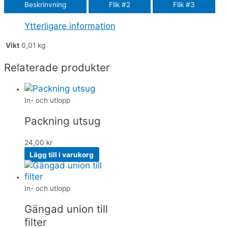
Beskrinvning
Flik #2
Flik #3
Ytterligare information
Vikt
0,01 kg
Relaterade produkter
In- och utlopp
Packning utsug
24,00
kr
Lägg till i varukorg
In- och utlopp
Gängad union till
filter