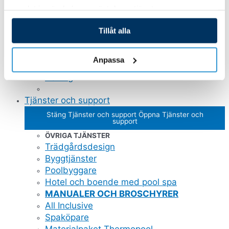
Massage - luftpumpar
samlat in när du har använt deras tjänster.
Belysning
Luftreglage / Aroma
Tillåt alla
Kontrollpaneler
IR-öga
Anpassa
Vattenfall
Rening
Tjänster och support
Stäng Tjänster och support
Öppna Tjänster och
support
ÖVRIGA TJÄNSTER
Trädgårdsdesign
Byggtjänster
Poolbyggare
Hotel och boende med pool spa
MANUALER OCH BROSCHYRER
All Inclusive
Spaköpare