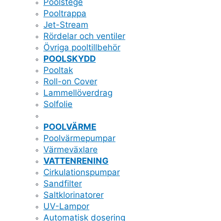
Poolstege
Pooltrappa
Jet-Stream
Rördelar och ventiler
Övriga pooltillbehör
POOLSKYDD
Pooltak
Roll-on Cover
Lammellöverdrag
Solfolie
POOLVÄRME
Poolvärmepumpar
Värmeväxlare
VATTENRENING
Cirkulationspumpar
Sandfilter
Saltklorinatorer
UV-Lampor
Automatisk dosering