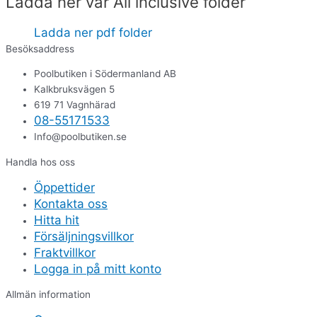
Ladda ner vår All inclusive folder
Ladda ner pdf folder
Besöksaddress
Poolbutiken i Södermanland AB
Kalkbruksvägen 5
619 71 Vagnhärad
08-55171533
Info@poolbutiken.se
Handla hos oss
Öppettider
Kontakta oss
Hitta hit
Försäljningsvillkor
Fraktvillkor
Logga in på mitt konto
Allmän information