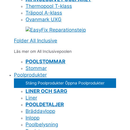
Thermopool T-klass
Träpool A-klass
Ovanmark UXG
Folder All Inclusive
Läs mer om All Inclusivepoolen
POOLSTOMMAR
Stommar
Poolprodukter
Stäng Poolprodukter
Öppna Poolprodukter
LINER OCH SARG
Liner
POOLDETALJER
Bräddavlopp
Inlopp
Poolbelysning