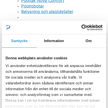
Pooltak Nova Comfort
Poolrobotar
Belysning och plastdetaljer
GULLBERG JANSSON VATTENRENING
Poolvärmepumpar
Sandfilter
Saltklorinator
Samtycke
Information
Om
Cirkulationspumpar
Magnapool
Automatisk dosering
Denna webbplats använder cookies
UV-Rening
Vi använder enhetsidentifierare för att anpassa innehållet
GULLBERG JANSSON VÄRMEPUMPAR
och annonserna till användarna, tillhandahålla funktioner
Värmepumpar P-Serien
för sociala medier och analysera vår trafik. Vi
Värmepumpar Q-Serien Inverter
vidarebefordrar även sådana identifierare och annan
Värmepumpar Q-Serien
information från din enhet till de sociala medier och
Värmepumpar S-Serien
annons- och analysföretag som vi samarbetar med.
Värmepumpar X-Serien
Dessa kan i sin tur kombinera informationen med annan
Reservdelar Viskan Spabad
information som du har tillhandahållit eller som de har