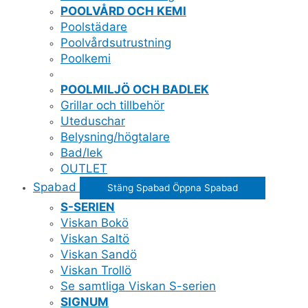
POOLVÅRD OCH KEMI
Poolstädare
Poolvårdsutrustning
Poolkemi
POOLMILJÖ OCH BADLEK
Grillar och tillbehör
Uteduschar
Belysning/högtalare
Bad/lek
OUTLET
Spabad
Stäng Spabad
Öppna Spabad
S-SERIEN
Viskan Bokö
Viskan Saltö
Viskan Sandö
Viskan Trollö
Se samtliga Viskan S-serien
SIGNUM