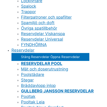
Locklyftare
Spalock
Trappor
Filterpatroner och spafilter
Spamiljö och doft
Övriga spatillbehör
Reservdelar Viskanspa
Reservdelar Universal
FYNDHÖRNA
Reservdelar
Stäng Reservdelar
Öppna Reservdelar
RESERVDELAR POOL
Mät och doserutrustning
Poolstädare
Stegar
Bräddavlopp inlop
GULLBERG JANSSON RESERVDELAR
Pooltak
Pooltak Leia