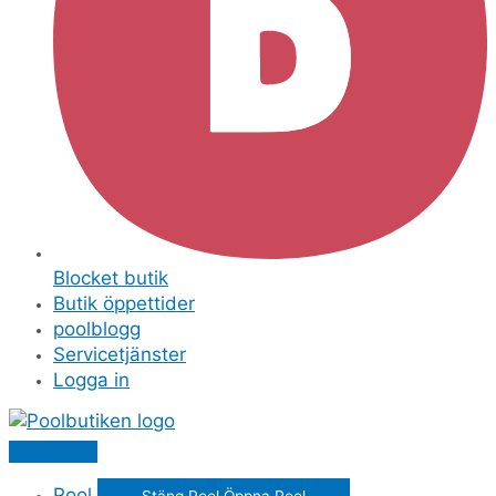
Blocket butik
Butik öppettider
poolblogg
Servicetjänster
Logga in
Pool
Stäng Pool
Öppna Pool