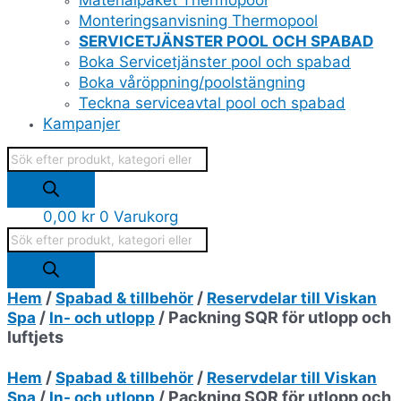
Materialpaket Thermopool
Monteringsanvisning Thermopool
SERVICETJÄNSTER POOL OCH SPABAD
Boka Servicetjänster pool och spabad
Boka våröppning/poolstängning
Teckna serviceavtal pool och spabad
Kampanjer
0,00
kr
0
Varukorg
/
/
Hem
Spabad & tillbehör
Reservdelar till Viskan
/
/ Packning SQR för utlopp och
Spa
In- och utlopp
luftjets
/
/
Hem
Spabad & tillbehör
Reservdelar till Viskan
/
/ Packning SQR för utlopp och
Spa
In- och utlopp