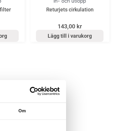
p
In- och utlopp
filter
Returjets cirkulation
143,00
kr
korg
Lägg till i varukorg
Om