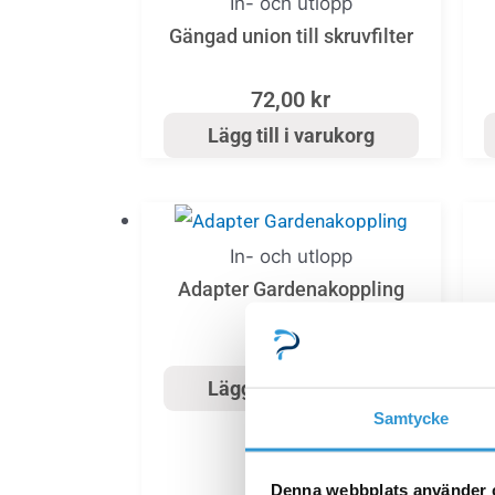
In- och utlopp
Gängad union till skruvfilter
72,00
kr
Lägg till i varukorg
In- och utlopp
Adapter Gardenakoppling
19,00
kr
Lägg till i varukorg
Samtycke
Denna webbplats använder 