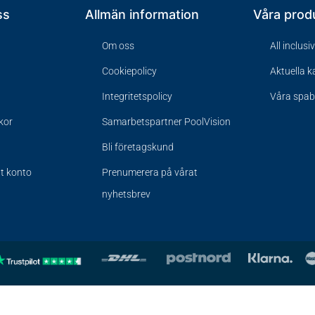
ss
Allmän information
Våra prod
Om oss
All inclusi
Cookiepolicy
Aktuella 
Integritetspolicy
Våra spa
lkor
Samarbetspartner PoolVision
Bli företagskund
tt konto
Prenumerera på vårat
nyhetsbrev