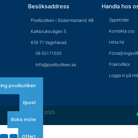
Besöksaddress
Handla hos o
Poolbutiken i Södermanland AB
Öppettider
Kalkbruksvägen 5
Kontakta oss
619 71 Vagnhärad
Hitta hit
08-55171533
Försäljningsvil
Info@poolbutiken.se
Fraktvillkor
Logga in på mi
Ring poolbutiken
Epost
© Poolbutiken 2025
Boka möte
Offert