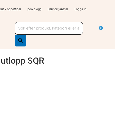
Butik öppettider
poolblogg
Servicetjänster
Logga in
Produktsökning
a Tjänster och support
Varu
0
 utlopp SQR