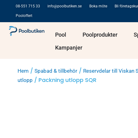
Hoppa
08-551 715 33
info@poolbutiken.se
Boka möte
Bli företagsk
till
Pooloffert
innehåll
Öppna Pool
Öppna Po
Pool
Poolprodukter
S
Kampanjer
/
/
Hem
Spabad & tillbehör
Reservdelar till Viskan 
/ Packning utlopp SQR
utlopp