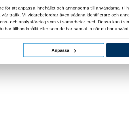
In- och utlopp
e för att anpassa innehållet och annonserna till användarna, tillh
Returjet cirkulation 1,5″ vit
vår trafik. Vi vidarebefordrar även sådana identifierare och anna
nnons- och analysföretag som vi samarbetar med. Dessa kan i sin
har tillhandahållit eller som de har samlat in när du har använt 
113,00
kr
Lägg till i varukorg
Anpassa