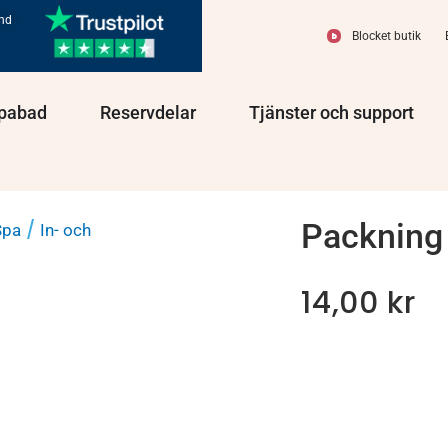
und
Blocket butik
olprodukter
Öppna Spabad
Öppna Reservdelar
Öppn
pabad
Reservdelar
Tjänster och support
Packning
/
Spa
In- och
14,00
kr