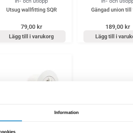
In- och utlopp
In- och utlop
Utsug wallfitting SQR
Gängad union till 
79,00
kr
189,00
kr
Lägg till i varukorg
Lägg till i varu
Information
cookies