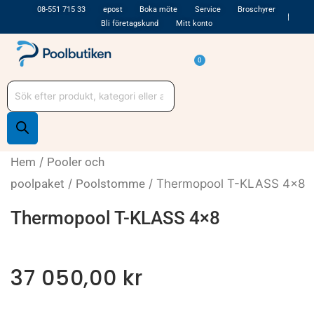
Hoppa
08-551 715 33
epost
Boka möte
Service
Broschyrer
Bli företagskund
Mitt konto
till
innehåll
Varukorg
0
Produktsökning
Hem
/
Pooler och
poolpaket
/
Poolstomme
/ Thermopool T-KLASS 4×8
Thermopool T-KLASS 4×8
37 050,00
kr