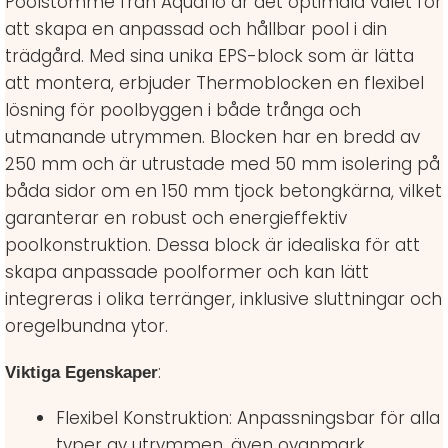
Poolstomme från Aquaflo är det optimala valet för
att skapa en anpassad och hållbar pool i din
trädgård. Med sina unika EPS-block som är lätta
att montera, erbjuder Thermoblocken en flexibel
lösning för poolbyggen i både trånga och
utmanande utrymmen. Blocken har en bredd av
250 mm och är utrustade med 50 mm isolering på
båda sidor om en 150 mm tjock betongkärna, vilket
garanterar en robust och energieffektiv
poolkonstruktion. Dessa block är idealiska för att
skapa anpassade poolformer och kan lätt
integreras i olika terränger, inklusive sluttningar och
oregelbundna ytor.
:
Viktiga Egenskaper
Flexibel Konstruktion: Anpassningsbar för alla
typer av utrymmen, även ovanmark.