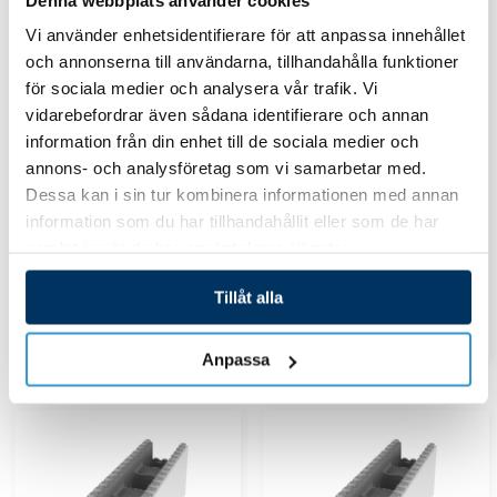
Vi använder enhetsidentifierare för att anpassa innehållet
SLUT I LAGER
och annonserna till användarna, tillhandahålla funktioner
för sociala medier och analysera vår trafik. Vi
vidarebefordrar även sådana identifierare och annan
Poolstomme
Poolstomme
information från din enhet till de sociala medier och
Plywood
Ändstycken
annons- och analysföretag som vi samarbetar med.
1500x1500x12mm
Dessa kan i sin tur kombinera informationen med annan
30,00
kr
information som du har tillhandahållit eller som de har
1 490,00
kr
samlat in när du har använt deras tjänster.
Lägg till i varukorg
Tillåt alla
Läs mer
Anpassa