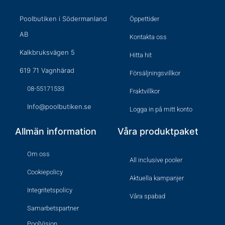
Poolbutiken i Södermanland
Öppettider
AB
Kontakta oss
Kalkbruksvägen 5
Hitta hit
619 71 Vagnhärad
Försäljningsvillkor
08-55171533
Fraktvillkor
Info@poolbutiken.se
Logga in på mitt konto
Allmän information
Våra produktpaket
Om oss
All inclusive pooler
Cookiepolicy
Aktuella kampanjer
Integritetspolicy
Våra spabad
Samarbetspartner
PoolVision