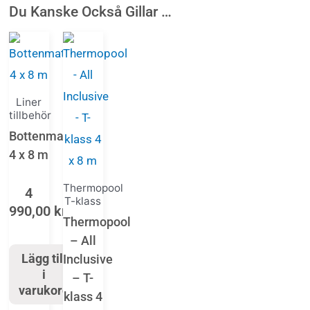
Du Kanske Också Gillar …
Liner
tillbehör
Bottenmatta
4 x 8 m
Thermopool
4
T-klass
990,00
kr
Thermopool
– All
Lägg till
Inclusive
i
– T-
varukorg
klass 4