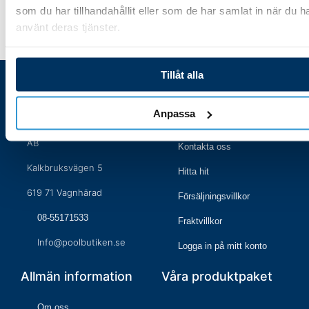
som du har tillhandahållit eller som de har samlat in när du h
använt deras tjänster.
Tillåt alla
Besöksaddress
Handla hos oss
Anpassa
Poolbutiken i Södermanland
Öppettider
AB
Kontakta oss
Kalkbruksvägen 5
Hitta hit
619 71 Vagnhärad
Försäljningsvillkor
08-55171533
Fraktvillkor
Info@poolbutiken.se
Logga in på mitt konto
Allmän information
Våra produktpaket
Om oss