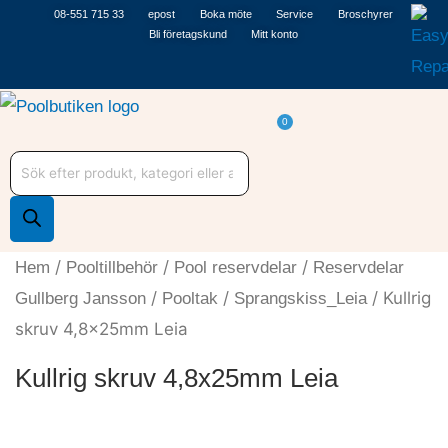
Hoppa
08-551 715 33
epost
Boka möte
Service
Broschyrer
Bli företagskund
Mitt konto
till
innehåll
Varukorg
0
Produktsökning
/
/
/
Hem
Pooltillbehör
Pool reservdelar
Reservdelar
/
/
/ Kullrig
Gullberg Jansson
Pooltak
Sprangskiss_Leia
skruv 4,8x25mm Leia
Kullrig skruv 4,8x25mm Leia