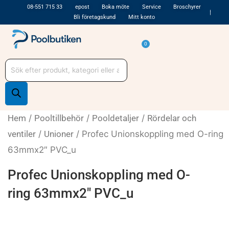
Hoppa
08-551 715 33
epost
Boka möte
Service
Broschyrer
Bli företagskund
Mitt konto
till
innehåll
Varukorg
0
Produktsökning
Hem
/
Pooltillbehör
/
Pooldetaljer
/
Rördelar och
ventiler
/
Unioner
/ Profec Unionskoppling med O-ring
63mmx2″ PVC_u
Profec Unionskoppling med O-
ring 63mmx2″ PVC_u