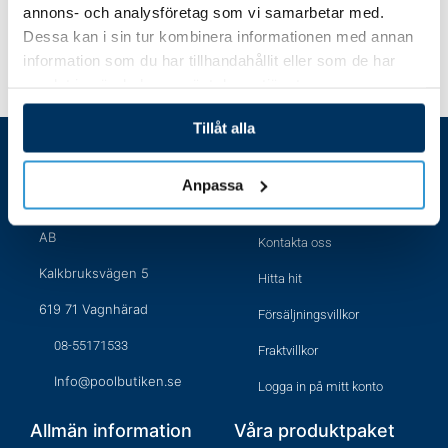
annons- och analysföretag som vi samarbetar med.
Dessa kan i sin tur kombinera informationen med annan
information som du har tillhandahållit eller som de har
samlat in när du har använt deras tjänster.
Tillåt alla
Besöksaddress
Handla hos oss
Anpassa
Poolbutiken i Södermanland
Öppettider
AB
Kontakta oss
Kalkbruksvägen 5
Hitta hit
619 71 Vagnhärad
Försäljningsvillkor
08-55171533
Fraktvillkor
Info@poolbutiken.se
Logga in på mitt konto
Allmän information
Våra produktpaket