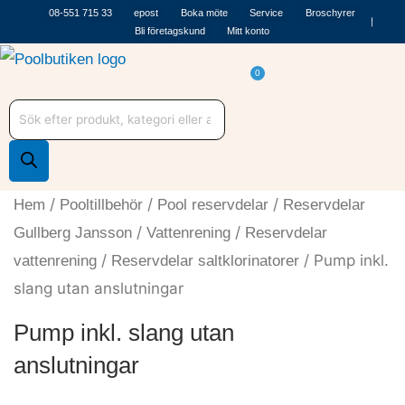
Hoppa
08-551 715 33
epost
Boka möte
Service
Broschyrer
Bli företagskund
Mitt konto
till
innehåll
Varukorg
0
Produktsökning
/
/
/
Hem
Pooltillbehör
Pool reservdelar
Reservdelar
/
/
Gullberg Jansson
Vattenrening
Reservdelar
/
/ Pump inkl.
vattenrening
Reservdelar saltklorinatorer
slang utan anslutningar
Pump inkl. slang utan
anslutningar