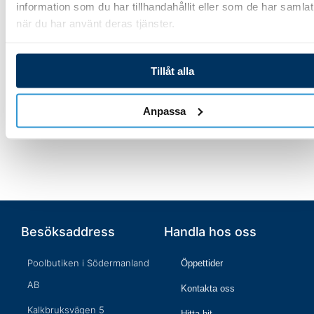
information som du har tillhandahållit eller som de har samlat
när du har använt deras tjänster.
197,00
kr
4 568,00
kr
Tillåt alla
Lägg till i varukorg
Lägg till i varukorg
Anpassa
Besöksaddress
Handla hos oss
Poolbutiken i Södermanland
Öppettider
AB
Kontakta oss
Kalkbruksvägen 5
Hitta hit