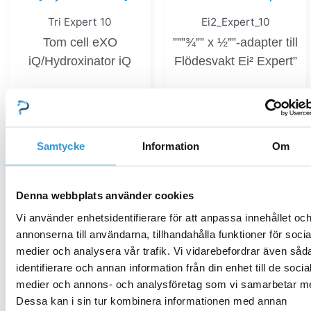
Tri Expert 10
Ei2_Expert_10
Tom cell eXO
”””¾”” x ½””-adapter till
iQ/Hydroxinator iQ
Flödesvakt Ei² Expert”
1 799,00
kr
133,00
kr
Samtycke
Information
Om
Lägg till i varukorg
Lägg till i varukorg
Denna webbplats använder cookies
Vi använder enhetsidentifierare för att anpassa innehållet oc
annonserna till användarna, tillhandahålla funktioner för socia
medier och analysera vår trafik. Vi vidarebefordrar även såd
eXO iQ_10
Hydroxinator_iQ_10
identifierare och annan information från din enhet till de socia
Komplett DN50 mm
Displaykort eXO
medier och annons- och analysföretag som vi samarbetar m
Dessa kan i sin tur kombinera informationen med annan
rörklämma
iQ/Hydroxinator iQ