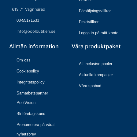
619 71 Vagnhärad
Försäljningsvillkor
08-55171533
Fraktvillkor
Info@poolbutiken.se
Logga in på mitt konto
Allmän information
Våra produktpaket
Om oss
All inclusive pooler
Cookiepolicy
Aktuella kampanjer
Integritetspolicy
Våra spabad
Samarbetspartner
PoolVision
Bli företagskund
Prenumerera på vårat
nyhetsbrev