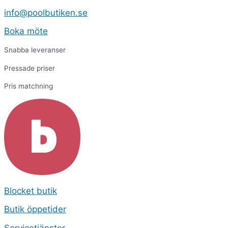
Hoppa
Produktsökning
Produktsökning
Ram
info@poolbutiken.se
till
till
innehåll
fläktmotor
Boka möte
V15
mängd
Snabba leveranser
Pressade priser
Pris matchning
Blocket butik
Butik öppetider