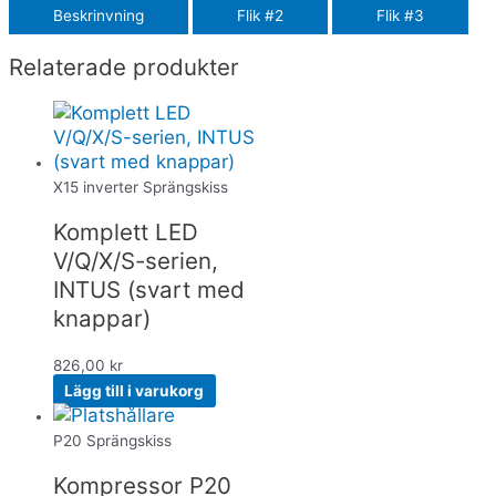
Beskrinvning
Flik #2
Flik #3
Relaterade produkter
X15 inverter Sprängskiss
Komplett LED
V/Q/X/S-serien,
INTUS (svart med
knappar)
826,00
kr
Lägg till i varukorg
P20 Sprängskiss
Kompressor P20