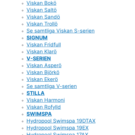
Viskan Bokö
Viskan Saltö
Viskan Sandö
Viskan Trollö
Se samtliga Viskan S-serien
SIGNUM
Viskan Fridfull
Viskan Klarö
V-SERIEN
Viskan Asperö
Viskan Björkö
Viskan Ekerö
Se samtliga V-serien
STILLA
Viskan Harmoni
Viskan Rofylld
SWIMSPA
Hydropool Swimspa 19DTAX
Hydropool Swimspa 19EX
Hydropool Swimspa 17AX