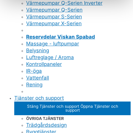
Värmepumpar Q-Serien Inverter
Värmepumpar Q-Serien
Värmepumpar S-Serien
Värmepumpar X-Serien
Reservdelar Viskan Spabad
Massage - luftpumpar
Belysning
Luftreglage / Aroma
Kontrollpaneler
IR-öga
Vattenfall
Rening
Tjänster och support
Stäng Tjänster och support
Öppna Tjänster och
support
ÖVRIGA TJÄNSTER
Trädgårdsdesign
Byggtjänster