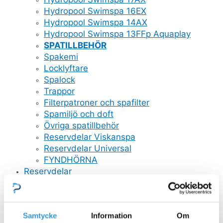
Hydropool Swimspa 16EX
Hydropool Swimspa 14AX
Hydropool Swimspa 13FFp Aquaplay
SPATILLBEHÖR
Spakemi
Locklyftare
Spalock
Trappor
Filterpatroner och spafilter
Spamiljö och doft
Övriga spatillbehör
Reservdelar Viskanspa
Reservdelar Universal
FYNDHÖRNA
Reservdelar
Stäng Reservdelar
Öppna Reservdelar
RESERVDELAR POOL
Mät och doserutrustning
Samtycke
Information
Om
Poolstädare