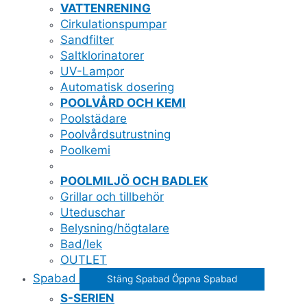
VATTENRENING
Cirkulationspumpar
Sandfilter
Saltklorinatorer
UV-Lampor
Automatisk dosering
POOLVÅRD OCH KEMI
Poolstädare
Poolvårdsutrustning
Poolkemi
POOLMILJÖ OCH BADLEK
Grillar och tillbehör
Uteduschar
Belysning/högtalare
Bad/lek
OUTLET
Spabad
Stäng Spabad
Öppna Spabad
S-SERIEN