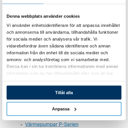
Stegar
Bräddavlopp inlop
Denna webbplats använder cookies
GULLBERG JANSSON RESERVDELAR
Vi använder enhetsidentifierare för att anpassa innehållet
Pooltak
och annonserna till användarna, tillhandahålla funktioner
Pooltak Leia
Pooltak Nova Comfort
för sociala medier och analysera vår trafik. Vi
Poolrobotar
vidarebefordrar även sådana identifierare och annan
Belysning och plastdetaljer
information från din enhet till de sociala medier och
annons- och analysföretag som vi samarbetar med.
GULLBERG JANSSON VATTENRENING
Dessa kan i sin tur kombinera informationen med annan
Poolvärmepumpar
information som du har tillhandahållit eller som de har
Sandfilter
samlat in när du har använt deras tjänster.
Saltklorinator
Cirkulationspumpar
Tillåt alla
Magnapool
Automatisk dosering
Anpassa
UV-Rening
GULLBERG JANSSON VÄRMEPUMPAR
Värmepumpar P-Serien