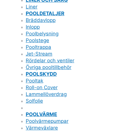
LINER OCH SARG
Liner
POOLDETALJER
Bräddavlopp
Inlopp
Poolbelysning
Poolstege
Pooltrappa
Jet-Stream
Rördelar och ventiler
Övriga pooltillbehör
POOLSKYDD
Pooltak
Roll-on Cover
Lammellöverdrag
Solfolie
POOLVÄRME
Poolvärmepumpar
Värmeväxlare