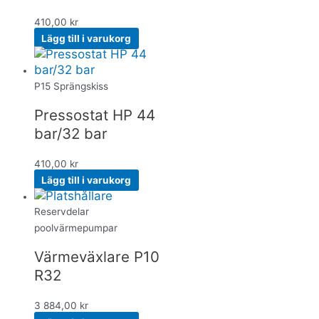
410,00
kr
Lägg till i varukorg
P15 Sprängskiss
Pressostat HP 44
bar/32 bar
410,00
kr
Lägg till i varukorg
Reservdelar
poolvärmepumpar
Värmeväxlare P10
R32
3 884,00
kr