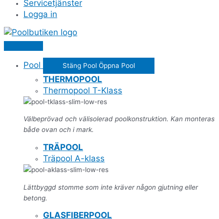
Servicetjänster
Logga in
Pool
Stäng Pool
Öppna Pool
THERMOPOOL
Thermopool T-Klass
Välbeprövad och välisolerad poolkonstruktion. Kan monteras
både ovan och i mark.
TRÄPOOL
Träpool A-klass
Lättbyggd stomme som inte kräver någon gjutning eller
betong.
GLASFIBERPOOL