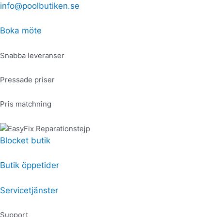
Hoppa
Produktsökning
Produktsökning
info@poolbutiken.se
till
innehåll
Boka möte
Snabba leveranser
Pressade priser
Pris matchning
Blocket butik
Butik öppetider
Servicetjänster
Support