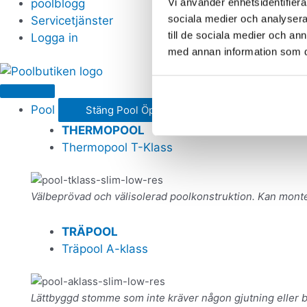
Vi använder enhetsidentifierar
poolblogg
sociala medier och analysera 
Servicetjänster
till de sociala medier och a
Logga in
med annan information som du 
Pool
Stäng Pool
Öppna Pool
THERMOPOOL
Thermopool T-Klass
Välbeprövad och välisolerad poolkonstruktion. Kan mont
TRÄPOOL
Träpool A-klass
Lättbyggd stomme som inte kräver någon gjutning eller 