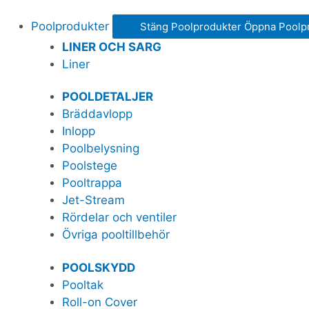
Poolprodukter
Stäng Poolprodukter
Öppna Poolp
LINER OCH SARG
Liner
POOLDETALJER
Bräddavlopp
Inlopp
Poolbelysning
Poolstege
Pooltrappa
Jet-Stream
Rördelar och ventiler
Övriga pooltillbehör
POOLSKYDD
Pooltak
Roll-on Cover