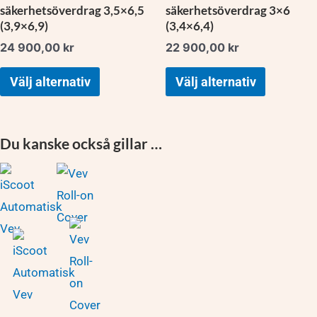
väljas
väljas
säkerhetsöverdrag 3,5×6,5
säkerhetsöverdrag 3×6
på
på
(3,9×6,9)
(3,4×6,4)
produktsidan
produktsidan
24 900,00
kr
22 900,00
kr
Välj alternativ
Välj alternativ
Du kanske också gillar …