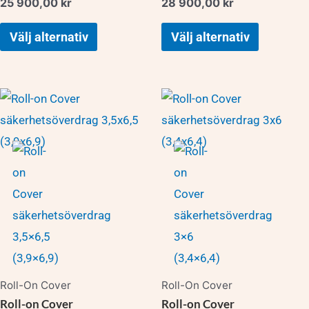
produktsidan
produktsidan
25 900,00
kr
28 900,00
kr
Välj alternativ
Välj alternativ
Den
Den
här
här
produkten
produkten
har
har
flera
flera
varianter.
varianter.
De
De
olika
olika
alternativen
alternativen
Roll-On Cover
Roll-On Cover
kan
kan
Roll-on Cover
Roll-on Cover