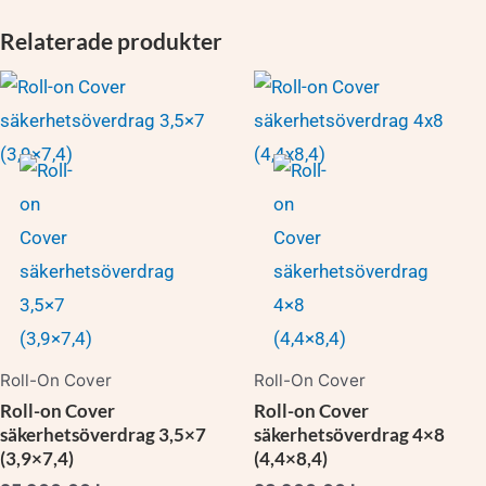
Relaterade produkter
Den
Den
här
här
produkten
produkten
har
har
flera
flera
varianter.
varianter.
De
De
olika
olika
alternativen
alternativen
Roll-On Cover
Roll-On Cover
kan
kan
Roll-on Cover
Roll-on Cover
väljas
väljas
säkerhetsöverdrag 3,5×7
säkerhetsöverdrag 4×8
på
på
(3,9×7,4)
(4,4×8,4)