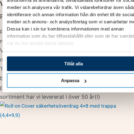
annonserna till användarna, tillhandahålla funktioner för socia
Varumärke
medier och analysera vår trafik. Vi vidarebefordrar även såd
identifierare och annan information från din enhet till de socia
PDK produkter AB
medier och annons- och analysföretag som vi samarbetar m
Dessa kan i sin tur kombinera informationen med annan
PDK produkter är ett anrikt företag som under olika
information som du har tillhandahållit eller som de har samlat
namn funnits sedan 1960-talet i Lesjöfors, Värmland.
när du har använt deras tjänster.
Verksamheten från start finns fortfarande kvar men
med uppdaterade och moderna maskiner.
Tillåt alla
Tillsammans har vi en gedigen erfarenhet av
branschen och en del av vår personal har varit med
Anpassa
på vår fabrik i över 35 år. Vissa produkter i vårt
sortiment har vi levererat i över 50 år(!)