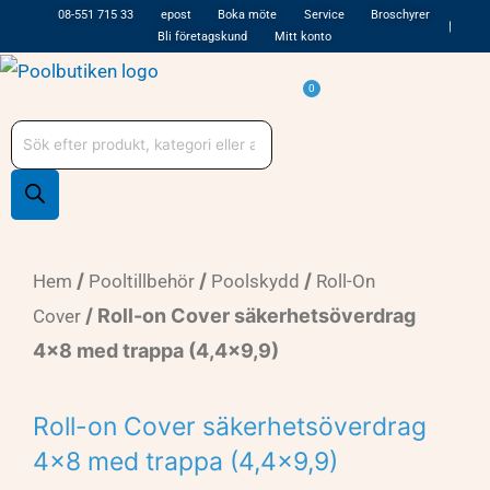
Hoppa
08-551 715 33
epost
Boka möte
Service
Broschyrer
Bli företagskund
Mitt konto
till
innehåll
Varukorg
0
Produktsökning
/
/
/
Hem
Pooltillbehör
Poolskydd
Roll-On
/ Roll-on Cover säkerhetsöverdrag
Cover
4×8 med trappa (4,4×9,9)
Roll-on Cover säkerhetsöverdrag
4×8 med trappa (4,4×9,9)