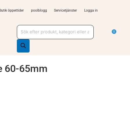
Butik öppettider
poolblogg
Servicetjänster
Logga in
Produktsökning
a Tjänster och support
Varu
0
re 60-65mm