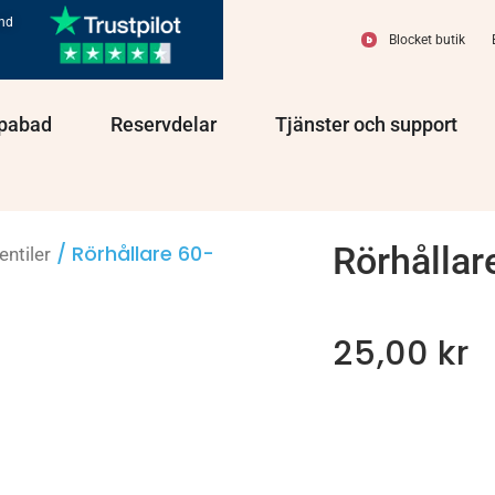
und
Blocket butik
olprodukter
Öppna Spabad
Öppna Reservdelar
Öppn
pabad
Reservdelar
Tjänster och support
Rörhålla
/ Rörhållare 60-
entiler
25,00
kr