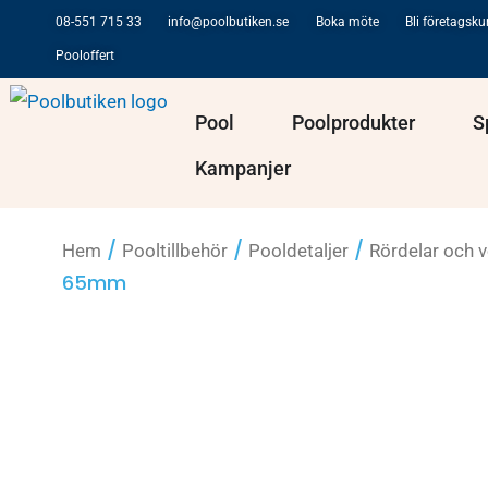
Hoppa
08-551 715 33
info@poolbutiken.se
Boka möte
Bli företagsk
till
Pooloffert
innehåll
Öppna Pool
Öppna Po
Pool
Poolprodukter
S
Kampanjer
/
/
/
Hem
Pooltillbehör
Pooldetaljer
Rördelar och v
65mm