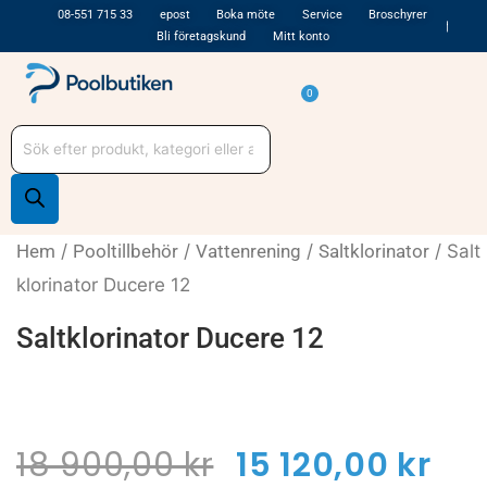
Hoppa
08-551 715 33
epost
Boka möte
Service
Broschyrer
Bli företagskund
Mitt konto
till
innehåll
Varukorg
0
Produktsökning
Hem
/
Pooltillbehör
/
Vattenrening
/
Saltklorinator
/ Salt
klorinator Ducere 12
Saltklorinator Ducere 12
-20%
Det
De
18 900,00
kr
15 120,00
kr