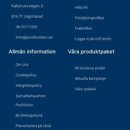
Kalkbruksvägen 5
Hitta hit
619 71 Vagnhärad
Försäljningsvillkor
08-55171533
Fraktvillkor
Info@poolbutiken.se
Logga in på mitt konto
Allmän information
Våra produktpaket
Om oss
All inclusive pooler
Cookiepolicy
Aktuella kampanjer
Integritetspolicy
Våra spabad
Samarbetspartner
PoolVision
Bli företagskund
Prenumerera på vårat