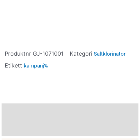
Produktnr
GJ-1071001
Kategori
Saltklorinator
Etikett
kampanj%
Beskrivning
Varumärke