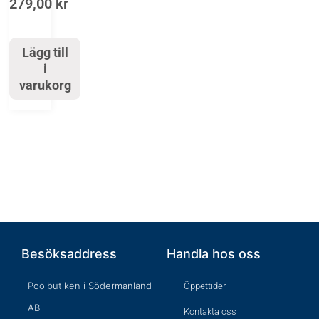
279,00
kr
Lägg till
i
varukorg
Besöksaddress
Handla hos oss
Poolbutiken i Södermanland
Öppettider
AB
Kontakta oss