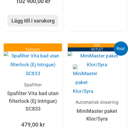
102 900,00
kr
Lägg till i varukorg
-
-25%
Det
Det
Rea!
Kampanj
OUTLET
urspr
nuvar
priset
priset
var:
är:
25
19
404,00
053,00
Spafilter
Spafilter Vita bad utan
filterlock (Ej Intrigue)
Automatisk dosering
SC833
MiniMaster paket
Klor/Syra
479,00
kr