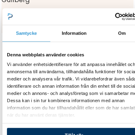
Samtycke
Information
Om
Denna webbplats använder cookies
Relaterade Produkter
Vi använder enhetsidentifierare för att anpassa innehållet oc
annonserna till användarna, tillhandahålla funktioner för socia
medier och analysera vår trafik. Vi vidarebefordrar även såd
identifierare och annan information från din enhet till de socia
Saltklorinator
medier och annons- och analysföretag som vi samarbetar m
Saltklorinator
Dessa kan i sin tur kombinera informationen med annan
Saltklorinator Ducere 21
Saltklorinator Ducere 12
information som du har tillhandahållit eller som de har samlat
inkl pH/ORP kit
inkl pH/ORP kit
när du har använt deras tjänster.
32 700,00
kr
28 700,00
kr