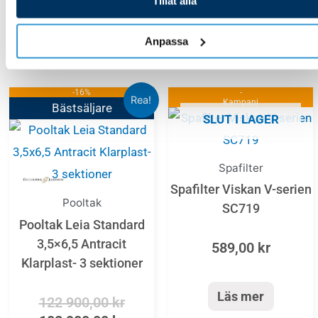
Tillåt alla
Lägg till i varukorg
Lägg till i varukorg
Anpassa
-16%
Det
Det
-
Rea!
Kampanj
Bästsäljare
ursprungliga
nuvarande
SLUT I LAGER
priset
priset
var:
är:
Spafilter
122
102
900,00 kr.
900,00 kr.
Spafilter Viskan V-serien
Pooltak
SC719
Pooltak Leia Standard
3,5×6,5 Antracit
589,00
kr
Klarplast- 3 sektioner
Läs mer
122 900,00
kr