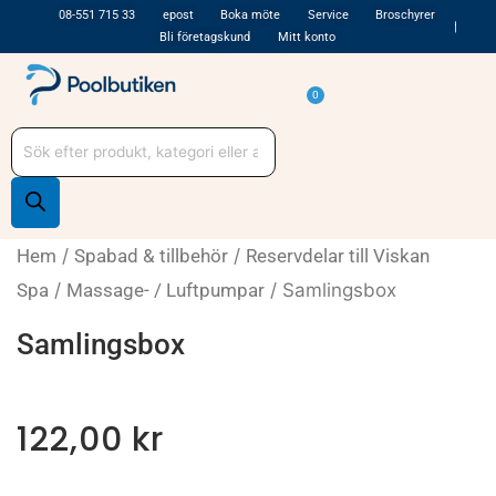
Hoppa
08-551 715 33
epost
Boka möte
Service
Broschyrer
Bli företagskund
Mitt konto
till
innehåll
Varukorg
0
Produktsökning
Hem
/
Spabad & tillbehör
/
Reservdelar till Viskan
Spa
/
Massage- / Luftpumpar
/ Samlingsbox
Samlingsbox
122,00
kr