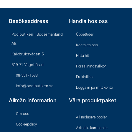
Besöksaddress
Handla hos oss
Poolbutiken i Södermanland
Öppettider
AB
Kontakta oss
Kalkbruksvägen 5
Hitta hit
619 71 Vagnhärad
Försäljningsvillkor
08-55171533
Fraktvillkor
Info@poolbutiken.se
Logga in på mitt konto
Allmän information
Våra produktpaket
Om oss
All inclusive pooler
Cookiepolicy
Aktuella kampanjer