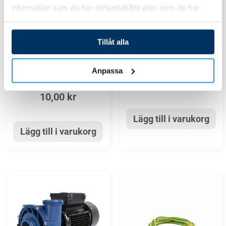
information som du har tillhandahållit eller som de har
samlat in när du har använt deras tjänster.
Massage- / Luftpumpar
Massage- / Luftpumpar
Tillåt alla
Gummidämpare för
Spapump 3 hp
spapump
Anpassa
5 529,00
kr
10,00
kr
Lägg till i varukorg
Lägg till i varukorg