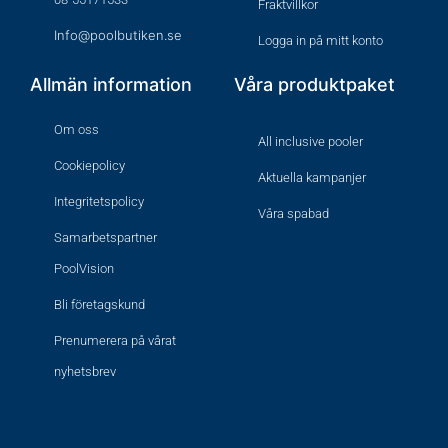
Fraktvillkor
Info@poolbutiken.se
Logga in på mitt konto
Allmän information
Våra produktpaket
Om oss
All inclusive pooler
Cookiepolicy
Aktuella kampanjer
Integritetspolicy
Våra spabad
Samarbetspartner
PoolVision
Bli företagskund
Prenumerera på vårat
nyhetsbrev