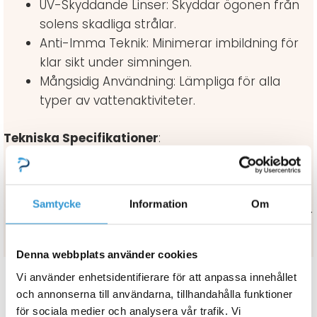
UV-Skyddande Linser: Skyddar ögonen från
solens skadliga strålar.
Anti-Imma Teknik: Minimerar imbildning för
klar sikt under simningen.
Mångsidig Användning: Lämpliga för alla
typer av vattenaktiviteter.
Tekniska Specifikationer
:
Material: Högkvalitativt och hållbart material.
UV-skydd: Ja, UV-skyddande linser.
Samtycke
Information
Om
Anti-Imma: Ja, linser med anti-imbehandling.
Användningsområde: Simning i pool och
öppet vatten.
Denna webbplats använder cookies
Vi använder enhetsidentifierare för att anpassa innehållet
och annonserna till användarna, tillhandahålla funktioner
för sociala medier och analysera vår trafik. Vi
Relaterade Produkter