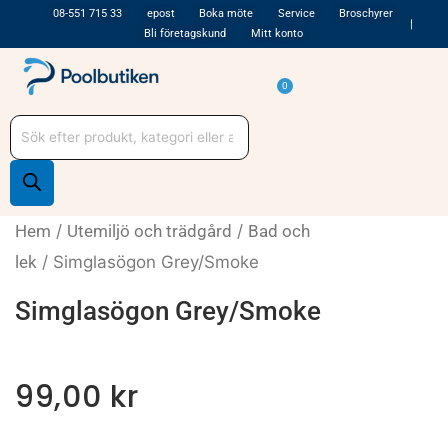
Hoppa
08-551 715 33
epost
Boka möte
Service
Broschyrer
Bli företagskund
Mitt konto
till
innehåll
Varukorg
0
Produktsökning
Hem
/
Utemiljö och trädgård
/
Bad och
lek
/ Simglasögon Grey/Smoke
Simglasögon Grey/Smoke
99,00
kr