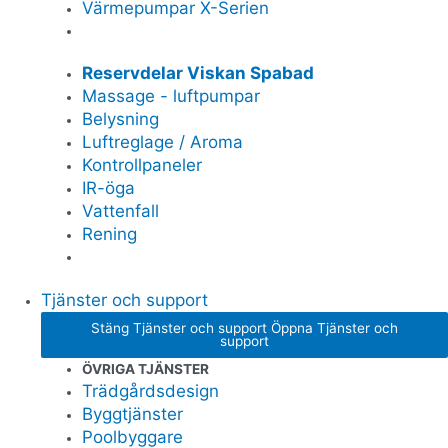
Värmepumpar X-Serien
Reservdelar Viskan Spabad
Massage - luftpumpar
Belysning
Luftreglage / Aroma
Kontrollpaneler
IR-öga
Vattenfall
Rening
Tjänster och support
Stäng Tjänster och support
Öppna Tjänster och
support
ÖVRIGA TJÄNSTER
Trädgårdsdesign
Byggtjänster
Poolbyggare