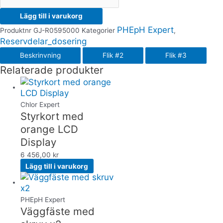
Lägg till i varukorg
PHE­pH Expert
Produktnr
GJ-R0595000
Kategorier
,
Reservdelar_dosering
Beskrinvning
Flik #2
Flik #3
Relaterade produkter
Chlor Expert
Styrkort med
orange LCD
Display
6 456,00
kr
Lägg till i varukorg
PHE­pH Expert
Väggfäste med