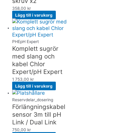
skruv x2
358,00
kr
Lägg till i varukorg
PHE­pH Expert
Komplett sugrör
med slang och
kabel Chlor
Expert/pH Expert
1 753,00
kr
Lägg till i varukorg
Reservdelar_dosering
Förlängningskabel
sensor 3m till pH
Link / Dual Link
750,00
kr