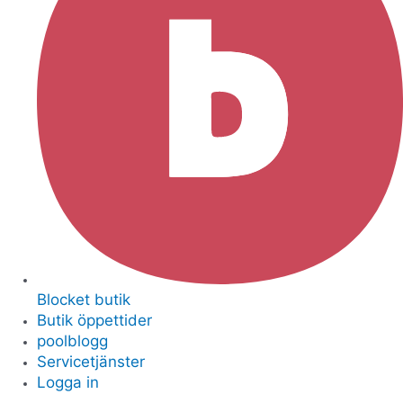
Blocket butik
Butik öppettider
poolblogg
Servicetjänster
Logga in