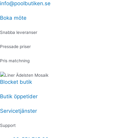
Hoppa
info@poolbutiken.se
Produktsökning
Produktsökning
Skyddshölje
till
peristaltisk
innehåll
pump
Boka möte
Chlor
Expert/pH
Snabba leveranser
Expert
mängd
Pressade priser
Pris matchning
Blocket butik
Butik öppetider
Servicetjänster
Support