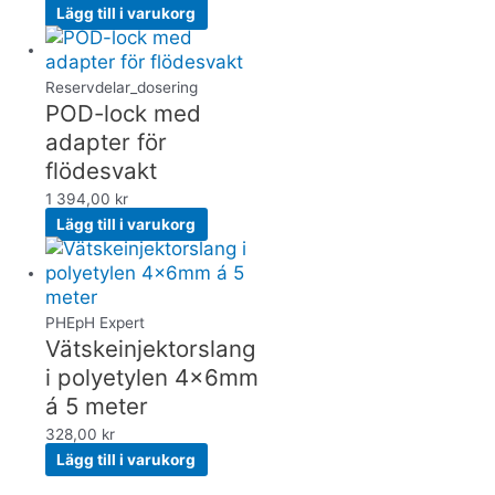
Lägg till i varukorg
Reservdelar_dosering
POD-lock med
adapter för
flödesvakt
1 394,00
kr
Lägg till i varukorg
PHE­pH Expert
Vätskeinjektorslang
i polyetylen 4x6mm
á 5 meter
328,00
kr
Lägg till i varukorg