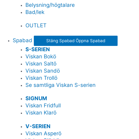
Belysning/högtalare
Bad/lek
OUTLET
Spabad
Stäng Spabad
Öppna Spabad
S-SERIEN
Viskan Bokö
Viskan Saltö
Viskan Sandö
Viskan Trollö
Se samtliga Viskan S-serien
SIGNUM
Viskan Fridfull
Viskan Klarö
V-SERIEN
Viskan Asperö