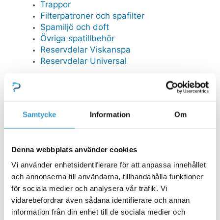
Trappor
Filterpatroner och spafilter
Spamiljö och doft
Övriga spatillbehör
Reservdelar Viskanspa
Reservdelar Universal
FYNDHÖRNA
Reservdelar
Samtycke
Information
Om
Stäng Reservdelar
Öppna Reservdelar
RESERVDELAR POOL
Mät och doserutrustning
Denna webbplats använder cookies
Poolstädare
Stegar
Vi använder enhetsidentifierare för att anpassa innehållet
Bräddavlopp inlop
och annonserna till användarna, tillhandahålla funktioner
för sociala medier och analysera vår trafik. Vi
GULLBERG JANSSON RESERVDELAR
vidarebefordrar även sådana identifierare och annan
Pooltak
information från din enhet till de sociala medier och