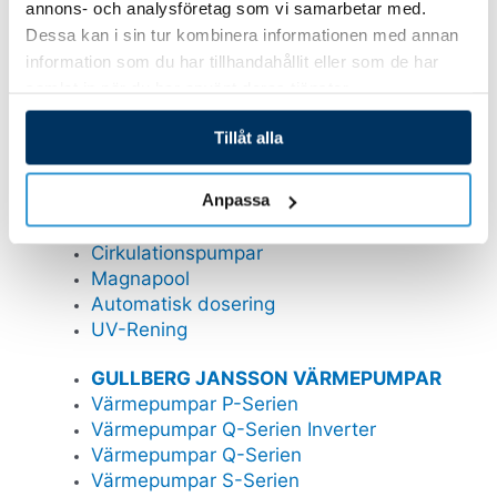
Pooltak Leia
annons- och analysföretag som vi samarbetar med.
Pooltak Nova Comfort
Dessa kan i sin tur kombinera informationen med annan
Poolrobotar
information som du har tillhandahållit eller som de har
Belysning och plastdetaljer
samlat in när du har använt deras tjänster.
Tillåt alla
GULLBERG JANSSON VATTENRENING
Poolvärmepumpar
Anpassa
Sandfilter
Saltklorinator
Cirkulationspumpar
Magnapool
Automatisk dosering
UV-Rening
GULLBERG JANSSON VÄRMEPUMPAR
Värmepumpar P-Serien
Värmepumpar Q-Serien Inverter
Värmepumpar Q-Serien
Värmepumpar S-Serien