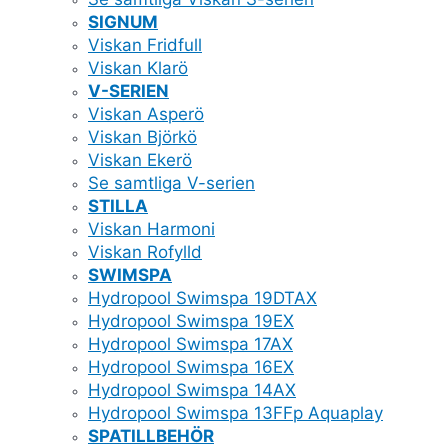
SIGNUM
Viskan Fridfull
Viskan Klarö
V-SERIEN
Viskan Asperö
Viskan Björkö
Viskan Ekerö
Se samtliga V-serien
STILLA
Viskan Harmoni
Viskan Rofylld
SWIMSPA
Hydropool Swimspa 19DTAX
Hydropool Swimspa 19EX
Hydropool Swimspa 17AX
Hydropool Swimspa 16EX
Hydropool Swimspa 14AX
Hydropool Swimspa 13FFp Aquaplay
SPATILLBEHÖR