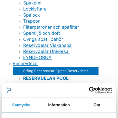
Spakemi
Locklyftare
Spalock
Trappor
Filterpatroner och spafilter
Spamiljö och doft
Övriga spatillbehör
Reservdelar Viskanspa
Reservdelar Universal
FYNDHÖRNA
Reservdelar
Stäng Reservdelar
Öppna Reservdelar
RESERVDELAR POOL
Mät och doserutrustning
Poolstädare
Stegar
Bräddavlopp inlop
Samtycke
Information
Om
GULLBERG JANSSON RESERVDELAR
Pooltak