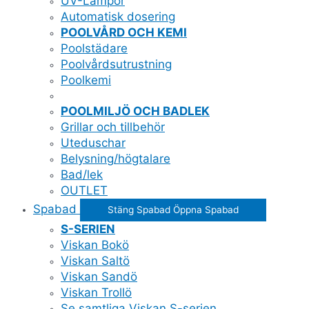
UV-Lampor
Automatisk dosering
POOLVÅRD OCH KEMI
Poolstädare
Poolvårdsutrustning
Poolkemi
POOLMILJÖ OCH BADLEK
Grillar och tillbehör
Uteduschar
Belysning/högtalare
Bad/lek
OUTLET
Spabad
Stäng Spabad
Öppna Spabad
S-SERIEN
Viskan Bokö
Viskan Saltö
Viskan Sandö
Viskan Trollö
Se samtliga Viskan S-serien