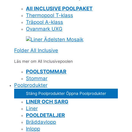
All INCLUSIVE POOLPAKET
Thermopool T-klass
Träpool A-klass
Ovanmark UXG
Folder All Inclusive
Läs mer om All Inclusivepoolen
POOLSTOMMAR
Stommar
Poolprodukter
Stäng Poolprodukter
Öppna Poolprodukter
LINER OCH SARG
Liner
POOLDETALJER
Bräddavlopp
Inlopp