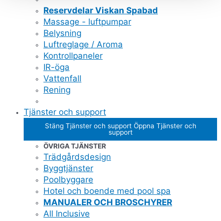
Reservdelar Viskan Spabad
Massage - luftpumpar
Belysning
Luftreglage / Aroma
Kontrollpaneler
IR-öga
Vattenfall
Rening
Tjänster och support
Stäng Tjänster och support
Öppna Tjänster och
support
ÖVRIGA TJÄNSTER
Trädgårdsdesign
Byggtjänster
Poolbyggare
Hotel och boende med pool spa
MANUALER OCH BROSCHYRER
All Inclusive