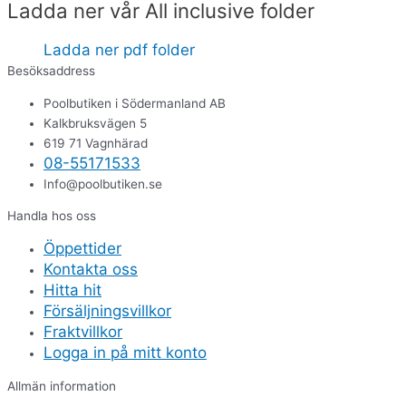
Ladda ner vår All inclusive folder
Ladda ner pdf folder
Besöksaddress
Poolbutiken i Södermanland AB
Kalkbruksvägen 5
619 71 Vagnhärad
08-55171533
Info@poolbutiken.se
Handla hos oss
Öppettider
Kontakta oss
Hitta hit
Försäljningsvillkor
Fraktvillkor
Logga in på mitt konto
Allmän information