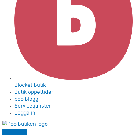
Blocket butik
Butik öppettider
poolblogg
Servicetjänster
Logga in