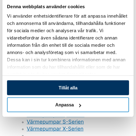
Pooltak Leia
Denna webbplats använder cookies
Pooltak Nova Comfort
Vi använder enhetsidentifierare för att anpassa innehållet
Poolrobotar
och annonserna till användarna, tillhandahålla funktioner
Belysning och plastdetaljer
för sociala medier och analysera vår trafik. Vi
GULLBERG JANSSON VATTENRENING
vidarebefordrar även sådana identifierare och annan
Poolvärmepumpar
information från din enhet till de sociala medier och
Sandfilter
annons- och analysföretag som vi samarbetar med.
Saltklorinator
Dessa kan i sin tur kombinera informationen med annan
Cirkulationspumpar
information som du har tillhandahållit eller som de har
Magnapool
samlat in när du har använt deras tjänster.
Automatisk dosering
UV-Rening
Tillåt alla
GULLBERG JANSSON VÄRMEPUMPAR
Värmepumpar P-Serien
Anpassa
Värmepumpar Q-Serien Inverter
Värmepumpar Q-Serien
Värmepumpar S-Serien
Värmepumpar X-Serien