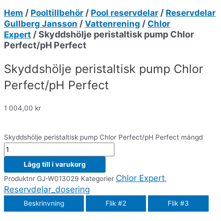
/
/
/
Hem
Pooltillbehör
Pool reservdelar
Reservdelar
/
/
Gullberg Jansson
Vattenrening
Chlor
/ Skyddshölje peristaltisk pump Chlor
Expert
Perfect/pH Perfect
Skyddshölje peristaltisk pump Chlor
Perfect/pH Perfect
1 004,00
kr
Skyddshölje peristaltisk pump Chlor Perfect/pH Perfect mängd
Lägg till i varukorg
Chlor Expert
Produktnr
GJ-W013029
Kategorier
,
Reservdelar_dosering
Beskrinvning
Flik #2
Flik #3