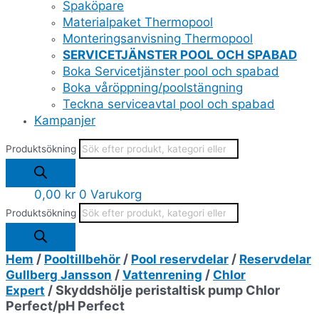
Spaköpare
Materialpaket Thermopool
Monteringsanvisning Thermopool
SERVICETJÄNSTER POOL OCH SPABAD
Boka Servicetjänster pool och spabad
Boka våröppning/poolstängning
Teckna serviceavtal pool och spabad
Kampanjer
Produktsökning
0,00
kr
0
Varukorg
Produktsökning
/
/
/
Hem
Pooltillbehör
Pool reservdelar
Reservdelar
/
/
Gullberg Jansson
Vattenrening
Chlor
/ Skyddshölje peristaltisk pump Chlor
Expert
Perfect/pH Perfect