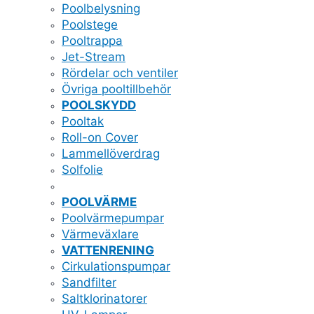
Poolbelysning
Poolstege
Pooltrappa
Jet-Stream
Rördelar och ventiler
Övriga pooltillbehör
POOLSKYDD
Pooltak
Roll-on Cover
Lammellöverdrag
Solfolie
POOLVÄRME
Poolvärmepumpar
Värmeväxlare
VATTENRENING
Cirkulationspumpar
Sandfilter
Saltklorinatorer