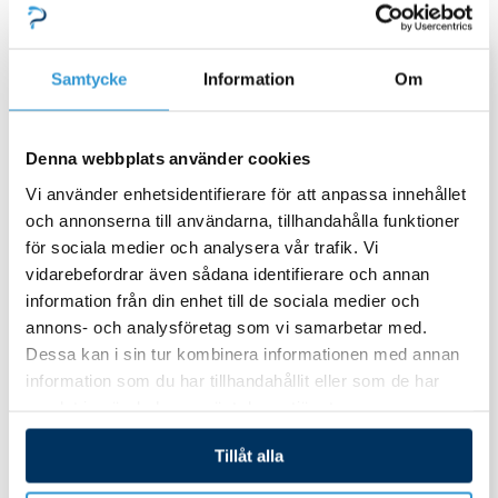
Samtycke
Information
Om
Denna webbplats använder cookies
Vi använder enhetsidentifierare för att anpassa innehållet
och annonserna till användarna, tillhandahålla funktioner
för sociala medier och analysera vår trafik. Vi
vidarebefordrar även sådana identifierare och annan
eXO iQ_10
eXO iQ_10
information från din enhet till de sociala medier och
annons- och analysföretag som vi samarbetar med.
O-ring till union x2 eXO
O-ring till cell x2 eXO
Dessa kan i sin tur kombinera informationen med annan
iQ/Hydroxinator iQ
iQ/Hydroxinator iQ
information som du har tillhandahållit eller som de har
samlat in när du har använt deras tjänster.
180,00
kr
85,00
kr
Tillåt alla
Lägg till i varukorg
Lägg till i varukorg