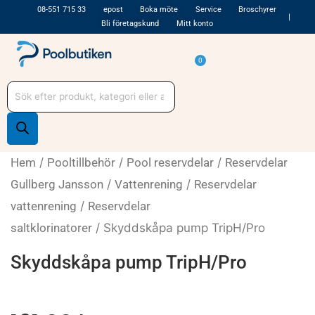
Hoppa
08-551 715 33
epost
Boka möte
Service
Broschyrer
Bli företagskund
Mitt konto
till
innehåll
Varukorg
0
Produktsökning
Hem
/
Pooltillbehör
/
Pool reservdelar
/
Reservdelar
Gullberg Jansson
/
Vattenrening
/
Reservdelar
vattenrening
/
Reservdelar
saltklorinatorer
/ Skyddskåpa pump TripH/Pro
Skyddskåpa pump TripH/Pro