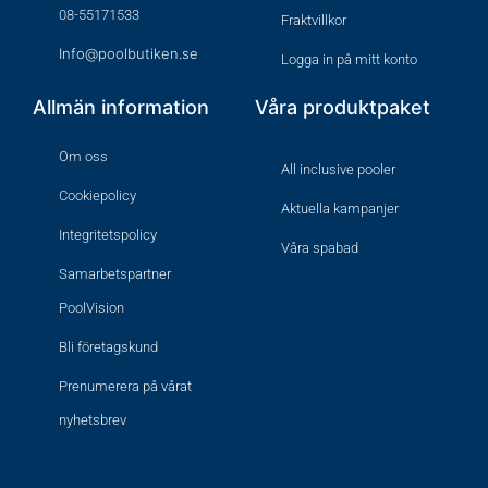
08-55171533
Fraktvillkor
Info@poolbutiken.se
Logga in på mitt konto
Allmän information
Våra produktpaket
Om oss
All inclusive pooler
Cookiepolicy
Aktuella kampanjer
Integritetspolicy
Våra spabad
Samarbetspartner
PoolVision
Bli företagskund
Prenumerera på vårat
nyhetsbrev