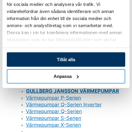
Pooltak Leia
för sociala medier och analysera vår trafik. Vi
Pooltak Nova Comfort
vidarebefordrar även sådana identifierare och annan
Poolrobotar
information från din enhet till de sociala medier och
Belysning och plastdetaljer
annons- och analysföretag som vi samarbetar med.
Dessa kan i sin tur kombinera informationen med annan
GULLBERG JANSSON VATTENRENING
information som du har tillhandahållit eller som de har
Poolvärmepumpar
samlat in när du har använt deras tjänster.
Sandfilter
Saltklorinator
Tillåt alla
Cirkulationspumpar
Magnapool
Anpassa
Automatisk dosering
UV-Rening
GULLBERG JANSSON VÄRMEPUMPAR
Värmepumpar P-Serien
Värmepumpar Q-Serien Inverter
Värmepumpar Q-Serien
Värmepumpar S-Serien
Värmepumpar X-Serien