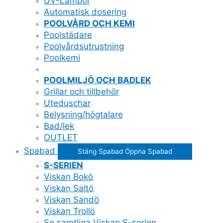
UV-Lampor
Automatisk dosering
POOLVÅRD OCH KEMI
Poolstädare
Poolvårdsutrustning
Poolkemi
POOLMILJÖ OCH BADLEK
Grillar och tillbehör
Uteduschar
Belysning/högtalare
Bad/lek
OUTLET
Spabad
Stäng Spabad
Öppna Spabad
S-SERIEN
Viskan Bokö
Viskan Saltö
Viskan Sandö
Viskan Trollö
Se samtliga Viskan S-serien