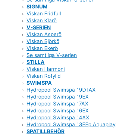
SIGNUM
Viskan Fridfull
Viskan Klarö
V-SERIEN
Viskan Asperö
Viskan Björkö
Viskan Ekerö
Se samtliga V-serien
STILLA
Viskan Harmoni
Viskan Rofylld
SWIMSPA
Hydropool Swimspa 19DTAX
Hydropool Swimspa 19EX
Hydropool Swimspa 17AX
Hydropool Swimspa 16EX
Hydropool Swimspa 14AX
Hydropool Swimspa 13FFp Aquaplay
SPATILLBEHÖR