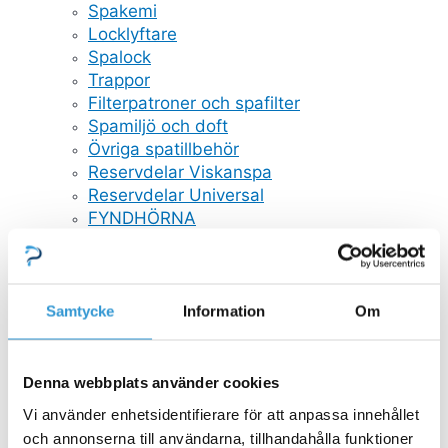
Spakemi
Locklyftare
Spalock
Trappor
Filterpatroner och spafilter
Spamiljö och doft
Övriga spatillbehör
Reservdelar Viskanspa
Reservdelar Universal
FYNDHÖRNA
Reservdelar
Stäng Reservdelar
Öppna Reservdelar
RESERVDELAR POOL
Samtycke
Information
Om
Mät och doserutrustning
Poolstädare
Stegar
Denna webbplats använder cookies
Bräddavlopp inlop
GULLBERG JANSSON RESERVDELAR
Vi använder enhetsidentifierare för att anpassa innehållet
Pooltak
och annonserna till användarna, tillhandahålla funktioner