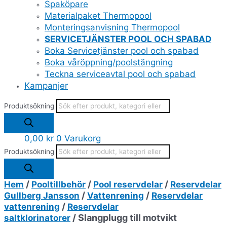
Spaköpare
Materialpaket Thermopool
Monteringsanvisning Thermopool
SERVICETJÄNSTER POOL OCH SPABAD
Boka Servicetjänster pool och spabad
Boka våröppning/poolstängning
Teckna serviceavtal pool och spabad
Kampanjer
Produktsökning
0,00
kr
0
Varukorg
Produktsökning
/
/
/
Hem
Pooltillbehör
Pool reservdelar
Reservdelar
/
/
Gullberg Jansson
Vattenrening
Reservdelar
/
vattenrening
Reservdelar
/ Slangplugg till motvikt
saltklorinatorer