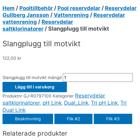
/
/
/
Hem
Pooltillbehör
Pool reservdelar
Reservdelar
/
/
Gullberg Jansson
Vattenrening
Reservdelar
/
vattenrening
Reservdelar
/ Slangplugg till motvikt
saltklorinatorer
Slangplugg till motvikt
122,00
kr
Slangplugg till motvikt mängd
Lägg till i varukorg
Reservdelar
Produktnr
GJ-R0797100
Kategorier
saltklorinatorer
pH Link
Dual_Link
Tri pH Link
Tri
,
,
,
,
Dual Link
Beskrinvning
Flik #2
Flik #3
Relaterade produkter