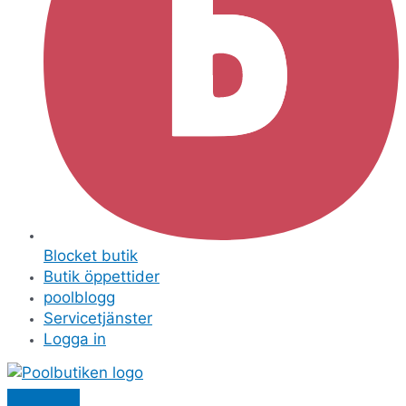
Blocket butik
Butik öppettider
poolblogg
Servicetjänster
Logga in