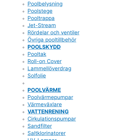
Poolbelysning
Poolstege
Pooltrappa
Jet-Stream
Rördelar och ventiler
Övriga pooltillbehör
POOLSKYDD
Pooltak
Roll-on Cover
Lammellöverdrag
Solfolie
POOLVÄRME
Poolvärmepumpar
Värmeväxlare
VATTENRENING
Cirkulationspumpar
Sandfilter
Saltklorinatorer