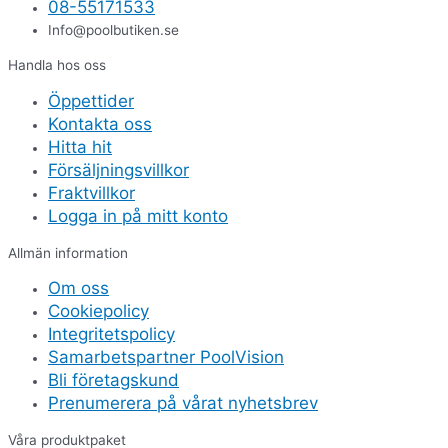
08-55171533
Info@poolbutiken.se
Handla hos oss
Öppettider
Kontakta oss
Hitta hit
Försäljningsvillkor
Fraktvillkor
Logga in på mitt konto
Allmän information
Om oss
Cookiepolicy
Integritetspolicy
Samarbetspartner PoolVision
Bli företagskund
Prenumerera på vårat nyhetsbrev
Våra produktpaket