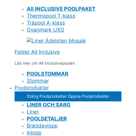
All INCLUSIVE POOLPAKET
Thermopool T-klass
Träpool A-klass
Ovanmark UXG
Folder All Inclusive
Läs mer om All Inclusivepoolen
POOLSTOMMAR
Stommar
Poolprodukter
Stäng Poolprodukter
Öppna Poolprodukter
LINER OCH SARG
Liner
POOLDETALJER
Bräddavlopp
Inlopp