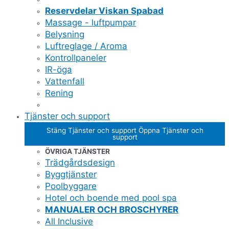
Reservdelar Viskan Spabad
Massage - luftpumpar
Belysning
Luftreglage / Aroma
Kontrollpaneler
IR-öga
Vattenfall
Rening
Tjänster och support
Stäng Tjänster och support
Öppna Tjänster och
support
ÖVRIGA TJÄNSTER
Trädgårdsdesign
Byggtjänster
Poolbyggare
Hotel och boende med pool spa
MANUALER OCH BROSCHYRER
All Inclusive