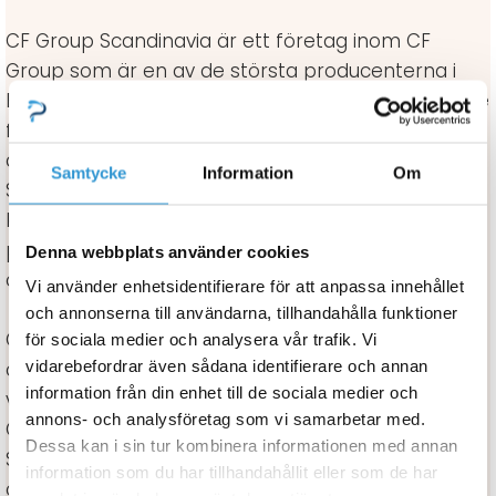
CF Group Scandinavia är ett företag inom CF
Group som är en av de största producenterna i
Europa inom poolbranschen. Det är ett oberoende
familjeägt företag med fler än 1000 anställda i mer
än 40 länder. Huvudkontoret finns utanför
Samtycke
Information
Om
Stuttgart i södra Tyskland där även de flesta
kemiprodukter produceras. Vi har också flera
produktionsanläggningar i Frankrike för liner, skydd
Denna webbplats använder cookies
och en hel del annat.
Vi använder enhetsidentifierare för att anpassa innehållet
och annonserna till användarna, tillhandahålla funktioner
CF Group har satt som mål att vara en kompetent
för sociala medier och analysera vår trafik. Vi
vidarebefordrar även sådana identifierare och annan
och pålitlig partner för alla behov, önskemål för
information från din enhet till de sociala medier och
våra kunder.
annons- och analysföretag som vi samarbetar med.
CF Group grundades 1962 och CF Group
Dessa kan i sin tur kombinera informationen med annan
Scandinavia 2005. Det svenska bolaget hade en
information som du har tillhandahållit eller som de har
omsättning 2021 på ca 116 milj sek med 16 fast