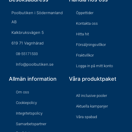
Poolbutiken i Södermanland
Öppettider
AB
Kontakta oss
Kalkbruksvägen 5
Hitta hit
619 71 Vagnhärad
Försäljningsvillkor
08-55171533
Fraktvillkor
Info@poolbutiken.se
Logga in på mitt konto
Allmän information
Våra produktpaket
Om oss
All inclusive pooler
Cookiepolicy
Aktuella kampanjer
Integritetspolicy
Våra spabad
Samarbetspartner