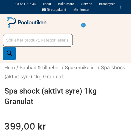
Hoppa
08-551 715 33
epost
Boka möte
Service
Broschyrer
Bli företagskund
Mitt konto
till
innehåll
Varukorg
0
Produktsökning
Hem
/
Spabad & tillbehör
/
Spakemikalier
/ Spa shock
(aktivt syre) 1kg Granulat
Spa shock (aktivt syre) 1kg
Granulat
399,00
kr