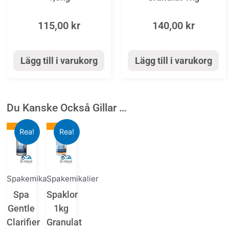
115,00
kr
140,00
kr
Lägg till i varukorg
Lägg till i varukorg
Du Kanske Också Gillar …
Det
-20%
Det
Det
-19%
Det
Rea!
Rea!
ursprungliga
nuvarande
ursprungliga
nuvarande
priset
priset
priset
priset
var:
är:
var:
är:
Spakemikalier
Spakemikalier
235,00 kr.
189,00 kr.
245,00 kr.
199,00 kr.
Spa
Spaklor
Gentle
1kg
Clarifier
Granulat