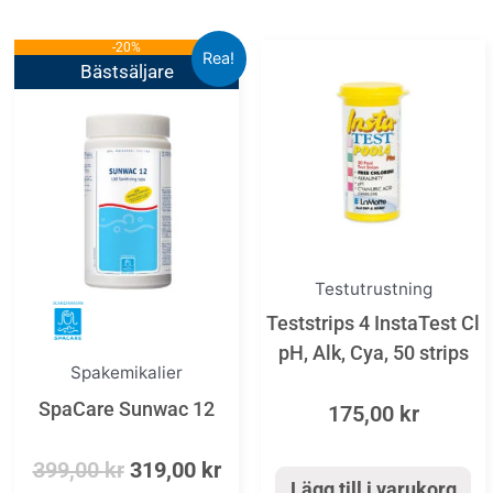
-20%
Det
Det
Rea!
Bästsäljare
ursprungliga
nuvarande
priset
priset
var:
är:
399,00 kr.
319,00 kr.
Testutrustning
Teststrips 4 InstaTest Cl
pH, Alk, Cya, 50 strips
Spakemikalier
SpaCare Sunwac 12
175,00
kr
399,00
kr
319,00
kr
Lägg till i varukorg