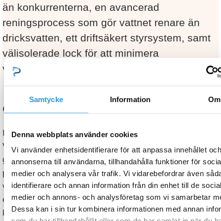
än konkurrenterna, en avancerad
reningsprocess som gör vattnet renare än
dricksvatten, ett driftsäkert styrsystem, samt
välisolerade lock för att minimera
värmeförlust.
Samtycke
Information
Om
CE-märkta och testade spabad
I linje med sin strävan efter kvalitet och säkerhet har
Denna webbplats använder cookies
Viskan Spa genomgått omfattande tester och
Vi använder enhetsidentifierare för att anpassa innehållet oc
godkännanden för den europeiska marknaden. Deras
annonserna till användarna, tillhandahålla funktioner för socia
produkter är CE-märkta, vilket innebär att de uppfyller alla
medier och analysera vår trafik. Vi vidarebefordrar även såd
identifierare och annan information från din enhet till de socia
väsentliga krav i EU:s EMC-direktiv (2014/30/EU) för
medier och annons- och analysföretag som vi samarbetar m
elektromagnetisk kompatibilitet. Detta inkluderar strikta
Dessa kan i sin tur kombinera informationen med annan info
krav på säkerhet, hälsa, och miljöskydd. Tester utförda vid
som du har tillhandahållit eller som de har samlat in när du h