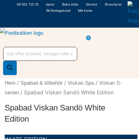
Hoppa
08-551 715 33
epost
Boka möte
Service
Broschyrer
Bli företagskund
Mitt konto
till
innehåll
Varukorg
0
Produktsökning
/
/
/
Hem
Spabad & tillbehör
Viskan Spa
Viskan S-
/ Spabad Viskan Sandö White Edition
serien
Spabad Viskan Sandö White
Edition