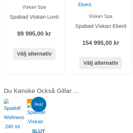
flera
flera
Viskan Spa
varianter.
varianter.
Viskan Spa
Spabad Viskan Lovö
De
De
Spabad Viskan Ekerö
olika
olika
89 995,00
kr
alternativen
alternativen
154 995,00
kr
kan
kan
Välj alternativ
väljas
väljas
Välj alternativ
på
på
produktsidan
produktsida
Du Kanske Också Gillar …
-10%
Det
Det
Rea!
ursprungliga
nuvarande
priset
priset
var:
är:
SLUT