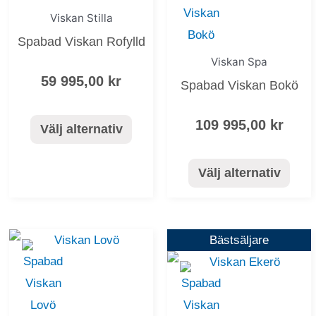
flera
flera
Viskan Stilla
varianter.
varianter.
Spabad Viskan Rofylld
De
De
Viskan Spa
olika
olika
59 995,00
kr
Spabad Viskan Bokö
alternativen
alternativen
kan
kan
109 995,00
kr
Välj alternativ
väljas
väljas
på
på
Välj alternativ
produktsidan
produktsida
Den
Den
Bästsäljare
här
här
produkten
produkten
har
har