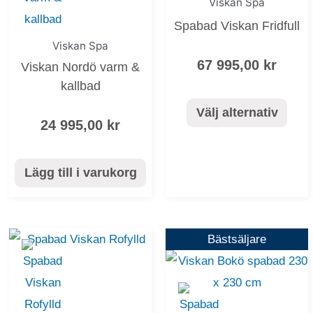
Viskan Spa
De
Spabad Viskan Fridfull
olika
Viskan Spa
alternativen
67 995,00
kr
Viskan Nordö varm &
kan
kallbad
väljas
Välj alternativ
24 995,00
kr
på
produktsida
Lägg till i varukorg
Den
Den
Bästsäljare
här
här
produkten
produkten
har
har