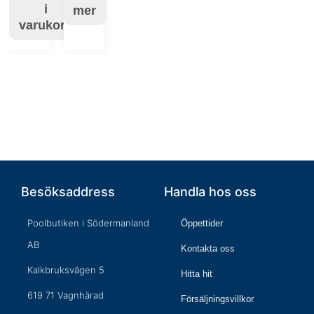
i
mer
varukorg
Besöksaddress
Handla hos oss
Poolbutiken i Södermanland
Öppettider
AB
Kontakta oss
Kalkbruksvägen 5
Hitta hit
619 71 Vagnhärad
Försäljningsvillkor