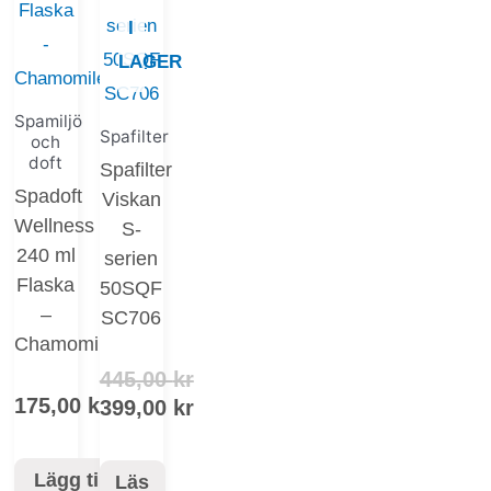
445,00 kr.
399,00 kr.
I
LAGER
Spamiljö
Spafilter
och
doft
Spafilter
Spadoft
Viskan
Wellness
S-
240 ml
serien
Flaska
50SQF
–
SC706
Chamomile
445,00
kr
175,00
kr
399,00
kr
Lägg till
Läs