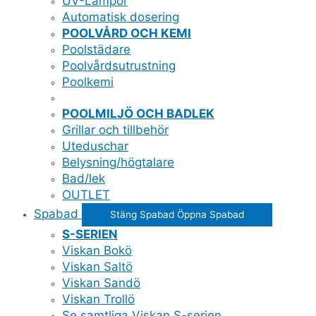
UV-Lampor
Automatisk dosering
POOLVÅRD OCH KEMI
Poolstädare
Poolvårdsutrustning
Poolkemi
POOLMILJÖ OCH BADLEK
Grillar och tillbehör
Uteduschar
Belysning/högtalare
Bad/lek
OUTLET
Spabad
Stäng Spabad
Öppna Spabad
S-SERIEN
Viskan Bokö
Viskan Saltö
Viskan Sandö
Viskan Trollö
Se samtliga Viskan S-serien