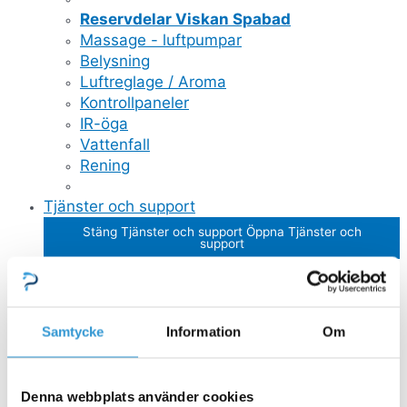
Reservdelar Viskan Spabad
Massage - luftpumpar
Belysning
Luftreglage / Aroma
Kontrollpaneler
IR-öga
Vattenfall
Rening
Tjänster och support
Stäng Tjänster och support
Öppna Tjänster och
support
ÖVRIGA TJÄNSTER
Trädgårdsdesign
Byggtjänster
Poolbyggare
Samtycke
Information
Om
Hotel och boende med pool spa
MANUALER OCH BROSCHYRER
All Inclusive
Denna webbplats använder cookies