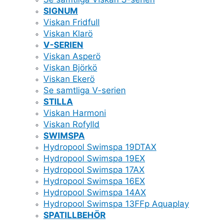
SIGNUM
Viskan Fridfull
Viskan Klarö
V-SERIEN
Viskan Asperö
Viskan Björkö
Viskan Ekerö
Se samtliga V-serien
STILLA
Viskan Harmoni
Viskan Rofylld
SWIMSPA
Hydropool Swimspa 19DTAX
Hydropool Swimspa 19EX
Hydropool Swimspa 17AX
Hydropool Swimspa 16EX
Hydropool Swimspa 14AX
Hydropool Swimspa 13FFp Aquaplay
SPATILLBEHÖR