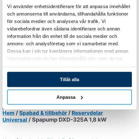
Spaköpare
Vi använder enhetsidentifierare för att anpassa innehållet
Materialpaket Thermopool
och annonserna till användarna, tillhandahålla funktioner
Monteringsanvisning Thermopool
för sociala medier och analysera vår trafik. Vi
SERVICETJÄNSTER POOL OCH SPABAD
vidarebefordrar även sådana identifierare och annan
Boka Servicetjänster pool och spabad
information från din enhet till de sociala medier och
Boka våröppning/poolstängning
annons- och analysföretag som vi samarbetar med.
Teckna serviceavtal pool och spabad
Dessa kan i sin tur kombinera informationen med annan
Kampanjer
information som du har tillhandahållit eller som de har
Produktsökning
samlat in när du har använt deras tjänster.
Tillåt alla
0,00
kr
0
Varukorg
Produktsökning
Anpassa
/
/
Hem
Spabad & tillbehör
Reservdelar
/ Spapump DXD-325A 1,8 kW
Universal