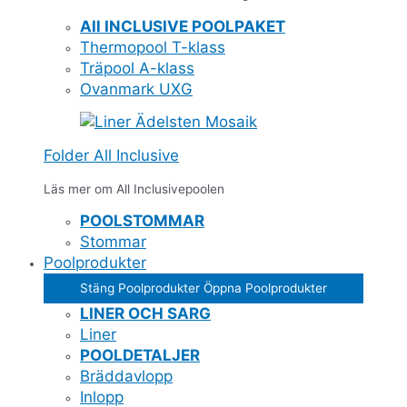
All INCLUSIVE POOLPAKET
Thermopool T-klass
Träpool A-klass
Ovanmark UXG
Folder All Inclusive
Läs mer om All Inclusivepoolen
POOLSTOMMAR
Stommar
Poolprodukter
Stäng Poolprodukter
Öppna Poolprodukter
LINER OCH SARG
Liner
POOLDETALJER
Bräddavlopp
Inlopp