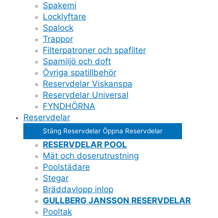
Spakemi
Locklyftare
Spalock
Trappor
Filterpatroner och spafilter
Spamiljö och doft
Övriga spatillbehör
Reservdelar Viskanspa
Reservdelar Universal
FYNDHÖRNA
Reservdelar
Stäng Reservdelar
Öppna Reservdelar
RESERVDELAR POOL
Mät och doserutrustning
Poolstädare
Stegar
Bräddavlopp inlop
GULLBERG JANSSON RESERVDELAR
Pooltak