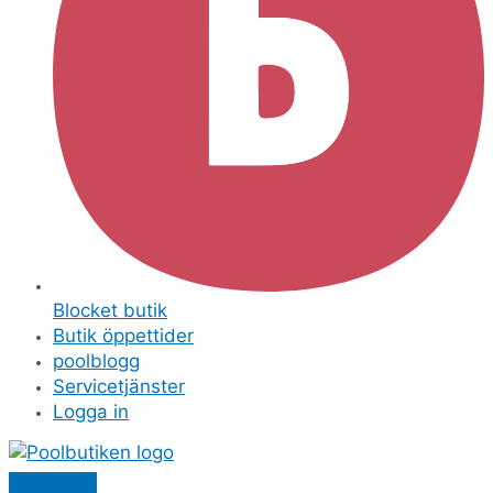
Blocket butik
Butik öppettider
poolblogg
Servicetjänster
Logga in