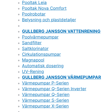
Pooltak Leia
Pooltak Nova Comfort
Poolrobotar
Belysning och plastdetaljer
GULLBERG JANSSON VATTENRENING
Poolvärmepumpar
Sandfilter
Saltklorinator
Cirkulationspumpar
Magnapool
Automatisk dosering
UV-Rening
GULLBERG JANSSON VÄRMEPUMPAR
Värmepumpar P-Serien
Värmepumpar Q-Serien Inverter
Värmepumpar Q-Serien
Värmepumpar S-Serien
Värmepumpar X-Serien