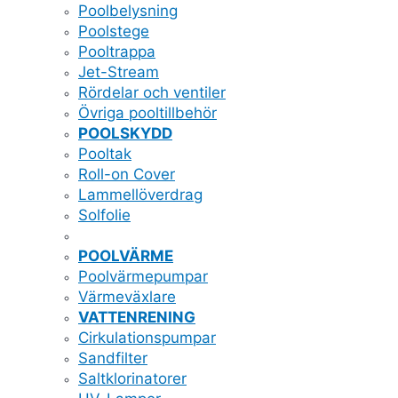
Poolbelysning
Poolstege
Pooltrappa
Jet-Stream
Rördelar och ventiler
Övriga pooltillbehör
POOLSKYDD
Pooltak
Roll-on Cover
Lammellöverdrag
Solfolie
POOLVÄRME
Poolvärmepumpar
Värmeväxlare
VATTENRENING
Cirkulationspumpar
Sandfilter
Saltklorinatorer