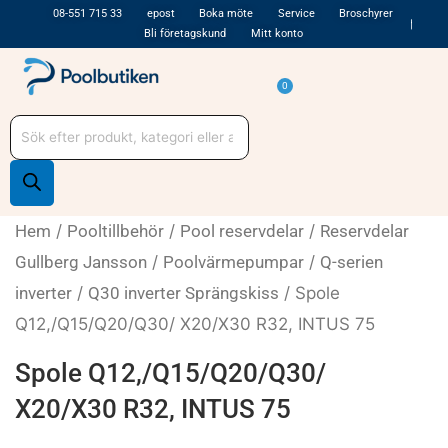
Hoppa
08-551 715 33
epost
Boka möte
Service
Broschyrer
Bli företagskund
Mitt konto
till
innehåll
Varukorg
0
Produktsökning
Hem
/
Pooltillbehör
/
Pool reservdelar
/
Reservdelar
Gullberg Jansson
/
Poolvärmepumpar
/
Q-serien
inverter
/
Q30 inverter Sprängskiss
/ Spole
Q12,/Q15/Q20/Q30/ X20/X30 R32, INTUS 75
Spole Q12,/Q15/Q20/Q30/
X20/X30 R32, INTUS 75