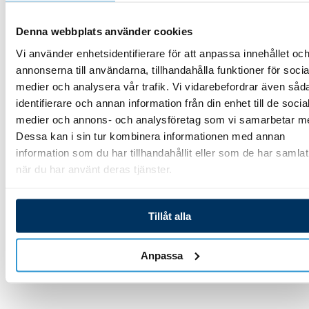
Lägg till i varukorg
Denna webbplats använder cookies
Lägg till i varukorg
Vi använder enhetsidentifierare för att anpassa innehållet oc
annonserna till användarna, tillhandahålla funktioner för socia
medier och analysera vår trafik. Vi vidarebefordrar även såd
identifierare och annan information från din enhet till de socia
medier och annons- och analysföretag som vi samarbetar m
Reservdelar
Reservdelar
Dessa kan i sin tur kombinera informationen med annan
poolvärmepumpar
poolvärmepumpar
information som du har tillhandahållit eller som de har samlat
Kompressor P15 R32
Värmeväxlare P15 R32
när du har använt deras tjänster.
3 989,00
kr
4 274,00
kr
Tillåt alla
Lägg till i varukorg
Lägg till i varukorg
Anpassa