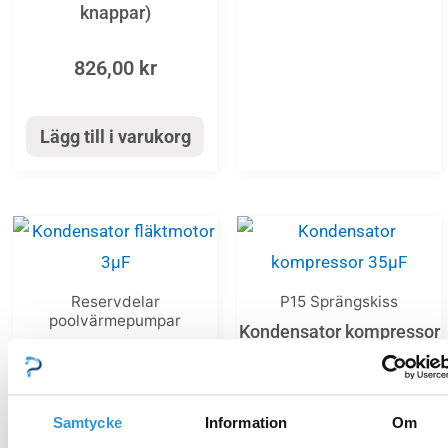
knappar)
826,00
kr
Lägg till i varukorg
Reservdelar
P15 Sprängskiss
poolvärmepumpar
Kondensator kompressor
Kondensator fläktmotor
35µF
3µF
408,00
kr
Samtycke
Information
Om
338,00
kr