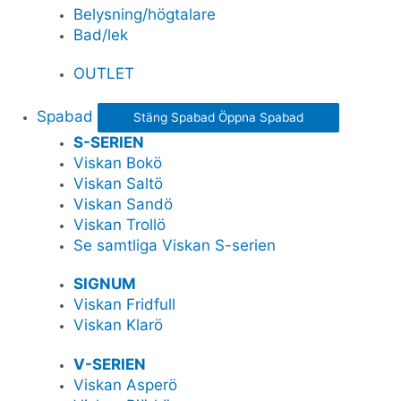
Belysning/högtalare
Bad/lek
OUTLET
Spabad
Stäng Spabad
Öppna Spabad
S-SERIEN
Viskan Bokö
Viskan Saltö
Viskan Sandö
Viskan Trollö
Se samtliga Viskan S-serien
SIGNUM
Viskan Fridfull
Viskan Klarö
V-SERIEN
Viskan Asperö