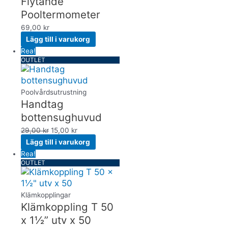
Flytande
Pooltermometer
69,00
kr
Lägg till i varukorg
Rea!
OUTLET
Poolvårdsutrustning
Handtag
bottensughuvud
29,00
kr
15,00
kr
Lägg till i varukorg
Rea!
OUTLET
Klämkopplingar
Klämkoppling T 50
x 1½” utv x 50