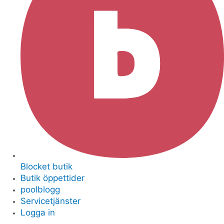
Blocket butik
Butik öppettider
poolblogg
Servicetjänster
Logga in