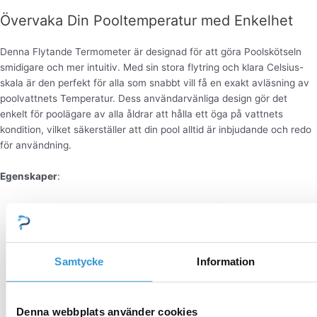
Övervaka Din Pooltemperatur med Enkelhet
Denna Flytande Termometer är designad för att göra Poolskötseln
smidigare och mer intuitiv. Med sin stora flytring och klara Celsius-
skala är den perfekt för alla som snabbt vill få en exakt avläsning av
poolvattnets Temperatur. Dess användarvänliga design gör det
enkelt för poolägare av alla åldrar att hålla ett öga på vattnets
kondition, vilket säkerställer att din pool alltid är inbjudande och redo
för användning.
Egenskaper
:
Stor Flytring: Garanterar att termometern flyter väl och är lätt
att hitta i vattnet.
Tydlig Celsius-Skala: Gör det enkelt att snabbt avläsa
vattentemperaturen.
Samtycke
Information
Lättanvänd: Ingen installation krävs, placera bara
termometern i vattnet.
Hållbar Konstruktion: Tillverkad för att tåla både solens strålar
Denna webbplats använder cookies
och poolkemikalier.