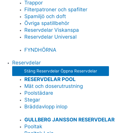
Trappor
Filterpatroner och spafilter
Spamiljö och doft
Övriga spatillbehör
Reservdelar Viskanspa
Reservdelar Universal
FYNDHÖRNA
Reservdelar
Stäng Reservdelar
Öppna Reservdelar
RESERVDELAR POOL
Mät och doserutrustning
Poolstädare
Stegar
Bräddavlopp inlop
GULLBERG JANSSON RESERVDELAR
Pooltak