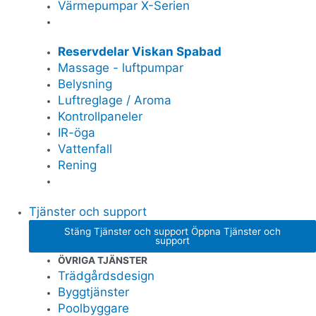
Värmepumpar X-Serien
Reservdelar Viskan Spabad
Massage - luftpumpar
Belysning
Luftreglage / Aroma
Kontrollpaneler
IR-öga
Vattenfall
Rening
Tjänster och support
Stäng Tjänster och support
Öppna Tjänster och
support
ÖVRIGA TJÄNSTER
Trädgårdsdesign
Byggtjänster
Poolbyggare