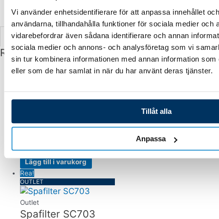
Perfekt för Alla Pooltyper: Användbar i både privata pooler och
Vi använder enhetsidentifierare för att anpassa innehållet och
offentliga badanläggningar.
användarna, tillhandahålla funktioner för sociala medier och a
vidarebefordrar även sådana identifierare och annan informatio
Vikt
0,300000 kg
sociala medier och annons- och analysföretag som vi samar
Relaterade produkter
sin tur kombinera informationen med annan information som du
Rea!
eller som de har samlat in när du har använt deras tjänster.
OUTLET
Tergent
Outlet
Issmältning isNIX
Tillåt alla
-40°C Flakes 5 L
Hink
Anpassa
150,00
kr
112,00
kr
Lägg till i varukorg
Rea!
OUTLET
Outlet
Spafilter SC703