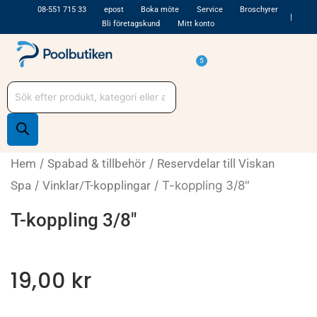
Hoppa
08-551 715 33
epost
Boka möte
Service
Broschyrer
Bli företagskund
Mitt konto
till
innehåll
Varukorg
5
Produktsökning
Hem
/
Spabad & tillbehör
/
Reservdelar till Viskan
Spa
/
Vinklar/T-kopplingar
/ T-koppling 3/8″
T-koppling 3/8″
19,00
kr