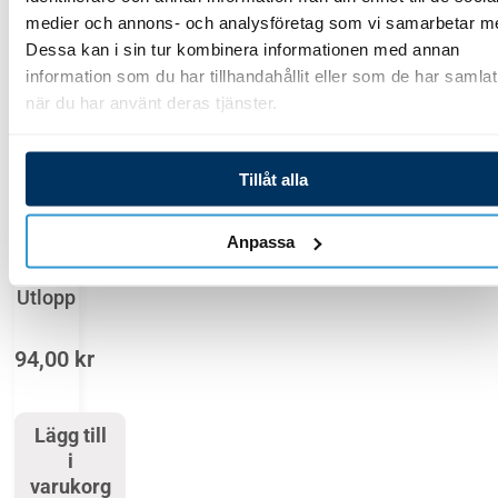
medier och annons- och analysföretag som vi samarbetar m
Lägg till i varukorg
Lägg till i varukorg
Dessa kan i sin tur kombinera informationen med annan
information som du har tillhandahållit eller som de har samlat
när du har använt deras tjänster.
Du Kanske Också Gillar …
Tillåt alla
In- och
Anpassa
utlopp
Utlopp
94,00
kr
Lägg till
i
varukorg