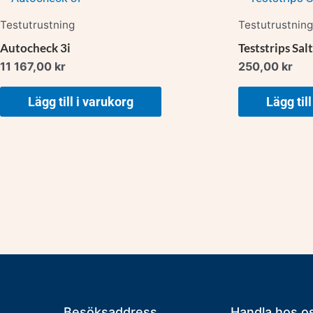
Testutrustning
Testutrustning
Autocheck 3i
Teststrips Sal
11 167,00
kr
250,00
kr
Lägg till i varukorg
Lägg til
Besöksaddress
Handla hos o