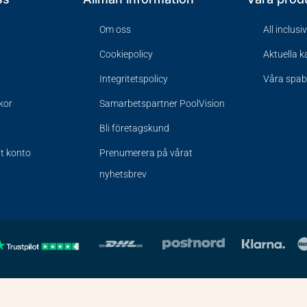
Om oss
All inclusi
Cookiepolicy
Aktuella 
Integritetspolicy
Våra spa
lkor
Samarbetspartner PoolVision
Bli företagskund
tt konto
Prenumerera på vårat
nyhetsbrev