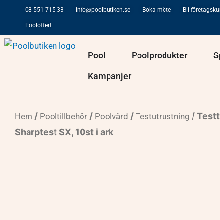
Hoppa
08-551 715 33
info@poolbutiken.se
Boka möte
Bli företagsk
till
Pooloffert
innehåll
Öppna Pool
Öppna Po
Pool
Poolprodukter
S
Kampanjer
/
/
/
/ Test
Hem
Pooltillbehör
Poolvård
Testutrustning
Sharptest SX, 10st i ark