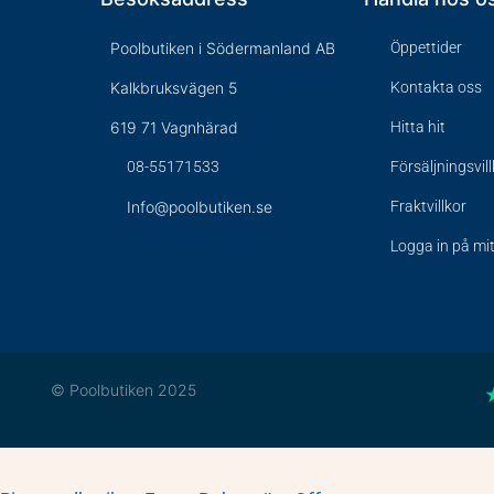
Poolbutiken i Södermanland AB
Öppettider
Kalkbruksvägen 5
Kontakta oss
619 71 Vagnhärad
Hitta hit
08-55171533
Försäljningsvil
Info@poolbutiken.se
Fraktvillkor
Logga in på mi
© Poolbutiken 2025