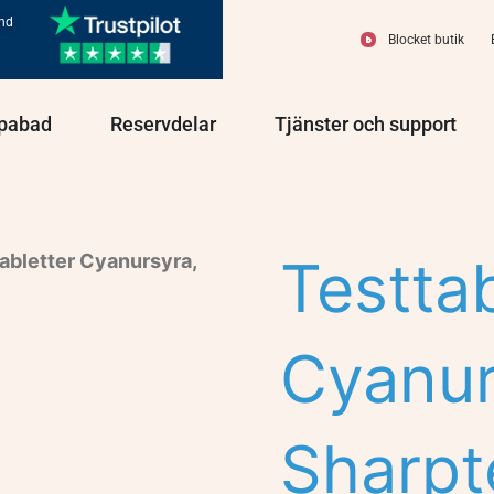
und
Blocket butik
olprodukter
Öppna Spabad
Öppna Reservdelar
Öppn
pabad
Reservdelar
Tjänster och support
tabletter Cyanursyra,
Testtab
Cyanur
Sharpte