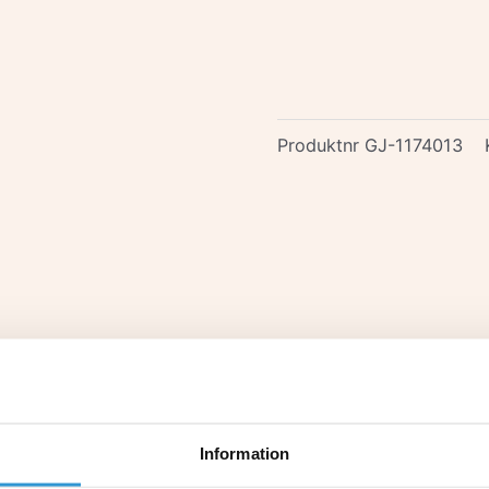
Produktnr
GJ-1174013
Information
syra, till Autocheck 15, Scuba 2, Sharptest SX samt 