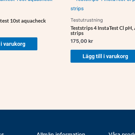
Testutrustning
ttest 10st aquacheck
Teststrips 4 InstaTest Cl pH,
strips
175,00
kr
l i varukorg
Lägg till i varukorg
ss
Allmän information
Våra prod