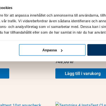
cookies
e för att anpassa innehållet och annonserna till användarna, tillh
vår trafik. Vi vidarebefordrar även sådana identifierare och anna
nnons- och analysföretag som vi samarbetar med. Dessa kan i sin
SLUT I LAGER
har tillhandahållit eller som de har samlat in när du har använt 
Testutrustning
Anpassa
Batteri
Blue Connect WiFi Extende
749,00
kr
Lägg till i varukorg