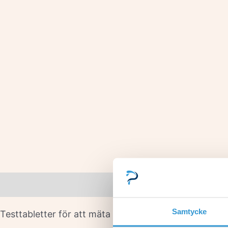
Beskrivning
Samtycke
Testtabletter för att mäta koncentrationen av Cyanur