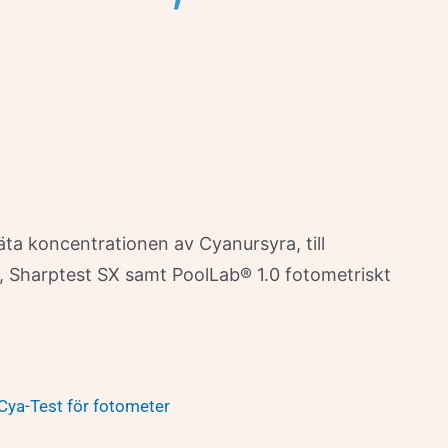
äta koncentrationen av Cyanursyra, till
, Sharptest SX samt PoolLab® 1.0 fotometriskt
Cya-Test för fotometer