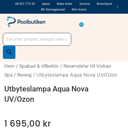
Hoppa
08-551 715 33
epost
Boka möte
Service
Broschyrer
Bli företagskund
Mitt konto
till
innehåll
Varukorg
0
Produktsökning
Hem
/
Spabad & tillbehör
/
Reservdelar till Viskan
Spa
/
Rening
/ Utbyteslampa Aqua Nova UV/Ozon
Utbyteslampa Aqua Nova
UV/Ozon
1 695,00
kr