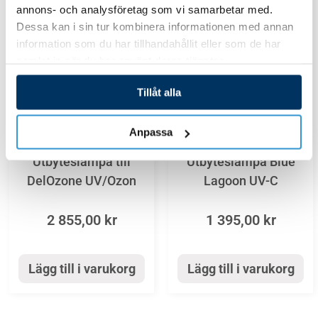
annons- och analysföretag som vi samarbetar med.
Dessa kan i sin tur kombinera informationen med annan
information som du har tillhandahållit eller som de har
samlat in när du har använt deras tjänster.
Tillåt alla
Anpassa
Rening
Rening
Utbyteslampa till
Utbyteslampa Blue
DelOzone UV/Ozon
Lagoon UV-C
2 855,00
kr
1 395,00
kr
Lägg till i varukorg
Lägg till i varukorg