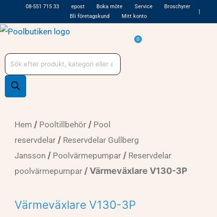
Hoppa
08-551 715 33
epost
Boka möte
Service
Broschyrer
Bli företagskund
Mitt konto
till
innehåll
Varukorg
0
Produktsökning
/
/
Hem
Pooltillbehör
Pool
/
reservdelar
Reservdelar Gullberg
/
/
Jansson
Poolvärmepumpar
Reservdelar
/ Värmeväxlare V130-3P
poolvärmepumpar
Värmeväxlare V130-3P