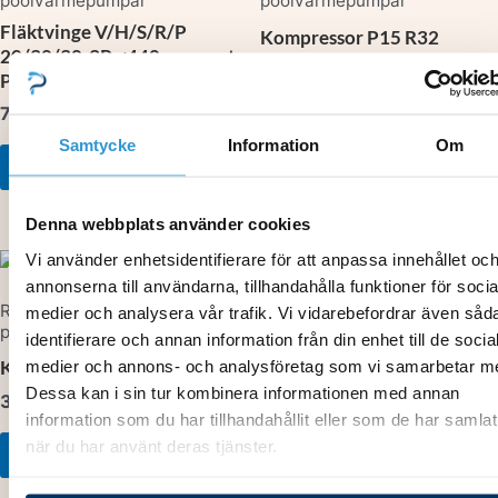
poolvärmepumpar
poolvärmepumpar
Fläktvinge V/H/S/R/P
Kompressor P15 R32
20/30/30-3P ø440mm samt
3 989,00
kr
P20/P30 R32 serien
785,00
kr
Lägg till i varukorg
Samtycke
Information
Om
Lägg till i varukorg
Denna webbplats använder cookies
Vi använder enhetsidentifierare för att anpassa innehållet oc
annonserna till användarna, tillhandahålla funktioner för socia
Reservdelar
medier och analysera vår trafik. Vi vidarebefordrar även såd
poolvärmepumpar
identifierare och annan information från din enhet till de socia
X40-3P inverter Sprängskiss
medier och annons- och analysföretag som vi samarbetar m
Kompressor P10 R32
Flödesgivare
Dessa kan i sin tur kombinera informationen med annan
V/H/S/R/P/Q/X/INTUS
3 521,00
kr
information som du har tillhandahållit eller som de har samlat
341,00
kr
när du har använt deras tjänster.
Lägg till i varukorg
Lägg till i varukorg