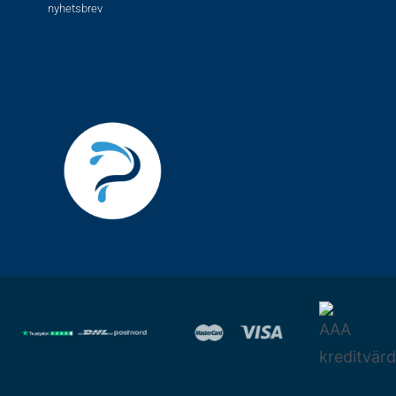
nyhetsbrev
F
I