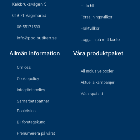
Kalkbruksvägen 5
Hitta hit
619 71 Vagnhärad
Försäljningsvillkor
08-55171533
Fraktvillkor
Info@poolbutiken.se
Logga in på mitt konto
Allmän information
Våra produktpaket
Om oss
All inclusive pooler
Cookiepolicy
Aktuella kampanjer
Integritetspolicy
Våra spabad
Samarbetspartner
PoolVision
Bli företagskund
Prenumerera på vårat