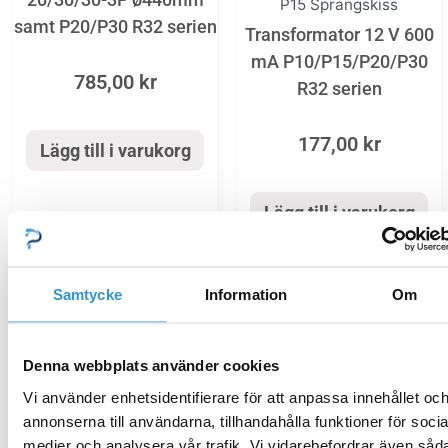
P15 Sprängskiss
samt P20/P30 R32 serien
Transformator 12 V 600
mA P10/P15/P20/P30
785,00
kr
R32 serien
177,00
kr
Lägg till i varukorg
Lägg till i varukorg
Samtycke
Information
Om
Reservdelar
poolvärmepumpar
Denna webbplats använder cookies
X40-3P inverter
Sprängskiss
Värmeväxlare P10 R32
Vi använder enhetsidentifierare för att anpassa innehållet oc
annonserna till användarna, tillhandahålla funktioner för socia
Flödesgivare
medier och analysera vår trafik. Vi vidarebefordrar även såd