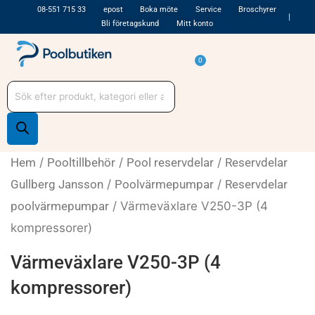
Hoppa
08-551 715 33
epost
Boka möte
Service
Broschyrer
Bli företagskund
Mitt konto
till
innehåll
Varukorg
0
Produktsökning
Hem
/
Pooltillbehör
/
Pool reservdelar
/
Reservdelar
Gullberg Jansson
/
Poolvärmepumpar
/
Reservdelar
poolvärmepumpar
/ Värmeväxlare V250-3P (4
kompressorer)
Värmeväxlare V250-3P (4
kompressorer)