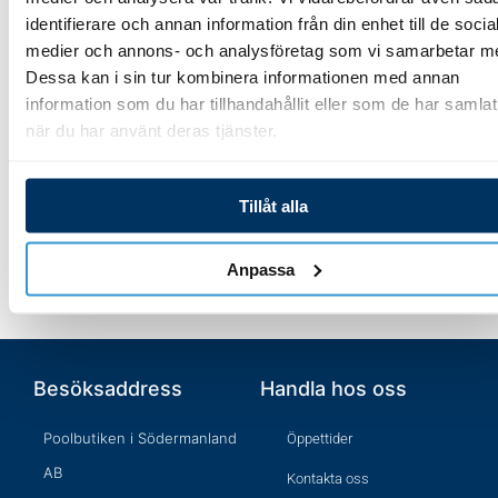
3 884,00
kr
V/H/S/R/P/Q/X/INTUS
identifierare och annan information från din enhet till de socia
medier och annons- och analysföretag som vi samarbetar m
341,00
kr
Dessa kan i sin tur kombinera informationen med annan
Lägg till i varukorg
information som du har tillhandahållit eller som de har samlat
när du har använt deras tjänster.
Lägg till i varukorg
Tillåt alla
Anpassa
Besöksaddress
Handla hos oss
Poolbutiken i Södermanland
Öppettider
AB
Kontakta oss