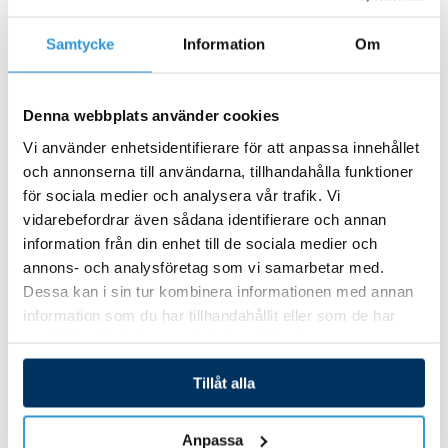
Relaterade Produkter
Samtycke
Information
Om
Denna webbplats använder cookies
Vi använder enhetsidentifierare för att anpassa innehållet
och annonserna till användarna, tillhandahålla funktioner
för sociala medier och analysera vår trafik. Vi
vidarebefordrar även sådana identifierare och annan
information från din enhet till de sociala medier och
annons- och analysföretag som vi samarbetar med.
Reservdelar Stegar
Dessa kan i sin tur kombinera informationen med annan
Fäste för poolstege
information som du har tillhandahållit eller som de har
nedsäkt i trall
samlat in när du har använt deras tjänster.
995,00
kr
Tillåt alla
Anpassa