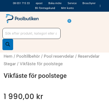
Hoppa
08-551 715 33
epost
Boka möte
Service
Broschyrer
Bli företagskund
Mitt konto
till
innehåll
Varukorg
0
Produktsökning
Hem
/
Pooltillbehör
/
Pool reservdelar
/
Reservdelar
Stegar
/ Vikfäste för poolstege
Vikfäste för poolstege
1 990,00
kr