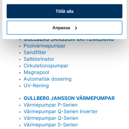
Pooltak Leia
Pooltak Nova Comfort
Tillåt alla
Poolrobotar
Belysning och plastdetaljer
Anpassa
GULLBERG JANSSON VATTENRENING
Poolvärmepumpar
Sandfilter
Saltklorinator
Cirkulationspumpar
Magnapool
Automatisk dosering
UV-Rening
GULLBERG JANSSON VÄRMEPUMPAR
Värmepumpar P-Serien
Värmepumpar Q-Serien Inverter
Värmepumpar Q-Serien
Värmepumpar S-Serien