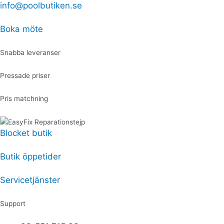
Hoppa
info@poolbutiken.se
Produktsökning
Produktsökning
Vintertäcke
till
H60
innehåll
mängd
Boka möte
Snabba leveranser
Pressade priser
Pris matchning
Blocket butik
Butik öppetider
Servicetjänster
Support