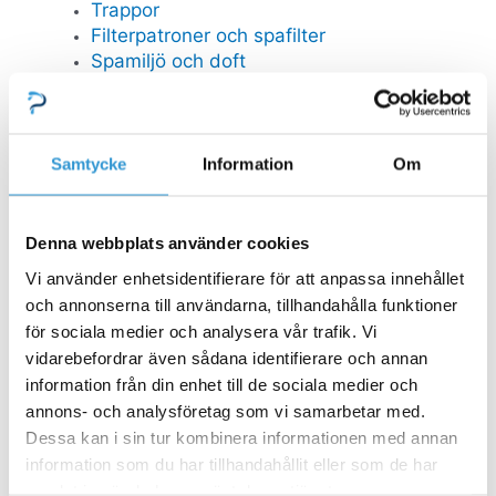
Trappor
Filterpatroner och spafilter
Spamiljö och doft
Övriga spatillbehör
Reservdelar Viskanspa
Reservdelar Universal
Samtycke
Information
Om
FYNDHÖRNA
Reservdelar
Denna webbplats använder cookies
Stäng Reservdelar
Öppna Reservdelar
Vi använder enhetsidentifierare för att anpassa innehållet
RESERVDELAR POOL
och annonserna till användarna, tillhandahålla funktioner
Mät och doserutrustning
för sociala medier och analysera vår trafik. Vi
Poolstädare
vidarebefordrar även sådana identifierare och annan
Stegar
information från din enhet till de sociala medier och
Bräddavlopp inlop
annons- och analysföretag som vi samarbetar med.
Dessa kan i sin tur kombinera informationen med annan
GULLBERG JANSSON RESERVDELAR
information som du har tillhandahållit eller som de har
Pooltak
samlat in när du har använt deras tjänster.