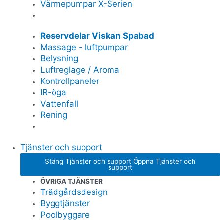
Värmepumpar X-Serien
Reservdelar Viskan Spabad
Massage - luftpumpar
Belysning
Luftreglage / Aroma
Kontrollpaneler
IR-öga
Vattenfall
Rening
Tjänster och support
Stäng Tjänster och support
Öppna Tjänster och
support
ÖVRIGA TJÄNSTER
Trädgårdsdesign
Byggtjänster
Poolbyggare