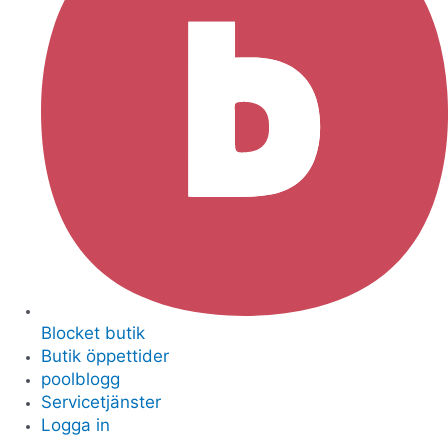
Blocket butik
Butik öppettider
poolblogg
Servicetjänster
Logga in