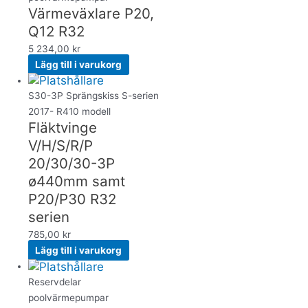
Värmeväxlare P20,
Q12 R32
5 234,00
kr
Lägg till i varukorg
S30-3P Sprängskiss S-serien
2017- R410 modell
Fläktvinge
V/H/S/R/P
20/30/30-3P
ø440mm samt
P20/P30 R32
serien
785,00
kr
Lägg till i varukorg
Reservdelar
poolvärmepumpar