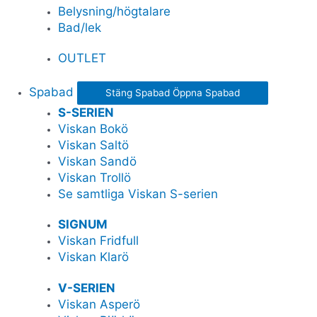
Belysning/högtalare
Bad/lek
OUTLET
Spabad
Stäng Spabad
Öppna Spabad
S-SERIEN
Viskan Bokö
Viskan Saltö
Viskan Sandö
Viskan Trollö
Se samtliga Viskan S-serien
SIGNUM
Viskan Fridfull
Viskan Klarö
V-SERIEN
Viskan Asperö