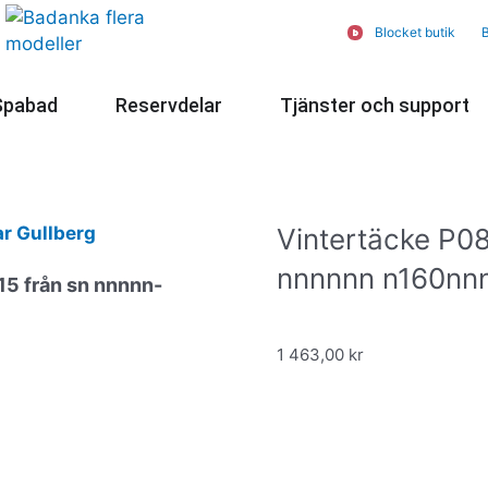
Blocket butik
B
oolprodukter
Öppna Spabad
Öppna Reservdelar
Ö
Spabad
Reservdelar
Tjänster och support
r Gullberg
Vintertäcke P0
nnnnnn n160nn
15 från sn nnnnn-
1 463,00
kr