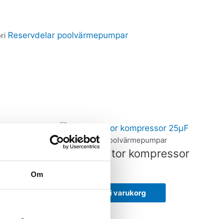
Reservdelar poolvärmepumpar
ri
par
Reservdelar poolvärmepumpar
0AC220
Kondensator kompressor
25µF
Om
575,00
kr
Lägg till i varukorg