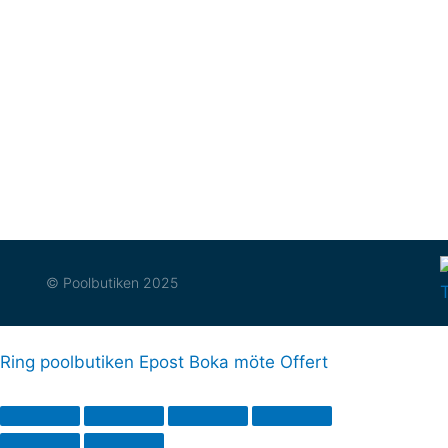
Poolbutiken i Södermanland AB
Öppettider
Kalkbruksvägen 5
Kontakta oss
619 71 Vagnhärad
Hitta hit
08-55171533
Försäljningsvil
Info@poolbutiken.se
Fraktvillkor
Logga in på mi
© Poolbutiken 2025
Ring poolbutiken
Epost
Boka möte
Offert