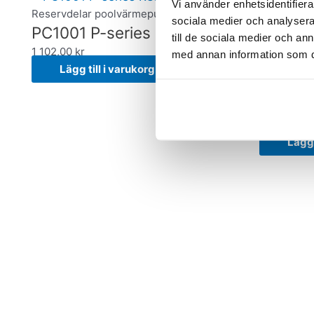
Vi använder enhetsidentifierar
Reservdelar poolvärmepumpar
sociala medier och analysera 
PC1001 P-series R32
till de sociala medier och a
Reservdel
1 102,00
kr
med annan information som du 
4-vägs 
Lägg till i varukorg
P08/P1
samt P1
1 446,00
k
Lägg 
Besöksaddress
Handla hos o