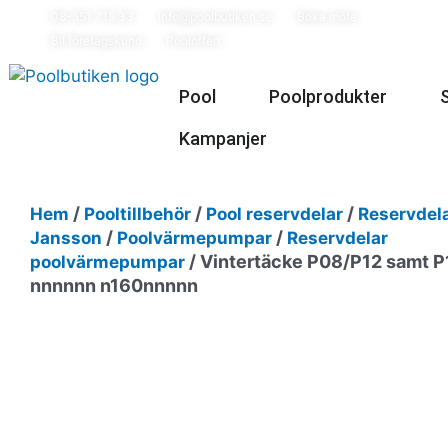
Hoppa
08-551 715 33
info@poolbutiken.se
Boka möte
till
Bli företagskund
Pooloffert
innehåll
Öppna Pool
Öppna P
Pool
Poolprodukter
Kampanjer
/
/
/
Hem
Pooltillbehör
Pool reservdelar
Reservdela
/
/
Jansson
Poolvärmepumpar
Reservdelar
/ Vintertäcke P08/P12 samt P
poolvärmepumpar
nnnnnn n160nnnnn