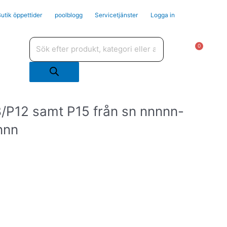
utik öppettider
poolblogg
Servicetjänster
Logga in
Produktsökning
ppna Tjänster och support
Varu
0
8/P12 samt P15 från sn nnnnn-
nnn