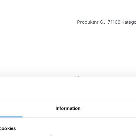
Produktnr
GJ-71106
Katego
Reservdelar poolvärmepum
ar poolvärmepumpar
Relä HATF903AS3
t LED V/Q/X/S-serien,
164,00
kr
Information
(svart med knappar)
Lägg till i varukorg
till i varukorg
cookies