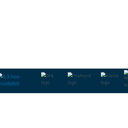
Om oss
All inclus
Cookiepolicy
Aktuella 
Integritetspolicy
Våra spa
lkor
Samarbetspartner PoolVision
Bli företagskund
tt konto
Prenumerera på vårat
nyhetsbrev