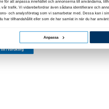
e för att anpassa innehållet och annonserna till användarna, tillh
vår trafik. Vi vidarebefordrar även sådana identifierare och anna
nnons- och analysföretag som vi samarbetar med. Dessa kan i sin
ar poolvärmepumpar
har tillhandahållit eller som de har samlat in när du har använt 
ventil
2/Q12/P15/Q15/S15
0, P15 R32 serien
Anpassa
r
till i varukorg
ss
Allmän information
Våra prod