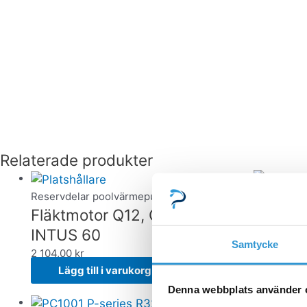
Relaterade produkter
Reservdelar poolvärmepumpar
Reservdel
Fläktmotor Q12, Q15, Q20,
Komplet
INTUS 60
Samtycke
INTUS 
2 104,00
kr
826,00
kr
Lägg till i varukorg
Lägg 
Denna webbplats använder 