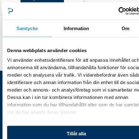
De
olika
alternativen
Samtycke
Information
Om
kan
/ Produkt Watt / 26 W
Hem
väljas
Denna webbplats använder cookies
på
Vi använder enhetsidentifierare för att anpassa innehållet oc
produktsidan
annonserna till användarna, tillhandahålla funktioner för socia
medier och analysera vår trafik. Vi vidarebefordrar även såd
identifierare och annan information från din enhet till de socia
Besöksaddress
Handla hos oss
medier och annons- och analysföretag som vi samarbetar m
Dessa kan i sin tur kombinera informationen med annan
Poolbutiken i Södermanland
Öppettider
information som du har tillhandahållit eller som de har samlat
AB
Kontakta oss
när du har använt deras tjänster.
Kalkbruksvägen 5
Hitta hit
619 71 Vagnhärad
Försäljningsvillkor
Tillåt alla