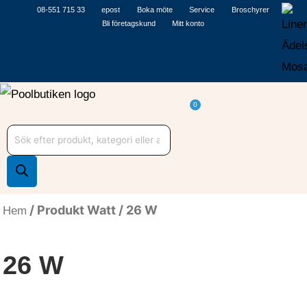
Hoppa
08-551 715 33
epost
Boka möte
Service
Broschyrer
Bli företagskund
Mitt konto
till
innehåll
Varukorg
0
Produktsökning
/ Produkt Watt / 26 W
Hem
26 W