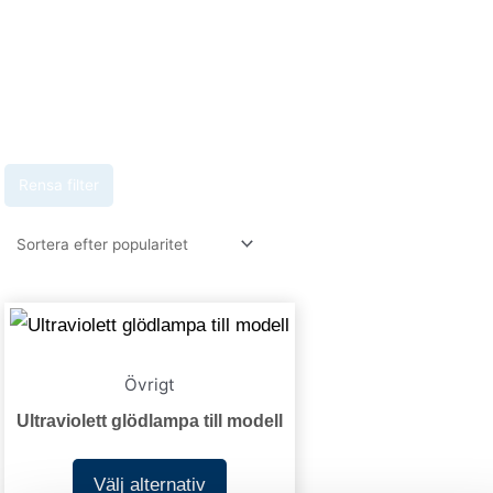
Rensa filter
Den
här
Övrigt
produkten
har
Ultraviolett glödlampa till modell
flera
Välj alternativ
varianter.