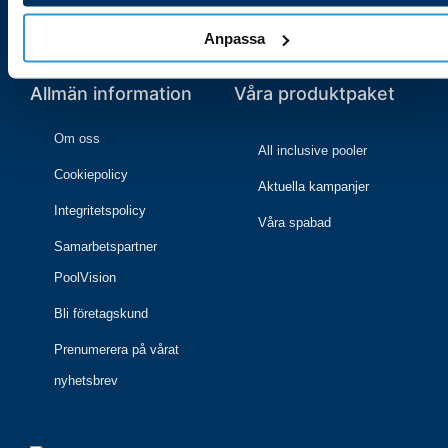
08-55171533
Fraktvillkor
Anpassa
Info@poolbutiken.se
Logga in på mitt konto
Allmän information
Våra produktpaket
Om oss
All inclusive pooler
Cookiepolicy
Aktuella kampanjer
Integritetspolicy
Våra spabad
Samarbetspartner
PoolVision
Bli företagskund
Prenumerera på vårat
nyhetsbrev