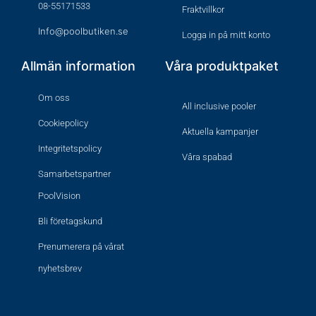
08-55171533
Fraktvillkor
Info@poolbutiken.se
Logga in på mitt konto
Allmän information
Våra produktpaket
Om oss
All inclusive pooler
Cookiepolicy
Aktuella kampanjer
Integritetspolicy
Våra spabad
Samarbetspartner
PoolVision
Bli företagskund
Prenumerera på vårat
nyhetsbrev