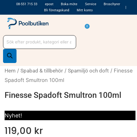
Hoppa
08-551 715 33
epost
Boka möte
Service
Broschyrer
Bli företagskund
Mitt konto
till
innehåll
Varukorg
0
Produktsökning
Hem
/
Spabad & tillbehör
/
Spamiljö och doft
/ Finesse
Spadoft Smultron 100ml
Finesse Spadoft Smultron 100ml
Nyhet!
119,00
kr