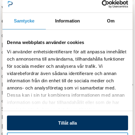
Varumärke
CF group
Samtycke
Information
Om
Chemoform erbjuder ett komplett sortiment av
Denna webbplats använder cookies
pool- och spaprodukter från lågprishandel till
avancerade poolprodukter till fackhandel.
Vi använder enhetsidentifierare för att anpassa innehållet
och annonserna till användarna, tillhandahålla funktioner
för sociala medier och analysera vår trafik. Vi
CF Group Scandinavia är ett företag inom CF
vidarebefordrar även sådana identifierare och annan
Group som är en av de största producenterna i
information från din enhet till de sociala medier och
Europa inom poolbranschen. Det är ett oberoende
annons- och analysföretag som vi samarbetar med.
familjeägt företag med fler än 1000 anställda i mer
Dessa kan i sin tur kombinera informationen med annan
än 40 länder. Huvudkontoret finns utanför
information som du har tillhandahållit eller som de har
Stuttgart i södra Tyskland där även de flesta
samlat in när du har använt deras tjänster.
kemiprodukter produceras. Vi har också flera
Tillåt alla
produktionsanläggningar i Frankrike för liner, skydd
och en hel del annat.