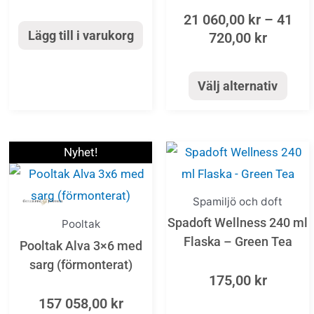
De
21 060,00
kr
–
41
olika
Lägg till i varukorg
720,00
kr
alternativen
kan
Välj alternativ
väljas
på
produktsida
Nyhet!
Spamiljö och doft
Spadoft Wellness 240 ml
Pooltak
Flaska – Green Tea
Pooltak Alva 3×6 med
sarg (förmonterat)
175,00
kr
157 058,00
kr