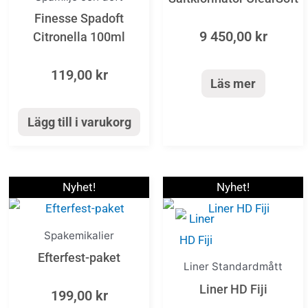
Finesse Spadoft
9 450,00
kr
Citronella 100ml
119,00
kr
Läs mer
Lägg till i varukorg
Price
Den
Nyhet!
Nyhet!
range:
här
21
produkten
Spakemikalier
060,00 
har
throug
Efterfest-paket
Liner Standardmått
flera
41
Liner HD Fiji
720,00 
varianter.
199,00
kr