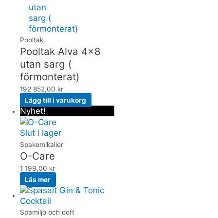
Pooltak
Pooltak Alva 4×8
utan sarg (
förmonterat)
192 852,00
kr
Lägg till i varukorg
Nyhet!
Slut i lager
Spakemikalier
O-Care
1 199,00
kr
Läs mer
Spamiljö och doft