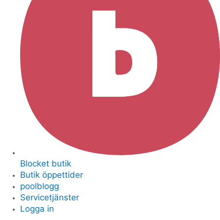
Blocket butik
Butik öppettider
poolblogg
Servicetjänster
Logga in