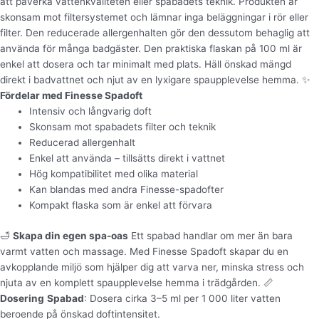
att påverka vattenkvaliteten eller spabadets teknik. Produkten är
skonsam mot filtersystemet och lämnar inga beläggningar i rör eller
filter. Den reducerade allergenhalten gör den dessutom behaglig att
använda för många badgäster. Den praktiska flaskan på 100 ml är
enkel att dosera och tar minimalt med plats. Häll önskad mängd
direkt i badvattnet och njut av en lyxigare spaupplevelse hemma. ✨
Fördelar med Finesse Spadoft
Intensiv och långvarig doft
Skonsam mot spabadets filter och teknik
Reducerad allergenhalt
Enkel att använda – tillsätts direkt i vattnet
Hög kompatibilitet med olika material
Kan blandas med andra Finesse-spadofter
Kompakt flaska som är enkel att förvara
🛁
Skapa din egen spa-oas
Ett spabad handlar om mer än bara
varmt vatten och massage. Med Finesse Spadoft skapar du en
avkopplande miljö som hjälper dig att varva ner, minska stress och
njuta av en komplett spaupplevelse hemma i trädgården. 📏
Dosering
Spabad
: Dosera cirka 3–5 ml per 1 000 liter vatten
beroende på önskad doftintensitet.