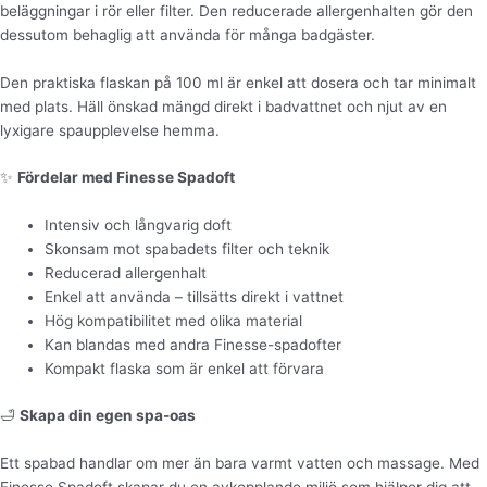
beläggningar i rör eller filter. Den reducerade allergenhalten gör den
dessutom behaglig att använda för många badgäster.
Den praktiska flaskan på 100 ml är enkel att dosera och tar minimalt
med plats. Häll önskad mängd direkt i badvattnet och njut av en
lyxigare spaupplevelse hemma.
✨
Fördelar med Finesse Spadoft
Intensiv och långvarig doft
Skonsam mot spabadets filter och teknik
Reducerad allergenhalt
Enkel att använda – tillsätts direkt i vattnet
Hög kompatibilitet med olika material
Kan blandas med andra Finesse-spadofter
Kompakt flaska som är enkel att förvara
🛁
Skapa din egen spa-oas
Ett spabad handlar om mer än bara varmt vatten och massage. Med
Finesse Spadoft skapar du en avkopplande miljö som hjälper dig att