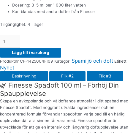
Dosering: 3–5 ml per 1 000 liter vatten
Kan blandas med andra dofter från Finesse
Tillgänglighet:
4 i lager
Lägg till i varukorg
Spamiljö och doft
Produktnr
CF-1425004FI09
Kategori
Etikett
Nyhet
Beskrinvning
Flik #2
Flik #3
🌿 Finesse Spadoft 100 ml – Förhöj Din
Spaupplevelse
Skapa en avkopplande och väldoftande atmosfär i ditt spabad med
Finesse Spadoft. Med noggrant utvalda ingredienser och en
koncentrerad formula förvandlar spadoften varje bad till en härlig
upplevelse där alla sinnen får vara med. Finesse spadofter är
utvecklade för att ge en intensiv och långvarig doftupplevelse utan