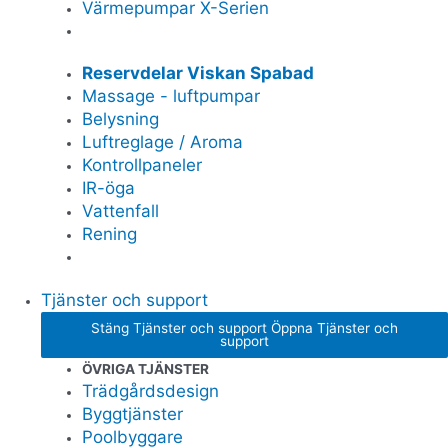
Värmepumpar X-Serien
Reservdelar Viskan Spabad
Massage - luftpumpar
Belysning
Luftreglage / Aroma
Kontrollpaneler
IR-öga
Vattenfall
Rening
Tjänster och support
Stäng Tjänster och support
Öppna Tjänster och
support
ÖVRIGA TJÄNSTER
Trädgårdsdesign
Byggtjänster
Poolbyggare