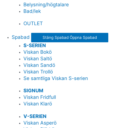
Belysning/högtalare
Bad/lek
OUTLET
Spabad
Stäng Spabad
Öppna Spabad
S-SERIEN
Viskan Bokö
Viskan Saltö
Viskan Sandö
Viskan Trollö
Se samtliga Viskan S-serien
SIGNUM
Viskan Fridfull
Viskan Klarö
V-SERIEN
Viskan Asperö