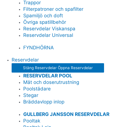
Trappor
Filterpatroner och spafilter
Spamiljö och doft
Övriga spatillbehör
Reservdelar Viskanspa
Reservdelar Universal
FYNDHÖRNA
Reservdelar
Stäng Reservdelar
Öppna Reservdelar
RESERVDELAR POOL
Mät och doserutrustning
Poolstädare
Stegar
Bräddavlopp inlop
GULLBERG JANSSON RESERVDELAR
Pooltak