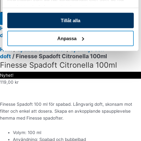
samlat in när du har använt deras tjänster.
Tillåt alla
/
/
Hem
Spabad & tillbehör
Spamiljö och
/ Finesse Spadoft Citronella 100ml
doft
Anpassa
/
/
Hem
Spabad & tillbehör
Spamiljö och
/ Finesse Spadoft Citronella 100ml
doft
Finesse Spadoft Citronella 100ml
Nyhet!
119,00
kr
Finesse Spadoft 100 ml för spabad. Långvarig doft, skonsam mot
filter och enkel att dosera. Skapa en avkopplande spaupplevelse
hemma med Finesse spadofter.
Volym: 100 ml
Användning: Spabad och bubbelbad