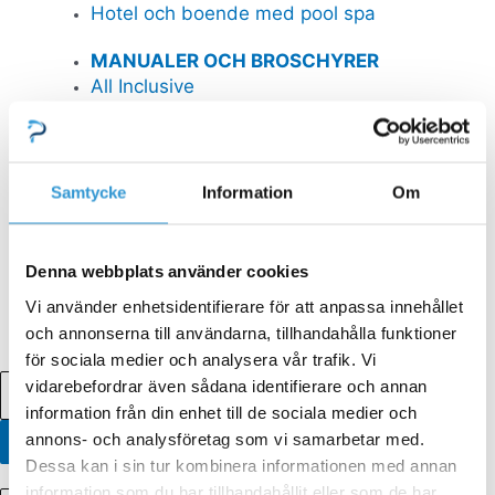
Hotel och boende med pool spa
MANUALER OCH BROSCHYRER
All Inclusive
Spaköpare
Materialpaket Thermopool
Monteringsanvisning Thermopool
Samtycke
Information
Om
SERVICETJÄNSTER POOL OCH SPABAD
Boka Servicetjänster pool och spabad
Boka våröppning/poolstängning
Denna webbplats använder cookies
Teckna serviceavtal pool och spabad
Vi använder enhetsidentifierare för att anpassa innehållet
och annonserna till användarna, tillhandahålla funktioner
Kampanjer
för sociala medier och analysera vår trafik. Vi
vidarebefordrar även sådana identifierare och annan
information från din enhet till de sociala medier och
annons- och analysföretag som vi samarbetar med.
Dessa kan i sin tur kombinera informationen med annan
0,00
kr
0
Varukorg
information som du har tillhandahållit eller som de har