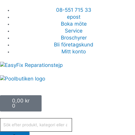
Hoppa
till
08-551 715 33
innehåll
epost
Boka möte
Service
Broschyrer
Bli företagskund
Mitt konto
Varukorg
0,00
kr
0
Produktsökning