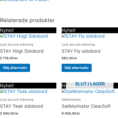
Relaterade produkter
Nyhet!
Nyhet!
Den
Den
här
här
produkten
produkten
Ljud, ljus och stämning
Ljud, ljus och stämning
har
har
STAY Högt Sidobord
STAY Fly sidobord
flera
flera
2 718,00
kr
682,00
kr
varianter.
varianter.
De
De
Välj alternativ
Välj alternativ
olika
olika
alternativen
alternativen
kan
kan
SLUT I LAGER
Nyhet!
Nyhet!
Den
väljas
väljas
här
på
på
produkten
produktsidan
produktsidan
Ljud, ljus och stämning
Saltklorinator
har
STAY Teak sidobord
Saltklorinator ClearSoft
flera
2 590,00
kr
9 450,00
kr
varianter.