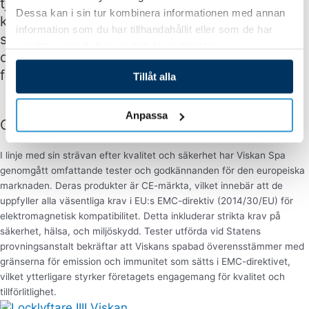
tjockaste skal, djupare sittdjup än
Dessa kan i sin tur kombinera informationen med annan
konkurrenterna, en avancerad reningsprocess
information som du har tillhandahållit eller som de har
som gör vattnet renare än dricksvatten, ett
samlat in när du har använt deras tjänster.
driftsäkert styrsystem, samt välisolerade lock
för att minimera värmeförlust.
Tillåt alla
Anpassa
CE-märkta och testade spabad
I linje med sin strävan efter kvalitet och säkerhet har Viskan Spa
genomgått omfattande tester och godkännanden för den europeiska
marknaden. Deras produkter är CE-märkta, vilket innebär att de
uppfyller alla väsentliga krav i EU:s EMC-direktiv (2014/30/EU) för
elektromagnetisk kompatibilitet. Detta inkluderar strikta krav på
säkerhet, hälsa, och miljöskydd. Tester utförda vid Statens
provningsanstalt bekräftar att Viskans spabad överensstämmer med
gränserna för emission och immunitet som sätts i EMC-direktivet,
vilket ytterligare styrker företagets engagemang för kvalitet och
tillförlitlighet.