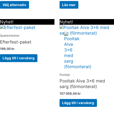
De
Välj alternativ
Läs mer
olika
alternativen
kan
Nyhet!
Nyhet!
väljas
på
produktsidan
Spakemikalier
Efterfest-paket
199,00
kr
Lägg till i varukorg
Pooltak
Pooltak Alva 3×6 med
sarg (förmonterat)
157 058,00
kr
Lägg till i varukorg