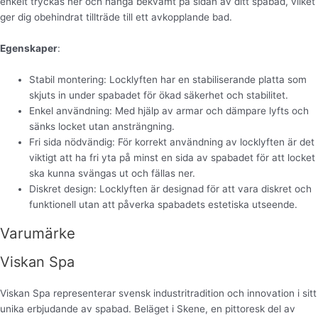
enkelt tryckas ner och hänga bekvämt på sidan av ditt spabad, vilket
ger dig obehindrat tillträde till ett avkopplande bad.
Egenskaper
:
Stabil montering: Locklyften har en stabiliserande platta som
skjuts in under spabadet för ökad säkerhet och stabilitet.
Enkel användning: Med hjälp av armar och dämpare lyfts och
sänks locket utan ansträngning.
Fri sida nödvändig: För korrekt användning av locklyften är det
viktigt att ha fri yta på minst en sida av spabadet för att locket
ska kunna svängas ut och fällas ner.
Diskret design: Locklyften är designad för att vara diskret och
funktionell utan att påverka spabadets estetiska utseende.
Varumärke
Viskan Spa
Viskan Spa representerar svensk industritradition och innovation i sitt
unika erbjudande av spabad. Beläget i Skene, en pittoresk del av