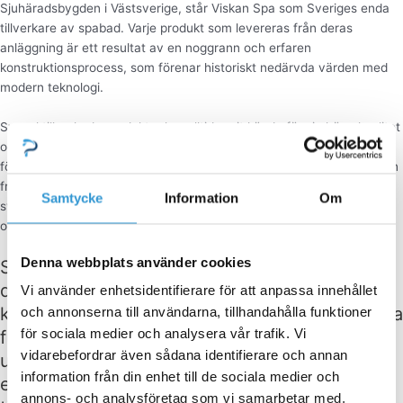
Sjuhäradsbygden i Västsverige, står Viskan Spa som Sveriges enda
tillverkare av spabad. Varje produkt som levereras från deras
anläggning är ett resultat av en noggrann och erfaren
konstruktionsprocess, som förenar historiskt nedärvda värden med
modern teknologi.
Svensktillverkade produkter har alltid varit kända för sin höga kvalitet
och användarvänlighet, ett arv som Viskan Spa stolt fortsätter att
förvalta och utveckla. Deras engagemang för kvalitet och innovation
framgår tydligt i hur deras spabad är anpassade för de utmanande
Samtycke
Information
Om
svenska förhållandena, där temperaturvariationerna mellan vinter
och sommar kan vara extremt stora.
Denna webbplats använder cookies
Spabad för svenska förhållanden För att tackla
de särskilda utmaningarna med det svenska
Vi använder enhetsidentifierare för att anpassa innehållet
klimatet – inte minst den bitande kylan, den råa
och annonserna till användarna, tillhandahålla funktioner
för sociala medier och analysera vår trafik. Vi
fukten och kraftiga vinden – har Viskan Spa
vidarebefordrar även sådana identifierare och annan
utformat sina spabad med flera unika
information från din enhet till de sociala medier och
egenskaper. Dessa innefattar marknadens
annons- och analysföretag som vi samarbetar med.