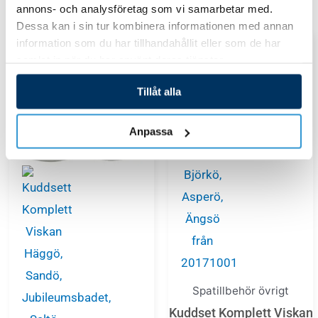
annons- och analysföretag som vi samarbetar med.
Relaterade Produkter
Dessa kan i sin tur kombinera informationen med annan
information som du har tillhandahållit eller som de har
samlat in när du har använt deras tjänster.
Tillåt alla
Anpassa
Spatillbehör övrigt
Kuddset Komplett Viskan