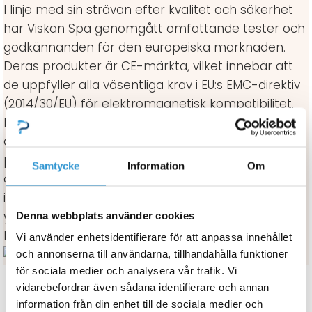
I linje med sin strävan efter kvalitet och säkerhet
har Viskan Spa genomgått omfattande tester och
godkännanden för den europeiska marknaden.
Deras produkter är CE-märkta, vilket innebär att
de uppfyller alla väsentliga krav i EU:s EMC-direktiv
(2014/30/EU) för elektromagnetisk kompatibilitet.
Detta inkluderar strikta krav på säkerhet, hälsa,
och miljöskydd. Tester utförda vid Statens
provningsanstalt bekräftar att Viskans spabad
Samtycke
Information
Om
överensstämmer med gränserna för emission och
immunitet som sätts i EMC-direktivet, vilket
ytterligare styrker företagets engagemang för
Denna webbplats använder cookies
kvalitet och tillförlitlighet.
Vi använder enhetsidentifierare för att anpassa innehållet
och annonserna till användarna, tillhandahålla funktioner
för sociala medier och analysera vår trafik. Vi
vidarebefordrar även sådana identifierare och annan
information från din enhet till de sociala medier och