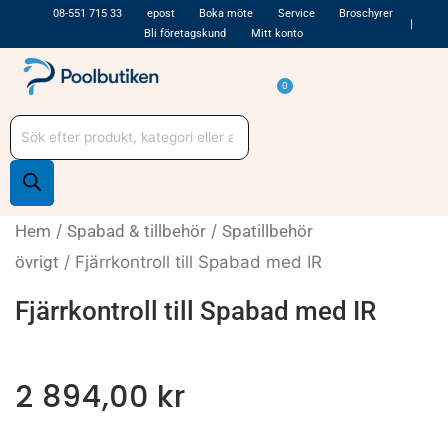
Hoppa
08-551 715 33
epost
Boka möte
Service
Broschyrer
Bli företagskund
Mitt konto
till
innehåll
Varukorg
0
Produktsökning
Hem
/
Spabad & tillbehör
/
Spatillbehör
övrigt
/ Fjärrkontroll till Spabad med IR
Fjärrkontroll till Spabad med IR
2 894,00
kr