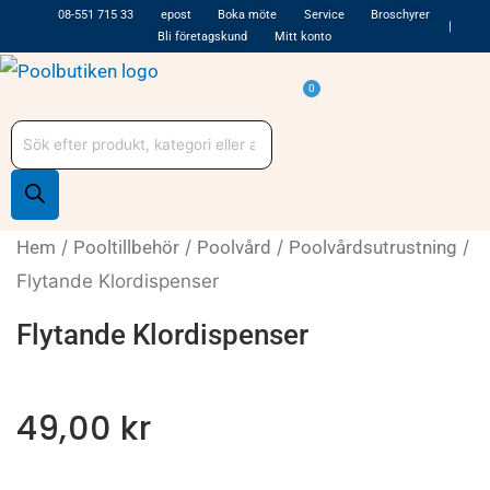
Hoppa
08-551 715 33
epost
Boka möte
Service
Broschyrer
Bli företagskund
Mitt konto
till
innehåll
Varukorg
0
Produktsökning
Hem
/
Pooltillbehör
/
Poolvård
/
Poolvårdsutrustning
/
Flytande Klordispenser
Flytande Klordispenser
49,00
kr