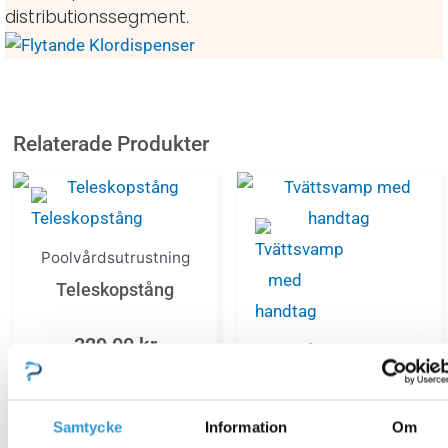
distributionssegment.
Relaterade Produkter
Poolvårdsutrustning
Teleskopstång
329,00
kr
Poolvårdsutrustning
Tvättsvamp med
handtag
Lägg till i varukorg
Samtycke
Information
Om