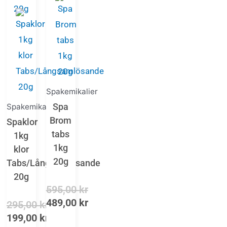
Spakemikalier
Spa
Spakemikalier
Brom
Spaklor
tabs
1kg
1kg
klor
20g
Tabs/Långsamlösande
20g
595,00
kr
489,00
kr
295,00
kr
199,00
kr