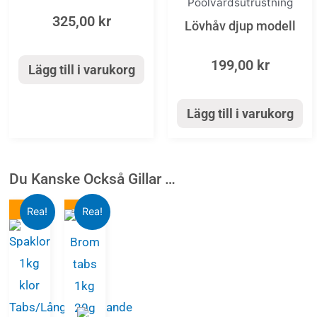
Poolvårdsutrustning
325,00
kr
Lövhåv djup modell
199,00
kr
Lägg till i varukorg
Lägg till i varukorg
Du Kanske Också Gillar …
Det
-33%
Det
Det
-18%
Det
Rea!
Rea!
-33%
ursprungliga
nuvarande
ursprungliga
nuvarande
priset
priset
priset
priset
var:
är:
var:
är:
295,00 kr.
199,00 kr.
595,00 kr.
489,00 kr.