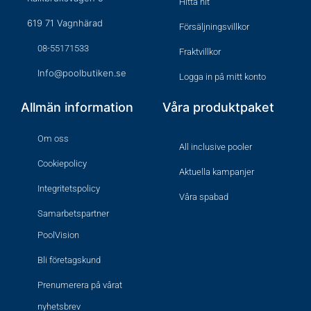
Hitta hit
619 71 Vagnhärad
Försäljningsvillkor
08-55171533
Fraktvillkor
Info@poolbutiken.se
Logga in på mitt konto
Allmän information
Våra produktpaket
Om oss
All inclusive pooler
Cookiepolicy
Aktuella kampanjer
Integritetspolicy
Våra spabad
Samarbetspartner
PoolVision
Bli företagskund
Prenumerera på vårat
nyhetsbrev