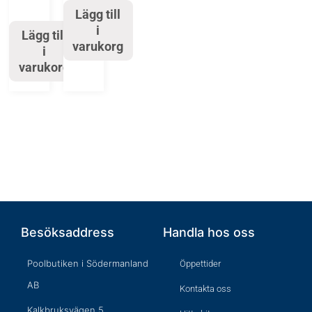
Lägg till
i
Lägg till
varukorg
i
varukorg
Besöksaddress
Handla hos oss
Poolbutiken i Södermanland
Öppettider
AB
Kontakta oss
Kalkbruksvägen 5