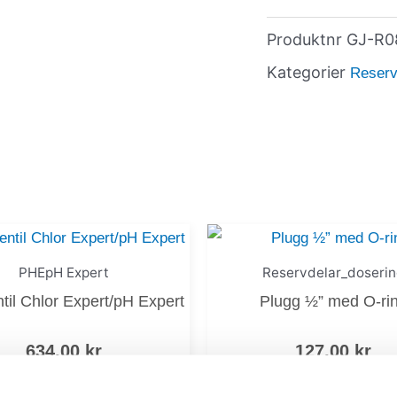
Produktnr
GJ-R0
Kategorier
Reserv
PHE­pH Expert
Reservdelar_doserin
til Chlor Expert/pH Expert
Plugg ½” med O-ri
634,00
kr
127,00
kr