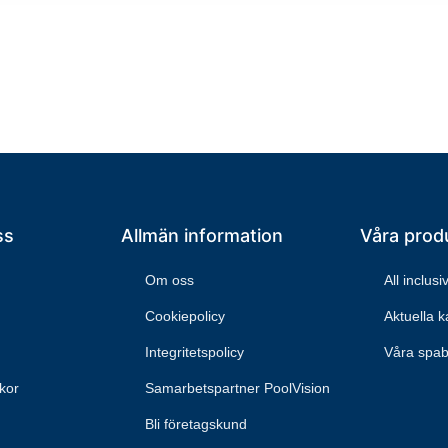
ss
Allmän information
Våra prod
Om oss
All inclus
Cookiepolicy
Aktuella 
Integritetspolicy
Våra spa
lkor
Samarbetspartner PoolVision
Bli företagskund