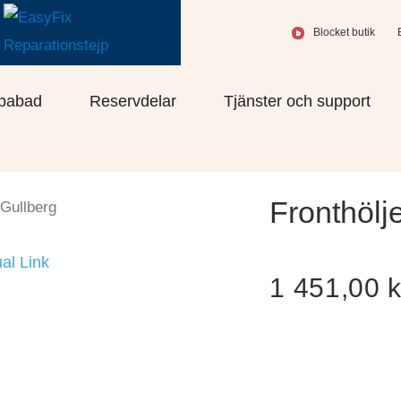
Blocket butik
olprodukter
Öppna Spabad
Öppna Reservdelar
Öppn
pabad
Reservdelar
Tjänster och support
Fronthölj
Gullberg
al Link
1 451,00
k