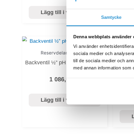
L
Lägg till i varukorg
Samtycke
Denna webbplats använder 
Vi använder enhetsidentifierar
Reservdelar_dosering
sociala medier och analysera 
till de sociala medier och a
Backventil ½” pH Link / Dual Link
med annan information som du 
Vätske
1 086,00
kr
Lägg till i varukorg
L