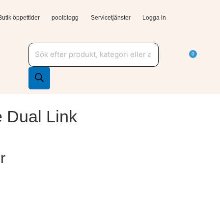
Butik öppettider
poolblogg
Servicetjänster
Logga in
Produktsökning
a Tjänster och support
Varuk
0
e Dual Link
r