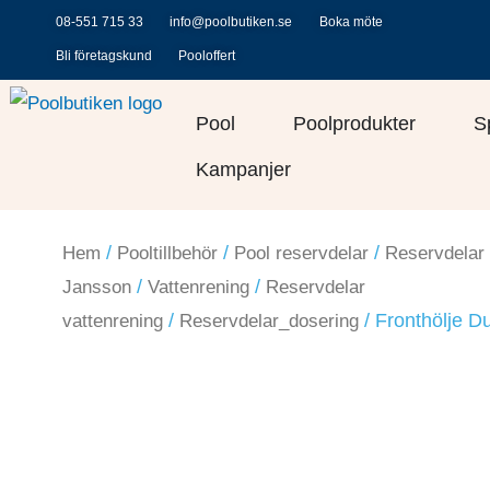
Hoppa
08-551 715 33
info@poolbutiken.se
Boka möte
till
Bli företagskund
Pooloffert
innehåll
Öppna Pool
Öppna Po
Pool
Poolprodukter
S
Kampanjer
/
/
/
Hem
Pooltillbehör
Pool reservdelar
Reservdelar 
/
/
Jansson
Vattenrening
Reservdelar
/
/ Fronthölje Du
vattenrening
Reservdelar_dosering