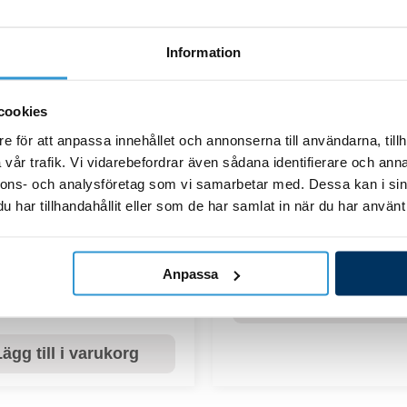
ägg till i varukorg
Lägg till i varuko
Information
cookies
e för att anpassa innehållet och annonserna till användarna, tillh
Hydroxinator_iQ_22
vår trafik. Vi vidarebefordrar även sådana identifierare och anna
nnons- och analysföretag som vi samarbetar med. Dessa kan i sin
PHE­pH Expert
Komplett DN63 mm rör
har tillhandahållit eller som de har samlat in när du har använt 
injektorslang i polyetylen
4x6mm á 5 meter
774,00
kr
Anpassa
328,00
kr
Lägg till i varuko
ägg till i varukorg