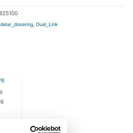
825100
,
delar_dosering
Dual_Link
g
ng