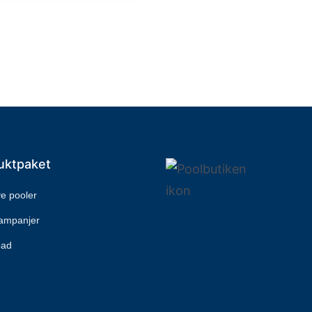
uktpaket
ive pooler
kampanjer
bad