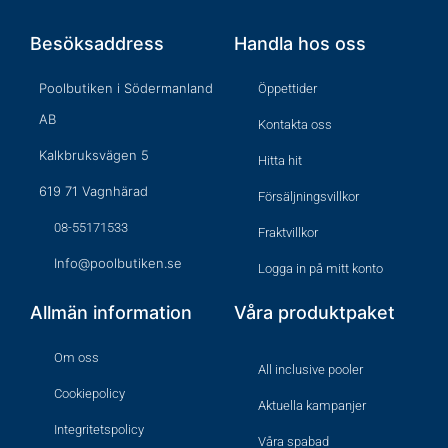
Besöksaddress
Handla hos oss
Poolbutiken i Södermanland
Öppettider
AB
Kontakta oss
Kalkbruksvägen 5
Hitta hit
619 71 Vagnhärad
Försäljningsvillkor
08-55171533
Fraktvillkor
Info@poolbutiken.se
Logga in på mitt konto
Allmän information
Våra produktpaket
Om oss
All inclusive pooler
Cookiepolicy
Aktuella kampanjer
Integritetspolicy
Våra spabad