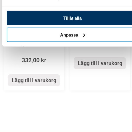
Hydroxinator_iQ_10
Tillåt alla
Displaykort eXO
Hydroxinator_iQ_10
iQ/Hydroxinator iQ
Anslutningskabel
Anpassa
displaykort eXO
4 568,00
kr
iQ/Hydroxinator iQ
332,00
kr
Lägg till i varukorg
Lägg till i varukorg