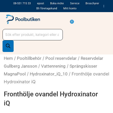
Hoppa
08-551 715 33
epost
Boka möte
Service
Broschyrer
Bli företagskund
Mitt konto
till
innehåll
Varukorg
0
Produktsökning
Hem
/
Pooltillbehör
/
Pool reservdelar
/
Reservdelar
Gullberg Jansson
/
Vattenrening
/
Sprängskisser
MagnaPool
/
Hydroxinator_iQ_10
/ Fronthölje ovandel
Hydroxinator iQ
Fronthölje ovandel Hydroxinator
iQ