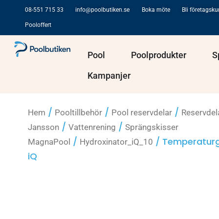
Hoppa
08-551 715 33
info@poolbutiken.se
Boka möte
Bli företagsk
till
Pooloffert
innehåll
Öppna Pool
Öppna Po
Pool
Poolprodukter
S
Kampanjer
/
/
/
Hem
Pooltillbehör
Pool reservdelar
Reservdel
/
/
Jansson
Vattenrening
Sprängskisser
/
/ Temperaturg
MagnaPool
Hydroxinator_iQ_10
iQ