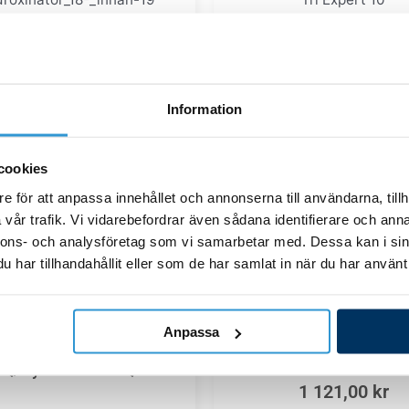
ion DN63 mm x2 eXO
Mutter till cell eXO iQ/Hyd
iQ/Hydroxinator iQ
iQ
881,00
kr
351,00
kr
Information
Lägg till i varukorg
Lägg till i varukor
cookies
e för att anpassa innehållet och annonserna till användarna, tillh
vår trafik. Vi vidarebefordrar även sådana identifierare och anna
nnons- och analysföretag som vi samarbetar med. Dessa kan i sin
har tillhandahållit eller som de har samlat in när du har använt 
Hydroxinator_iQ_10
Anslutningskablage 
Hydroxinator_iQ_10
Anpassa
iQ/Hydroxinator i
uk kabelhållare eXO
iQ/Hydroxinator iQ
1 121,00
kr