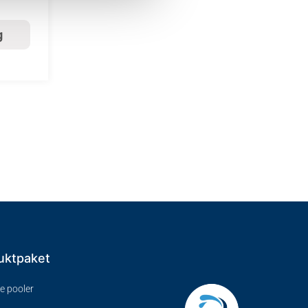
g
uktpaket
ve pooler