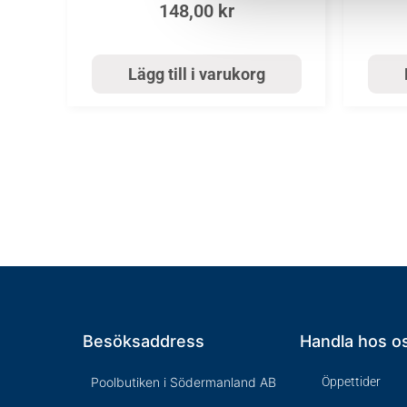
148,00
kr
Lägg till i varukorg
Besöksaddress
Handla hos o
Poolbutiken i Södermanland AB
Öppettider