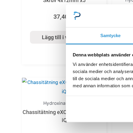
Skruv 4x12mm x5
Un
37,40
kr
Samtycke
Lägg till i varukorg
Denna webbplats använder 
Vi använder enhetsidentifierar
sociala medier och analysera 
till de sociala medier och a
med annan information som du 
Hydroxinator_iQ_10
Chassitätning eXO iQ/Hydroxinator
Mj
iQ