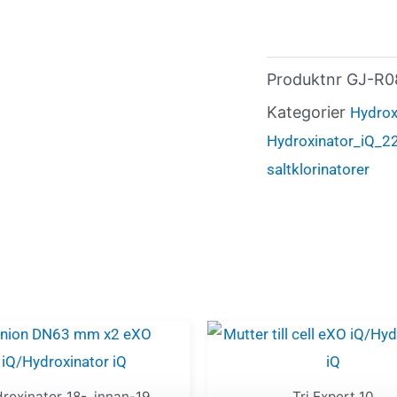
Produktnr
GJ-R0
Kategorier
Hydrox
Hydroxinator_iQ_2
saltklorinatorer
roxinator_18-_innan-19
Tri Expert 10