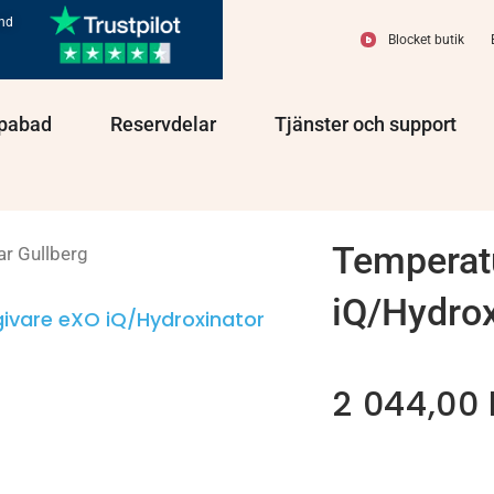
und
Blocket butik
olprodukter
Öppna Spabad
Öppna Reservdelar
Öppn
pabad
Reservdelar
Tjänster och support
Temperat
ar Gullberg
iQ/Hydrox
ivare eXO iQ/Hydroxinator
2 044,00