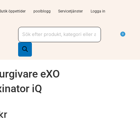
Butik öppettider
poolblogg
Servicetjänster
Logga in
Produktsökning
a Tjänster och support
Varu
0
urgivare eXO
inator iQ
kr