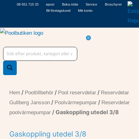
Hoppa
08-551 715 33
epost
Boka möte
Service
Broschyrer
Bli företagskund
Mitt konto
till
innehåll
Varukorg
0
Produktsökning
/
/
/
Hem
Pooltillbehör
Pool reservdelar
Reservdelar
/
/
Gullberg Jansson
Poolvärmepumpar
Reservdelar
/ Gaskoppling utedel 3/8
poolvärmepumpar
Gaskoppling utedel 3/8