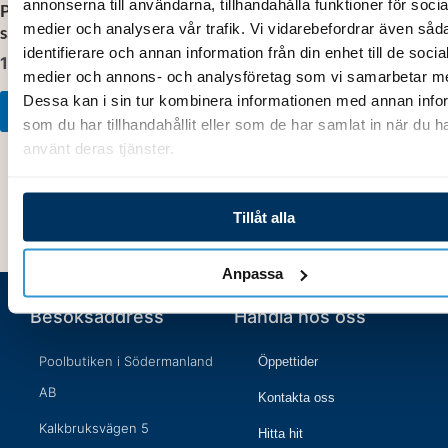
annonserna till användarna, tillhandahålla funktioner för socia
Lägg till i varukorg
P08/P12/Q12/P15/Q15/S15
medier och analysera vår trafik. Vi vidarebefordrar även såd
samt P10, P15 R32 serien
identifierare och annan information från din enhet till de socia
1 446,00
kr
medier och annons- och analysföretag som vi samarbetar m
Dessa kan i sin tur kombinera informationen med annan info
Lägg till i varukorg
som du har tillhandahållit eller som de har samlat in när du h
använt deras tjänster.
Tillåt alla
Anpassa
Besöksaddress
Handla hos oss
Poolbutiken i Södermanland
Öppettider
AB
Kontakta oss
Kalkbruksvägen 5
Hitta hit