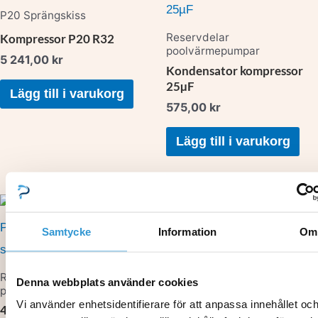
P20 Sprängskiss
Reservdelar
Kompressor P20 R32
poolvärmepumpar
5 241,00
kr
Kondensator kompressor
25µF
Lägg till i varukorg
575,00
kr
Lägg till i varukorg
Samtycke
Information
Om
Reservdelar
poolvärmepumpar
Värmeväxlare P10 R32
Reservdelar
Denna webbplats använder cookies
poolvärmepumpar
3 884,00
kr
Vi använder enhetsidentifierare för att anpassa innehållet oc
4-vägs ventil