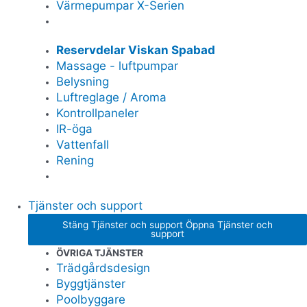
Värmepumpar X-Serien
Reservdelar Viskan Spabad
Massage - luftpumpar
Belysning
Luftreglage / Aroma
Kontrollpaneler
IR-öga
Vattenfall
Rening
Tjänster och support
Stäng Tjänster och support
Öppna Tjänster och
support
ÖVRIGA TJÄNSTER
Trädgårdsdesign
Byggtjänster
Poolbyggare