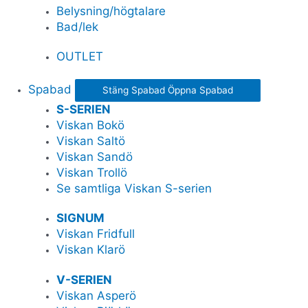
Belysning/högtalare
Bad/lek
OUTLET
Spabad
Stäng Spabad
Öppna Spabad
S-SERIEN
Viskan Bokö
Viskan Saltö
Viskan Sandö
Viskan Trollö
Se samtliga Viskan S-serien
SIGNUM
Viskan Fridfull
Viskan Klarö
V-SERIEN
Viskan Asperö