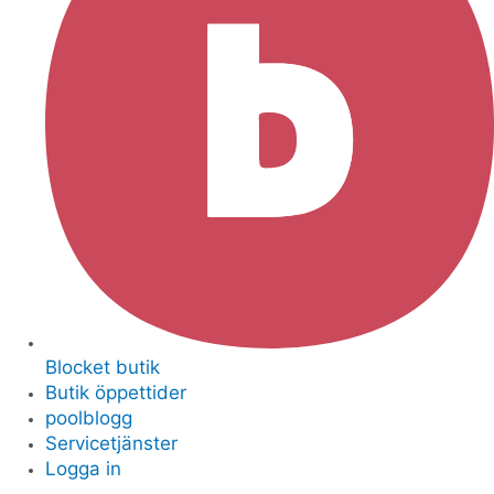
Blocket butik
Butik öppettider
poolblogg
Servicetjänster
Logga in