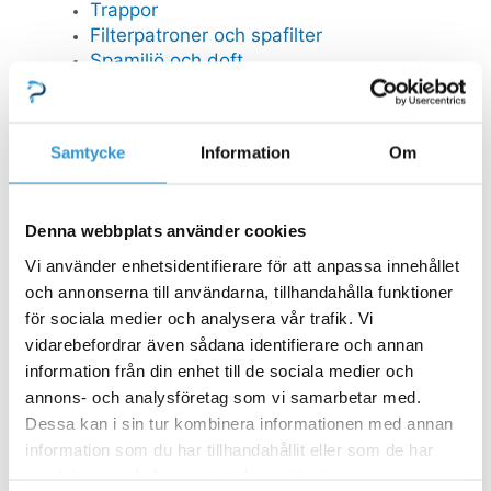
Trappor
Filterpatroner och spafilter
Spamiljö och doft
Övriga spatillbehör
Reservdelar Viskanspa
Reservdelar Universal
Samtycke
Information
Om
FYNDHÖRNA
Reservdelar
Denna webbplats använder cookies
Stäng Reservdelar
Öppna Reservdelar
Vi använder enhetsidentifierare för att anpassa innehållet
och annonserna till användarna, tillhandahålla funktioner
RESERVDELAR POOL
Mät och doserutrustning
för sociala medier och analysera vår trafik. Vi
Poolstädare
vidarebefordrar även sådana identifierare och annan
Stegar
information från din enhet till de sociala medier och
Bräddavlopp inlop
annons- och analysföretag som vi samarbetar med.
Dessa kan i sin tur kombinera informationen med annan
GULLBERG JANSSON RESERVDELAR
information som du har tillhandahållit eller som de har
Pooltak
samlat in när du har använt deras tjänster.