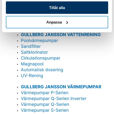
Pooltak Leia
Pooltak Nova Comfort
Tillåt alla
Poolrobotar
Belysning och plastdetaljer
Anpassa
GULLBERG JANSSON VATTENRENING
Poolvärmepumpar
Sandfilter
Saltklorinator
Cirkulationspumpar
Magnapool
Automatisk dosering
UV-Rening
GULLBERG JANSSON VÄRMEPUMPAR
Värmepumpar P-Serien
Värmepumpar Q-Serien Inverter
Värmepumpar Q-Serien
Värmepumpar S-Serien