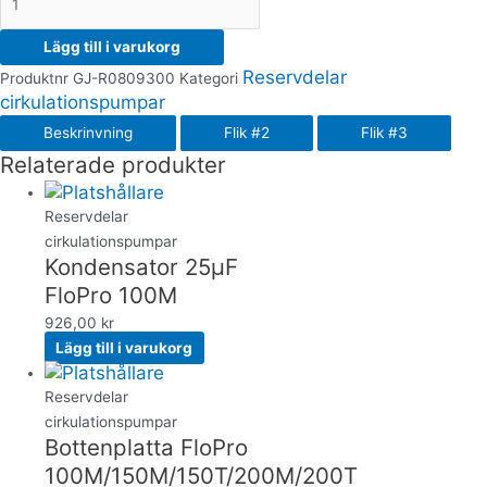
Lägg till i varukorg
Reservdelar
Produktnr
GJ-R0809300
Kategori
cirkulationspumpar
Beskrinvning
Flik #2
Flik #3
Relaterade produkter
Reservdelar
cirkulationspumpar
Kondensator 25µF
FloPro 100M
926,00
kr
Lägg till i varukorg
Reservdelar
cirkulationspumpar
Bottenplatta FloPro
100M/150M/150T/200M/200T