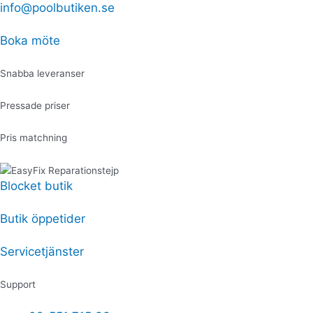
Hoppa
info@poolbutiken.se
Produktsökning
Produktsökning
Kablage
till
RS485
innehåll
-
Boka möte
30m
FloPro
Snabba leveranser
VS
mängd
Pressade priser
Pris matchning
Blocket butik
Butik öppetider
Servicetjänster
Support