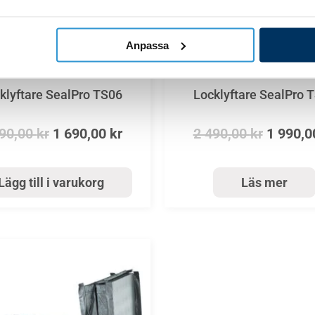
SLUT I LAGER
Anpassa
Locklyftare
Locklyftare
klyftare SealPro TS06
Locklyftare SealPro 
190,00
kr
1 690,00
kr
2 490,00
kr
1 990,
Lägg till i varukorg
Läs mer