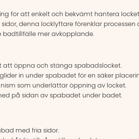
ösning för att enkelt och bekvämt hantera locke
sidor, denna locklyftare förenklar processen
e badtillfälle mer avkopplande.
lt att öppna och stänga spabadslocket.
 glider in under spabadet för en säker placeri
anism som underlättar öppning av locket.
 ned på sidan av spabadet under badet.
bad med fria sidor.