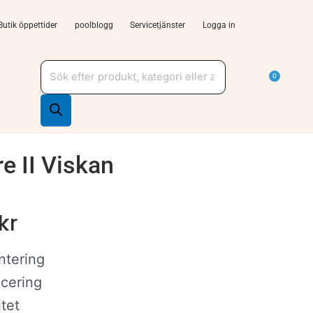
Butik öppettider
poolblogg
Servicetjänster
Logga in
Produktsökning
a Tjänster och support
Varu
0
re II Viskan
kr
ntering
acering
tet