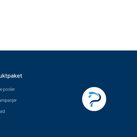
uktpaket
ve pooler
kampanjer
bad