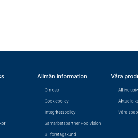
ss
Allmän information
Våra prod
Om oss
All inclusi
Cookiepolicy
Aktuella 
Integritetspolicy
Våra spa
lkor
Samarbetspartner PoolVision
Bli företagskund