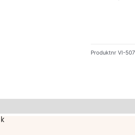
Produktnr
VI-50
ck