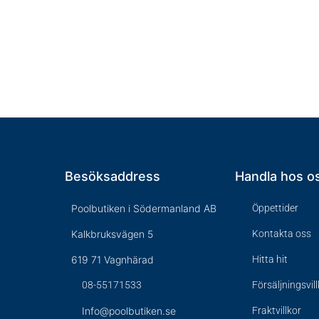
Besöksaddress
Handla hos o
Poolbutiken i Södermanland AB
Öppettider
Kalkbruksvägen 5
Kontakta oss
619 71 Vagnhärad
Hitta hit
08-55171533
Försäljningsvil
Info@poolbutiken.se
Fraktvillkor