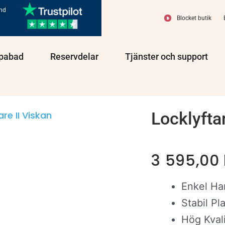
und
Blocket butik
olprodukter
Öppna Spabad
Öppna Reservdelar
Öppn
pabad
Reservdelar
Tjänster och support
Locklyfta
are II Viskan
3 595,00
Enkel Ha
Stabil Pl
Hög Kvali