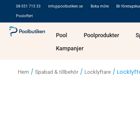
Hoppa
08-551 715 33
info@poolbutiken.se
Boka möte
Bli företagsk
till
Pooloffert
innehåll
Öppna Pool
Öppna Po
Pool
Poolprodukter
S
Kampanjer
/
/
/ Locklyft
Hem
Spabad & tillbehör
Locklyftare