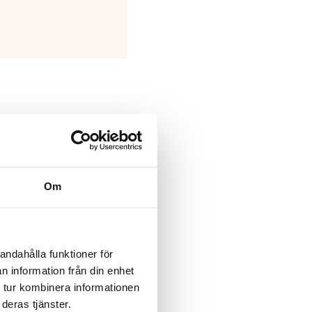
Det
Rea!
gliga
nuvarande
Om
priset
är:
1
r.
990,00 kr.
andahålla funktioner för
n information från din enhet
 tur kombinera informationen
deras tjänster.