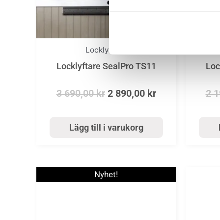
Locklyftare
Locklyftare SealPro TS11
Loc
3 690,00
kr
2 890,00
kr
2 
Lägg till i varukorg
Nyhet!