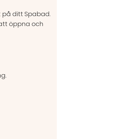
t på ditt Spabad.
 att öppna och
ng.