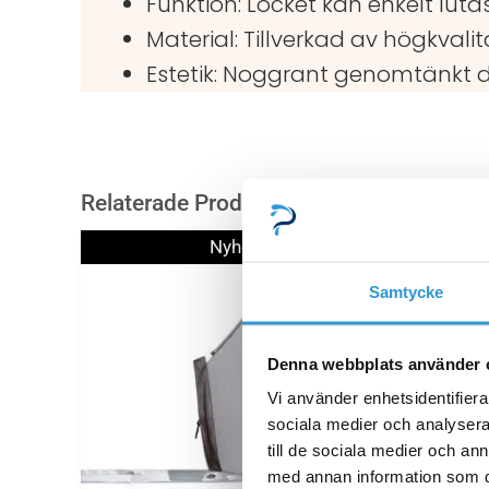
Funktion: Locket kan enkelt lutas
Material: Tillverkad av högkvali
Estetik: Noggrant genomtänkt 
Relaterade Produkter
Det
Det
Nyhet!
Rea!
ursprungliga
nuvarande
Samtycke
priset
priset
var:
är:
3
2
Denna webbplats använder 
690,00 kr.
890,00 kr.
Vi använder enhetsidentifierar
sociala medier och analysera 
till de sociala medier och a
med annan information som du 