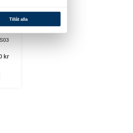
Tillåt alla
TS03
00
kr