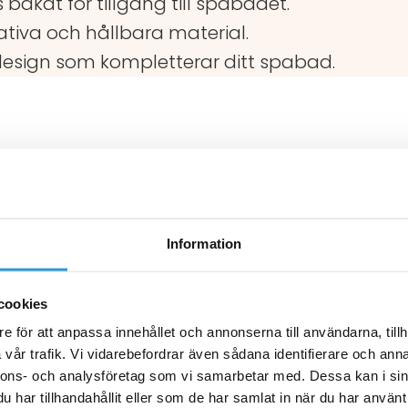
 bakåt för tillgång till spabadet.
tativa och hållbara material.
design som kompletterar ditt spabad.
Det
Det
Det
Nyhet!
Nyhet!
Rea!
ursprungliga
nuvarande
ursprun
Information
priset
priset
priset
var:
är:
var:
2
1
2
cookies
190,00 kr.
690,00 kr.
490,00 k
e för att anpassa innehållet och annonserna till användarna, tillh
vår trafik. Vi vidarebefordrar även sådana identifierare och anna
nnons- och analysföretag som vi samarbetar med. Dessa kan i sin
har tillhandahållit eller som de har samlat in när du har använt 