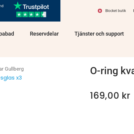
und
Blocket butik
olprodukter
Öppna Spabad
Öppna Reservdelar
Öppn
pabad
Reservdelar
Tjänster och support
O-ring kv
ar Gullberg
sglas x3
169,00
kr