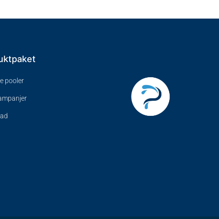
uktpaket
ve pooler
kampanjer
bad