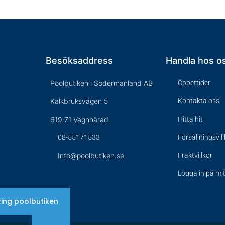
Besöksaddress
Handla hos o
Poolbutiken i Södermanland AB
Öppettider
Kalkbruksvägen 5
Kontakta oss
619 71 Vagnhärad
Hitta hit
08-55171533
Försäljningsvil
Info@poolbutiken.se
Fraktvillkor
Logga in på mi
Ring poolbutiken