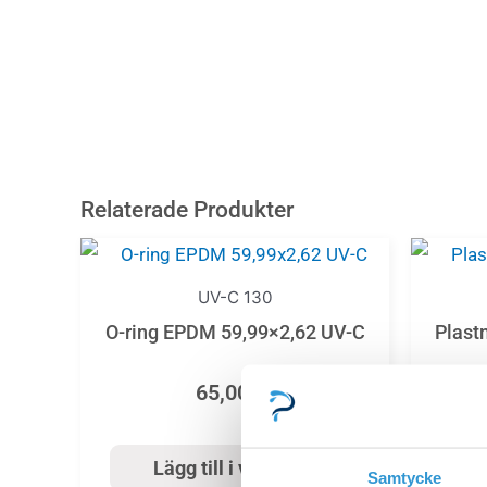
Relaterade Produkter
UV-C 130
O-ring EPDM 59,99×2,62 UV-C
Plast
65,00
kr
Lägg till i varukorg
Samtycke