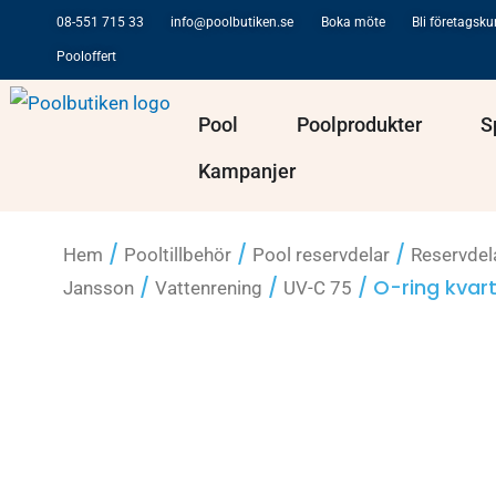
Hoppa
08-551 715 33
info@poolbutiken.se
Boka möte
Bli företagsk
till
Pooloffert
innehåll
Öppna Pool
Öppna Po
Pool
Poolprodukter
S
Kampanjer
/
/
/
Hem
Pooltillbehör
Pool reservdelar
Reservdel
/
/
/ O-ring kvart
Jansson
Vattenrening
UV-C 75