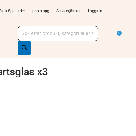
Butik öppettider
poolblogg
Servicetjänster
Logga in
Produktsökning
a Tjänster och support
Varu
0
artsglas x3