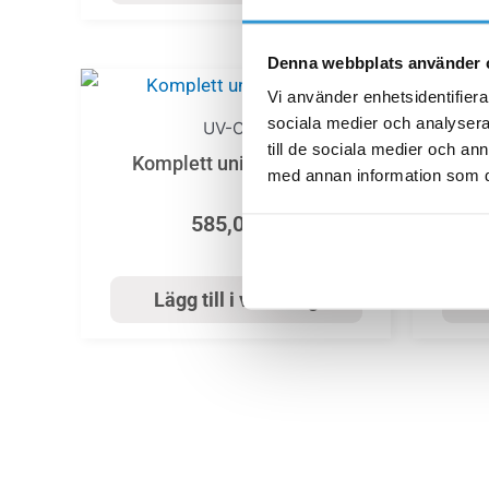
Denna webbplats använder 
Vi använder enhetsidentifierar
sociala medier och analysera 
UV-C 75
till de sociala medier och a
Komplett union x2 UV-C
UV
med annan information som du 
585,00
kr
Lägg till i varukorg