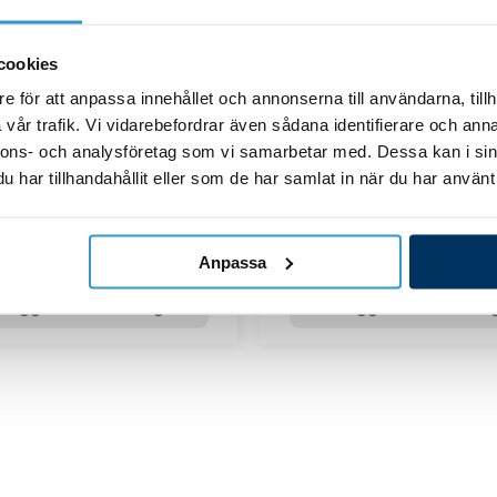
cookies
e för att anpassa innehållet och annonserna till användarna, tillh
vår trafik. Vi vidarebefordrar även sådana identifierare och anna
UV-C 75
UV-C 75
nnons- och analysföretag som vi samarbetar med. Dessa kan i sin
-rör duplex UV-C 75W
Lamp Lighttech T5 
har tillhandahållit eller som de har samlat in när du har använt 
3 380,00
kr
2 457,00
kr
Anpassa
Lägg till i varukorg
Lägg till i varukor