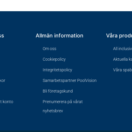
ss
Allmän information
Våra prod
Om oss
All inclusi
Cookiepolicy
Aktuella 
Integritetspolicy
Våra spa
lkor
Samarbetspartner PoolVision
Bli företagskund
tt konto
Prenumerera på vårat
nyhetsbrev