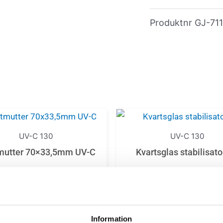
Produktnr
GJ-71
UV-C 130
UV-C 130
mutter 70×33,5mm UV-C
Kvartsglas stabilisato
104,00
kr
97,50
kr
Lägg till i varukorg
Lägg till i varukor
Information