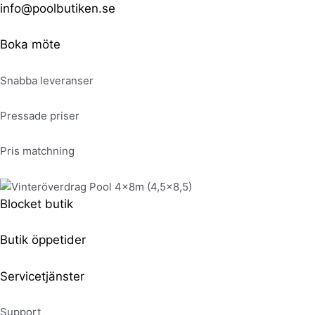
Hoppa
Produktsökning
Produktsökning
Produktsökning
info@poolbutiken.se
till
innehåll
Boka möte
Snabba leveranser
Pressade priser
Pris matchning
Blocket butik
Butik öppetider
Servicetjänster
Support