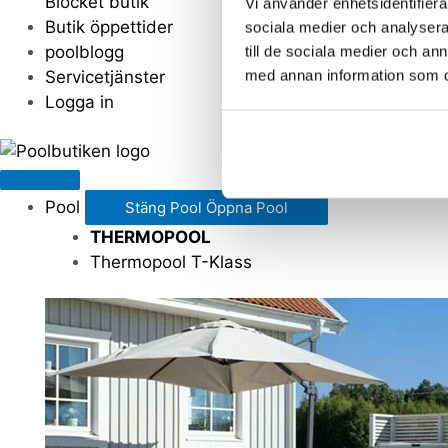
Blocket butik
Vi använder enhetsidentifierar
Butik öppettider
sociala medier och analysera 
poolblogg
till de sociala medier och a
med annan information som du 
Servicetjänster
Logga in
Pool
Stäng Pool
Öppna Pool
THERMOPOOL
Thermopool T-Klass